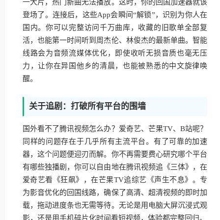
一大片，热门新曲无法播放。这时，你的回国加速器就该
登场了。连接后，这些App会瞬间“解锁”，识别为你人在
国内。你可以完整访问千万曲库，收藏的旧歌单全部复
活，也能第一时间听到周杰伦、林俊杰的最新单曲。智能
线路会为音频流媒体优化，即使收听无损音质也毫无压
力，让你在异国他乡的清晨，也能被熟悉的中文旋律唤
醒。
关于追剧：打破所有平台的围墙
国外看不了腾讯视频怎么办？爱奇艺、芒果TV、B站呢？
同样的问题存在于几乎所有主流平台。有了可靠的加速
器，这个问题便迎刃而解。你不再需要费心研究哪个平台
有哪些独播剧，你可以自由地在腾讯视频追《三体》，在
爱奇艺看《狂飙》，在芒果TV追综艺《声生不息》。专
为影音优化的回国线路，确保了高清、超清视频的即时加
载，拖动进度条也无需等待。无论是用电脑大屏沉浸式观
影，还是用手机碎片化时间看短视频，体验都完整回归。