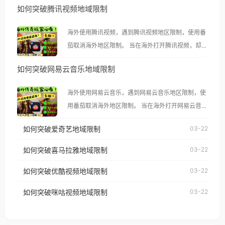
如何突破腾讯视频地域限制
海外使用腾讯视频，遇到腾讯视频地区限制，使用番
茄取消海外地区限制。 当在海外打开腾讯视频，却突
然弹出“由于版权限制，您所在的地区无法播放”的提
如何突破网易云音乐地域限制
示语。 海外用户如香港、澳门、台湾、美国、加拿
大、澳大利亚、欧洲等国家和地区时，腾讯视频也会
海外使用网易云音乐，遇到网易云音乐地区限制，使
像其他音乐平台一样，出现地区及版权限制问题，且
用番茄取消海外地区限制。 当在海外打开网易云音
仅能在中国大陆地区播放。 遇到这个问题的朋友们，
乐，却突然弹出“由于版权限制，您所在的地区无法
使用番茄回国加速器，即可解决「海外用户收听腾讯
如何突破爱奇艺地域限制
03-22
播放”的提示语。 海外用户如香港、澳门、台湾、美
视频地区版权限制」的问题，无论人在香港、澳门、
国、加拿大、澳大利亚、欧洲等国家和地区时，网易
如何突破喜马拉雅地域限制
03-22
台湾、美国、加拿大、澳大利亚、欧洲等国家和地区
云音乐也会像其他音乐平台一样，出现地区及版权限
工作、留学、定居等，都可以使用，不再因地区和版
如何突破优酷视频地域限制
03-22
制问题，且仅能在中国大陆地区播放。 遇到这个问题
权限制所困扰。
的朋友们，使用番茄回国加速器，即可解决「海外用
如何突破咪咕视频地域限制
03-22
户收听网易云音乐地区版权限制」的问题，无论人在
香港、澳门、台湾、美国、加拿大、澳大利亚、欧洲
等国家和地区工作、留学、定居等，都可以使用，不