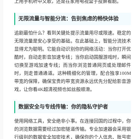
上用手机听中文歌，还是在家用电视盒子投屏看剧。
无限流量与智能分流：告别焦虑的畅快体验
追剧最怕什么？看到关键处提示流量用尽或限速。稳定的
无限流量是安心享受的基础。在此基础上，智能分流技术
显得尤为聪明。它能自动识别你的网络活动：当你打开优
酷时，自动走影音加速专线；当你启动国服游戏时，瞬间
切换至游戏加速专线；而当你浏览普通网页或处理邮件
时，则走普通通道。这种精细化的管理，配合独享100M
带宽的保障，确保宝贵的带宽资源永远优先分配给影音游
戏，让你看4K超清视频也如丝般顺滑。
数据安全与专线传输：你的隐私守护者
使用网络工具，安全绝非小事。在连接回国的过程中，你
的浏览数据需要经过加密隧道传输。专业加速器会采用银
行级别的数据安全加密技术，确保你的个人信息、账号密