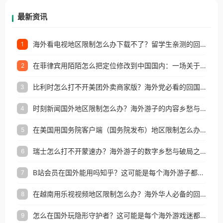
再因地区和版权限制所困扰。
最新资讯
海外看电视地区限制怎么办下载不了？留学生亲测的回国加速方案（附2026世界杯观赛技巧）
1
在菲律宾用陌陌怎么把定位修改到中国国内：一场关于归属感与连接的探索
2
比利时怎么打不开美团外卖商家版？海外党必看的回国加速全攻略
3
时刻新闻国外地区限制怎么办？海外游子的内容乡愁与破局之路
4
在美国用国务院客户端（国务院发布）地区限制怎么办？3步解决海外看国内内容难题
5
瑞士怎么打不开蒙速办？海外游子的数字乡愁与破局之路
6
B站会员在国外能用吗知乎？这可能是每个海外游子都问过的问题
7
在越南用乐视视频地区限制怎么办？海外华人必备的回国加速攻略
8
怎么在国外玩隐形守护者？这可能是每个海外游戏迷都问过的问题
9