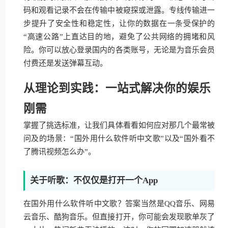
码和观看记录不会在传输中被窥探或泄露。专线传输进一
步提升了安全性和稳定性，让你的数据在一条受保护的
“高速公路”上直达目的地，避免了公共网络的拥堵和风
险。你可以放心登录国内的各类账号，无论是为音乐会员
付费还是发送弹幕互动。
从理论到实践：一站式解决你的娱乐
刚需
掌握了挑选标准，让我们具体看看如何应对那几个最常被
问及的场景：“国外用什么软件听中文歌”以及“国外看不
了腾讯视频怎么办”。
关于听歌：不仅仅是打开一个App
在国外用什么软件听中文歌？答案当然是QQ音乐、网易
云音乐、酷狗音乐。但直接打开，你可能会发现歌单灰了