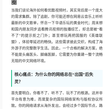
圈
当我们谈论海外如何看优酷视频时，其实背后是一个庞大
的需求集群。除了追剧，你可能还想在网易云音乐上听听
最新的中文歌单，怀念一下华语乐坛的黄金时代；周末想
和国内朋友同步追看腾讯视频的独播综艺，却总是被“看
不了”的提示拒之门外；甚至想玩两把国服的《英雄联
盟》，体验零延迟的畅快。这些需求彼此交织，构成了海
外游子的完整数字生活。因此，一个合格的解决方案，绝
不能是头痛医头、脚痛医脚，它需要为你重建一整个流畅
无阻的中文网络环境。
核心痛点：为什么你的网络总在“出国”后失
灵？
首先要明白，你看不了、听不了、玩不了的根源。这并非
平台有意为难，而是复杂的国际网络架构与版权协议所
致。你的网络请求从海外发出，会经过多个国际节点，路