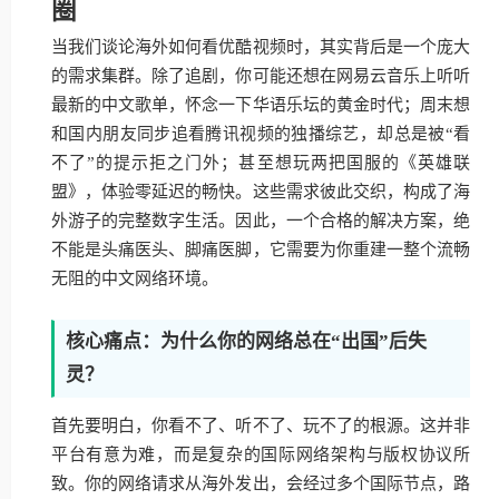
圈
当我们谈论海外如何看优酷视频时，其实背后是一个庞大
的需求集群。除了追剧，你可能还想在网易云音乐上听听
最新的中文歌单，怀念一下华语乐坛的黄金时代；周末想
和国内朋友同步追看腾讯视频的独播综艺，却总是被“看
不了”的提示拒之门外；甚至想玩两把国服的《英雄联
盟》，体验零延迟的畅快。这些需求彼此交织，构成了海
外游子的完整数字生活。因此，一个合格的解决方案，绝
不能是头痛医头、脚痛医脚，它需要为你重建一整个流畅
无阻的中文网络环境。
核心痛点：为什么你的网络总在“出国”后失
灵？
首先要明白，你看不了、听不了、玩不了的根源。这并非
平台有意为难，而是复杂的国际网络架构与版权协议所
致。你的网络请求从海外发出，会经过多个国际节点，路