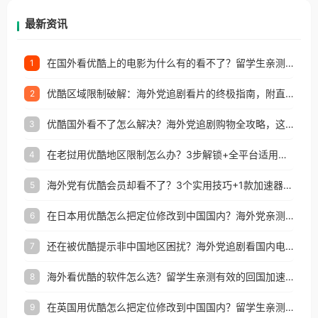
再因地区和版权限制所困扰。
最新资讯
在国外看优酷上的电影为什么有的看不了？留学生亲测有效的回国加速方案
1
优酷区域限制破解：海外党追剧看片的终极指南，附直播欧冠+1905电影网解决方案
2
优酷国外看不了怎么解决？海外党追剧购物全攻略，这招亲测有效！
3
在老挝用优酷地区限制怎么办？3步解锁+全平台适用的回国加速器指南
4
海外党有优酷会员却看不了？3个实用技巧+1款加速器解决追剧&金融APP难题
5
在日本用优酷怎么把定位修改到中国国内？海外党亲测有效的回国加速指南
6
还在被优酷提示非中国地区困扰？海外党追剧看国内电影的正确打开方式
7
海外看优酷的软件怎么选？留学生亲测有效的回国加速方案
8
在英国用优酷怎么把定位修改到中国国内？留学生亲测有效的回国加速方案
9