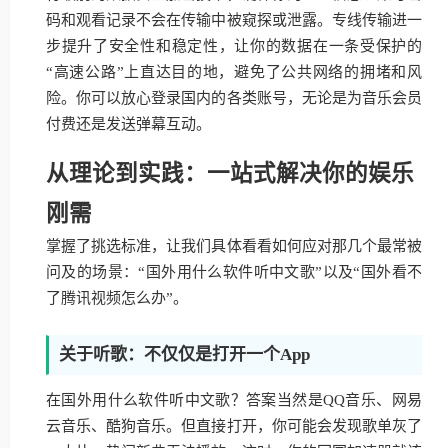
码和观看记录不会在传输中被窥探或泄露。专线传输进一
步提升了安全性和稳定性，让你的数据在一条受保护的
“高速公路”上直达目的地，避免了公共网络的拥堵和风
险。你可以放心登录国内的各类账号，无论是为音乐会员
付费还是发送弹幕互动。
从理论到实践：一站式解决你的娱乐
刚需
掌握了挑选标准，让我们具体看看如何应对那几个最常被
问及的场景：“国外用什么软件听中文歌”以及“国外看不
了腾讯视频怎么办”。
关于听歌：不仅仅是打开一个App
在国外用什么软件听中文歌？答案当然是QQ音乐、网易
云音乐、酷狗音乐。但直接打开，你可能会发现歌单灰了