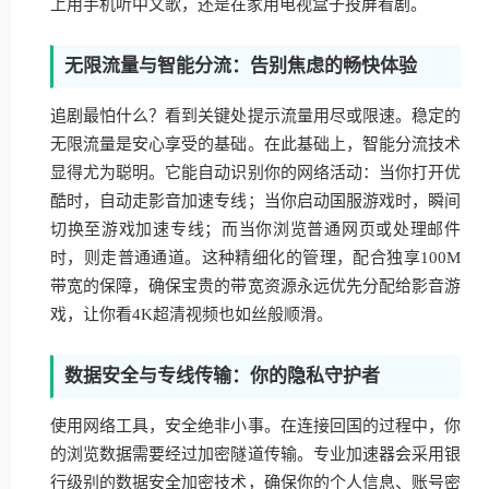
上用手机听中文歌，还是在家用电视盒子投屏看剧。
无限流量与智能分流：告别焦虑的畅快体验
追剧最怕什么？看到关键处提示流量用尽或限速。稳定的
无限流量是安心享受的基础。在此基础上，智能分流技术
显得尤为聪明。它能自动识别你的网络活动：当你打开优
酷时，自动走影音加速专线；当你启动国服游戏时，瞬间
切换至游戏加速专线；而当你浏览普通网页或处理邮件
时，则走普通通道。这种精细化的管理，配合独享100M
带宽的保障，确保宝贵的带宽资源永远优先分配给影音游
戏，让你看4K超清视频也如丝般顺滑。
数据安全与专线传输：你的隐私守护者
使用网络工具，安全绝非小事。在连接回国的过程中，你
的浏览数据需要经过加密隧道传输。专业加速器会采用银
行级别的数据安全加密技术，确保你的个人信息、账号密