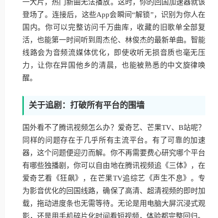
一大片，热门新曲无法播放。这时，你的回国加速器就该
登场了。连接后，这些App会瞬间“解锁”，识别为你人在
国内。你可以完整访问千万曲库，收藏的旧歌单全部复
活，也能第一时间听到周杰伦、林俊杰的最新单曲。智能
线路会为音频流媒体优化，即使收听无损音质也毫无压
力，让你在异国他乡的清晨，也能被熟悉的中文旋律唤
醒。
关于追剧：打破所有平台的围墙
国外看不了腾讯视频怎么办？爱奇艺、芒果TV、B站呢？
同样的问题存在于几乎所有主流平台。有了可靠的加速
器，这个问题便迎刃而解。你不再需要费心研究哪个平台
有哪些独播剧，你可以自由地在腾讯视频追《三体》，在
爱奇艺看《狂飙》，在芒果TV追综艺《声生不息》。专
为影音优化的回国线路，确保了高清、超清视频的即时加
载，拖动进度条也无需等待。无论是用电脑大屏沉浸式观
影，还是用手机碎片化时间看短视频，体验都完整回归。