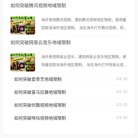
如何突破腾讯视频地域限制
海外使用腾讯视频，遇到腾讯视频地区限制，使用番
茄取消海外地区限制。 当在海外打开腾讯视频，却突
然弹出“由于版权限制，您所在的地区无法播放”的提
如何突破网易云音乐地域限制
示语。 海外用户如香港、澳门、台湾、美国、加拿
大、澳大利亚、欧洲等国家和地区时，腾讯视频也会
海外使用网易云音乐，遇到网易云音乐地区限制，使
像其他音乐平台一样，出现地区及版权限制问题，且
用番茄取消海外地区限制。 当在海外打开网易云音
仅能在中国大陆地区播放。 遇到这个问题的朋友们，
乐，却突然弹出“由于版权限制，您所在的地区无法
使用番茄回国加速器，即可解决「海外用户收听腾讯
如何突破爱奇艺地域限制
03-22
播放”的提示语。 海外用户如香港、澳门、台湾、美
视频地区版权限制」的问题，无论人在香港、澳门、
国、加拿大、澳大利亚、欧洲等国家和地区时，网易
如何突破喜马拉雅地域限制
03-22
台湾、美国、加拿大、澳大利亚、欧洲等国家和地区
云音乐也会像其他音乐平台一样，出现地区及版权限
工作、留学、定居等，都可以使用，不再因地区和版
如何突破优酷视频地域限制
03-22
制问题，且仅能在中国大陆地区播放。 遇到这个问题
权限制所困扰。
的朋友们，使用番茄回国加速器，即可解决「海外用
如何突破咪咕视频地域限制
03-22
户收听网易云音乐地区版权限制」的问题，无论人在
香港、澳门、台湾、美国、加拿大、澳大利亚、欧洲
等国家和地区工作、留学、定居等，都可以使用，不