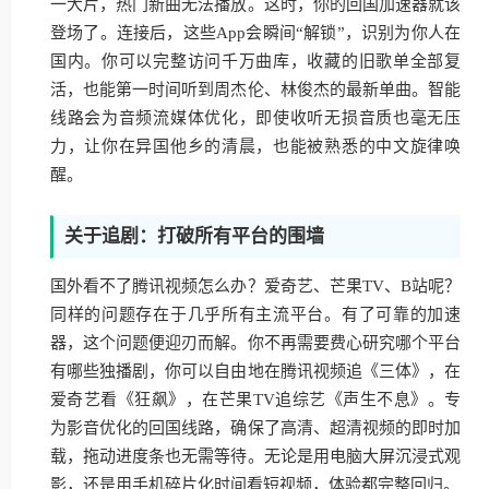
一大片，热门新曲无法播放。这时，你的回国加速器就该
登场了。连接后，这些App会瞬间“解锁”，识别为你人在
国内。你可以完整访问千万曲库，收藏的旧歌单全部复
活，也能第一时间听到周杰伦、林俊杰的最新单曲。智能
线路会为音频流媒体优化，即使收听无损音质也毫无压
力，让你在异国他乡的清晨，也能被熟悉的中文旋律唤
醒。
关于追剧：打破所有平台的围墙
国外看不了腾讯视频怎么办？爱奇艺、芒果TV、B站呢？
同样的问题存在于几乎所有主流平台。有了可靠的加速
器，这个问题便迎刃而解。你不再需要费心研究哪个平台
有哪些独播剧，你可以自由地在腾讯视频追《三体》，在
爱奇艺看《狂飙》，在芒果TV追综艺《声生不息》。专
为影音优化的回国线路，确保了高清、超清视频的即时加
载，拖动进度条也无需等待。无论是用电脑大屏沉浸式观
影，还是用手机碎片化时间看短视频，体验都完整回归。