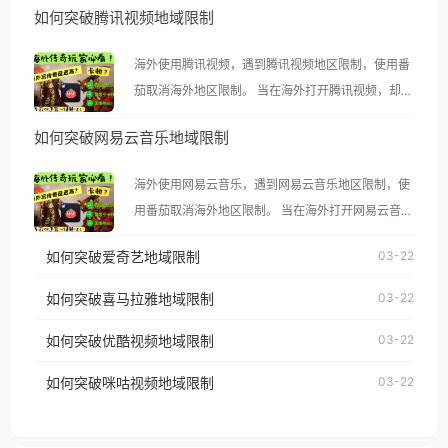
如何突破腾讯视频地域限制
海外使用腾讯视频，遇到腾讯视频地区限制，使用番
茄取消海外地区限制。 当在海外打开腾讯视频，却突
然弹出“由于版权限制，您所在的地区无法播放”的提
如何突破网易云音乐地域限制
示语。 海外用户如香港、澳门、台湾、美国、加拿
大、澳大利亚、欧洲等国家和地区时，腾讯视频也会
海外使用网易云音乐，遇到网易云音乐地区限制，使
像其他音乐平台一样，出现地区及版权限制问题，且
用番茄取消海外地区限制。 当在海外打开网易云音
仅能在中国大陆地区播放。 遇到这个问题的朋友们，
乐，却突然弹出“由于版权限制，您所在的地区无法
使用番茄回国加速器，即可解决「海外用户收听腾讯
如何突破爱奇艺地域限制
03-22
播放”的提示语。 海外用户如香港、澳门、台湾、美
视频地区版权限制」的问题，无论人在香港、澳门、
国、加拿大、澳大利亚、欧洲等国家和地区时，网易
如何突破喜马拉雅地域限制
03-22
台湾、美国、加拿大、澳大利亚、欧洲等国家和地区
云音乐也会像其他音乐平台一样，出现地区及版权限
工作、留学、定居等，都可以使用，不再因地区和版
如何突破优酷视频地域限制
03-22
制问题，且仅能在中国大陆地区播放。 遇到这个问题
权限制所困扰。
的朋友们，使用番茄回国加速器，即可解决「海外用
如何突破咪咕视频地域限制
03-22
户收听网易云音乐地区版权限制」的问题，无论人在
香港、澳门、台湾、美国、加拿大、澳大利亚、欧洲
等国家和地区工作、留学、定居等，都可以使用，不