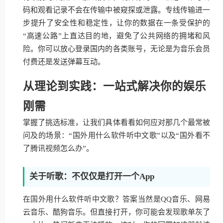
码和观看记录不会在传输中被窥探或泄露。专线传输进一
步提升了安全性和稳定性，让你的数据在一条受保护的
“高速公路”上直达目的地，避免了公共网络的拥堵和风
险。你可以放心登录国内的各类账号，无论是为音乐会员
付费还是发送弹幕互动。
从理论到实践：一站式解决你的娱乐
刚需
掌握了挑选标准，让我们具体看看如何应对那几个最常被
问及的场景：“国外用什么软件听中文歌”以及“国外看不
了腾讯视频怎么办”。
关于听歌：不仅仅是打开一个App
在国外用什么软件听中文歌？答案当然是QQ音乐、网易
云音乐、酷狗音乐。但直接打开，你可能会发现歌单灰了