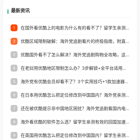
再因地区和版权限制所困扰。
最新资讯
在国外看优酷上的电影为什么有的看不了？留学生亲测有效的回国加速方案
1
优酷区域限制破解：海外党追剧看片的终极指南，附直播欧冠+1905电影网解决方案
2
优酷国外看不了怎么解决？海外党追剧购物全攻略，这招亲测有效！
3
在老挝用优酷地区限制怎么办？3步解锁+全平台适用的回国加速器指南
4
海外党有优酷会员却看不了？3个实用技巧+1款加速器解决追剧&金融APP难题
5
在日本用优酷怎么把定位修改到中国国内？海外党亲测有效的回国加速指南
6
还在被优酷提示非中国地区困扰？海外党追剧看国内电影的正确打开方式
7
海外看优酷的软件怎么选？留学生亲测有效的回国加速方案
8
在英国用优酷怎么把定位修改到中国国内？留学生亲测有效的回国加速方案
9