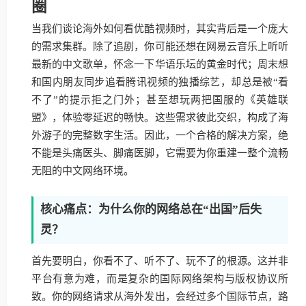
圈
当我们谈论海外如何看优酷视频时，其实背后是一个庞大
的需求集群。除了追剧，你可能还想在网易云音乐上听听
最新的中文歌单，怀念一下华语乐坛的黄金时代；周末想
和国内朋友同步追看腾讯视频的独播综艺，却总是被“看
不了”的提示拒之门外；甚至想玩两把国服的《英雄联
盟》，体验零延迟的畅快。这些需求彼此交织，构成了海
外游子的完整数字生活。因此，一个合格的解决方案，绝
不能是头痛医头、脚痛医脚，它需要为你重建一整个流畅
无阻的中文网络环境。
核心痛点：为什么你的网络总在“出国”后失
灵？
首先要明白，你看不了、听不了、玩不了的根源。这并非
平台有意为难，而是复杂的国际网络架构与版权协议所
致。你的网络请求从海外发出，会经过多个国际节点，路