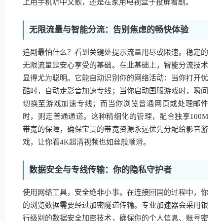
上用手机听中文歌，还是在家用电视盒子投屏看剧。
无限流量与智能分流：告别焦虑的畅快体验
追剧最怕什么？看到关键处提示流量用尽或限速。稳定的
无限流量是安心享受的基础。在此基础上，智能分流技术
显得尤为聪明。它能自动识别你的网络活动：当你打开优
酷时，自动走影音加速专线；当你启动国服游戏时，瞬间
切换至游戏加速专线；而当你浏览普通网页或处理邮件
时，则走普通通道。这种精细化的管理，配合独享100M
带宽的保障，确保宝贵的带宽资源永远优先分配给影音游
戏，让你看4K超清视频也如丝般顺滑。
数据安全与专线传输：你的隐私守护者
使用网络工具，安全绝非小事。在连接回国的过程中，你
的浏览数据需要经过加密隧道传输。专业加速器会采用银
行级别的数据安全加密技术，确保你的个人信息、账号密