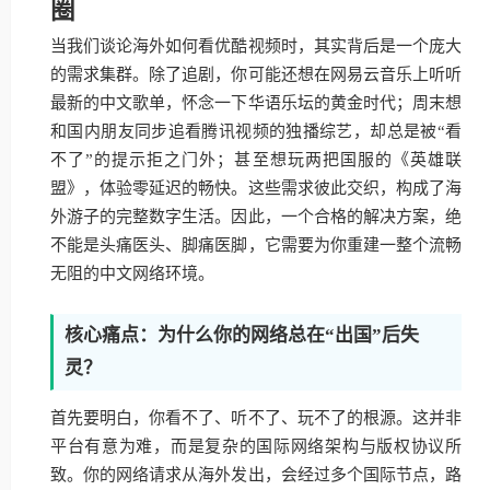
圈
当我们谈论海外如何看优酷视频时，其实背后是一个庞大
的需求集群。除了追剧，你可能还想在网易云音乐上听听
最新的中文歌单，怀念一下华语乐坛的黄金时代；周末想
和国内朋友同步追看腾讯视频的独播综艺，却总是被“看
不了”的提示拒之门外；甚至想玩两把国服的《英雄联
盟》，体验零延迟的畅快。这些需求彼此交织，构成了海
外游子的完整数字生活。因此，一个合格的解决方案，绝
不能是头痛医头、脚痛医脚，它需要为你重建一整个流畅
无阻的中文网络环境。
核心痛点：为什么你的网络总在“出国”后失
灵？
首先要明白，你看不了、听不了、玩不了的根源。这并非
平台有意为难，而是复杂的国际网络架构与版权协议所
致。你的网络请求从海外发出，会经过多个国际节点，路