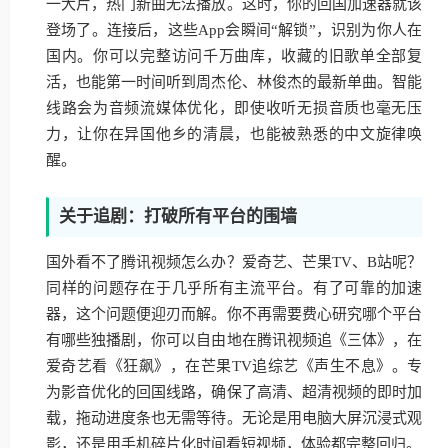
一大片，热门新曲无法播放。这时，你的回国加速器就该
登场了。连接后，这些App会瞬间“解锁”，识别为你人在
国内。你可以完整访问千万曲库，收藏的旧歌单全部复
活，也能第一时间听到周杰伦、林俊杰的最新单曲。智能
线路会为音频流媒体优化，即使收听无损音质也毫无压
力，让你在异国他乡的清晨，也能被熟悉的中文旋律唤
醒。
关于追剧：打破所有平台的围墙
国外看不了腾讯视频怎么办？爱奇艺、芒果TV、B站呢？
同样的问题存在于几乎所有主流平台。有了可靠的加速
器，这个问题便迎刃而解。你不再需要费心研究哪个平台
有哪些独播剧，你可以自由地在腾讯视频追《三体》，在
爱奇艺看《狂飙》，在芒果TV追综艺《声生不息》。专
为影音优化的回国线路，确保了高清、超清视频的即时加
载，拖动进度条也无需等待。无论是用电脑大屏沉浸式观
影，还是用手机碎片化时间看短视频，体验都完整回归。