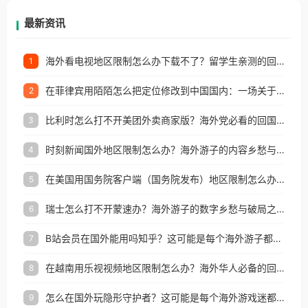
再因地区和版权限制所困扰。
最新资讯
海外看电视地区限制怎么办下载不了？留学生亲测的回国加速方案（附2026世界杯观赛技巧）
1
在菲律宾用陌陌怎么把定位修改到中国国内：一场关于归属感与连接的探索
2
比利时怎么打不开美团外卖商家版？海外党必看的回国加速全攻略
3
时刻新闻国外地区限制怎么办？海外游子的内容乡愁与破局之路
4
在美国用国务院客户端（国务院发布）地区限制怎么办？3步解决海外看国内内容难题
5
瑞士怎么打不开蒙速办？海外游子的数字乡愁与破局之路
6
B站会员在国外能用吗知乎？这可能是每个海外游子都问过的问题
7
在越南用乐视视频地区限制怎么办？海外华人必备的回国加速攻略
8
怎么在国外玩隐形守护者？这可能是每个海外游戏迷都问过的问题
9