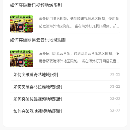
如何突破腾讯视频地域限制
海外使用腾讯视频，遇到腾讯视频地区限制，使用番
茄取消海外地区限制。 当在海外打开腾讯视频，却突
然弹出“由于版权限制，您所在的地区无法播放”的提
如何突破网易云音乐地域限制
示语。 海外用户如香港、澳门、台湾、美国、加拿
大、澳大利亚、欧洲等国家和地区时，腾讯视频也会
海外使用网易云音乐，遇到网易云音乐地区限制，使
像其他音乐平台一样，出现地区及版权限制问题，且
用番茄取消海外地区限制。 当在海外打开网易云音
仅能在中国大陆地区播放。 遇到这个问题的朋友们，
乐，却突然弹出“由于版权限制，您所在的地区无法
使用番茄回国加速器，即可解决「海外用户收听腾讯
如何突破爱奇艺地域限制
03-22
播放”的提示语。 海外用户如香港、澳门、台湾、美
视频地区版权限制」的问题，无论人在香港、澳门、
国、加拿大、澳大利亚、欧洲等国家和地区时，网易
如何突破喜马拉雅地域限制
03-22
台湾、美国、加拿大、澳大利亚、欧洲等国家和地区
云音乐也会像其他音乐平台一样，出现地区及版权限
工作、留学、定居等，都可以使用，不再因地区和版
如何突破优酷视频地域限制
03-22
制问题，且仅能在中国大陆地区播放。 遇到这个问题
权限制所困扰。
的朋友们，使用番茄回国加速器，即可解决「海外用
如何突破咪咕视频地域限制
03-22
户收听网易云音乐地区版权限制」的问题，无论人在
香港、澳门、台湾、美国、加拿大、澳大利亚、欧洲
等国家和地区工作、留学、定居等，都可以使用，不