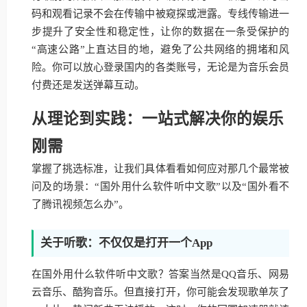
码和观看记录不会在传输中被窥探或泄露。专线传输进一
步提升了安全性和稳定性，让你的数据在一条受保护的
“高速公路”上直达目的地，避免了公共网络的拥堵和风
险。你可以放心登录国内的各类账号，无论是为音乐会员
付费还是发送弹幕互动。
从理论到实践：一站式解决你的娱乐
刚需
掌握了挑选标准，让我们具体看看如何应对那几个最常被
问及的场景：“国外用什么软件听中文歌”以及“国外看不
了腾讯视频怎么办”。
关于听歌：不仅仅是打开一个App
在国外用什么软件听中文歌？答案当然是QQ音乐、网易
云音乐、酷狗音乐。但直接打开，你可能会发现歌单灰了