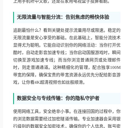
上用手机听中文歌，还是在家用电视盒子投屏看剧。
无限流量与智能分流：告别焦虑的畅快体验
追剧最怕什么？看到关键处提示流量用尽或限速。稳定的
无限流量是安心享受的基础。在此基础上，智能分流技术
显得尤为聪明。它能自动识别你的网络活动：当你打开优
酷时，自动走影音加速专线；当你启动国服游戏时，瞬间
切换至游戏加速专线；而当你浏览普通网页或处理邮件
时，则走普通通道。这种精细化的管理，配合独享100M
带宽的保障，确保宝贵的带宽资源永远优先分配给影音游
戏，让你看4K超清视频也如丝般顺滑。
数据安全与专线传输：你的隐私守护者
使用网络工具，安全绝非小事。在连接回国的过程中，你
的浏览数据需要经过加密隧道传输。专业加速器会采用银
行级别的数据安全加密技术，确保你的个人信息、账号密