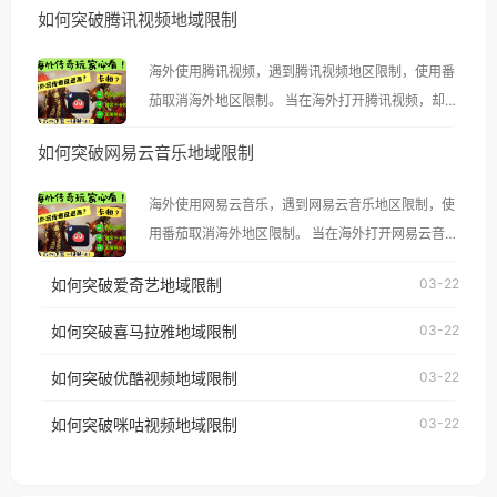
如何突破腾讯视频地域限制
海外使用腾讯视频，遇到腾讯视频地区限制，使用番
茄取消海外地区限制。 当在海外打开腾讯视频，却突
然弹出“由于版权限制，您所在的地区无法播放”的提
如何突破网易云音乐地域限制
示语。 海外用户如香港、澳门、台湾、美国、加拿
大、澳大利亚、欧洲等国家和地区时，腾讯视频也会
海外使用网易云音乐，遇到网易云音乐地区限制，使
像其他音乐平台一样，出现地区及版权限制问题，且
用番茄取消海外地区限制。 当在海外打开网易云音
仅能在中国大陆地区播放。 遇到这个问题的朋友们，
乐，却突然弹出“由于版权限制，您所在的地区无法
使用番茄回国加速器，即可解决「海外用户收听腾讯
如何突破爱奇艺地域限制
03-22
播放”的提示语。 海外用户如香港、澳门、台湾、美
视频地区版权限制」的问题，无论人在香港、澳门、
国、加拿大、澳大利亚、欧洲等国家和地区时，网易
如何突破喜马拉雅地域限制
03-22
台湾、美国、加拿大、澳大利亚、欧洲等国家和地区
云音乐也会像其他音乐平台一样，出现地区及版权限
工作、留学、定居等，都可以使用，不再因地区和版
如何突破优酷视频地域限制
03-22
制问题，且仅能在中国大陆地区播放。 遇到这个问题
权限制所困扰。
的朋友们，使用番茄回国加速器，即可解决「海外用
如何突破咪咕视频地域限制
03-22
户收听网易云音乐地区版权限制」的问题，无论人在
香港、澳门、台湾、美国、加拿大、澳大利亚、欧洲
等国家和地区工作、留学、定居等，都可以使用，不