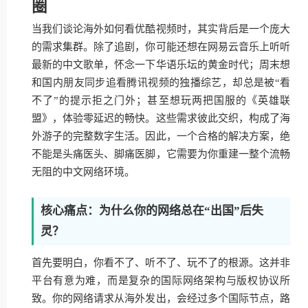
圈
当我们谈论海外如何看优酷视频时，其实背后是一个庞大
的需求集群。除了追剧，你可能还想在网易云音乐上听听
最新的中文歌单，怀念一下华语乐坛的黄金时代；周末想
和国内朋友同步追看腾讯视频的独播综艺，却总是被“看
不了”的提示拒之门外；甚至想玩两把国服的《英雄联
盟》，体验零延迟的畅快。这些需求彼此交织，构成了海
外游子的完整数字生活。因此，一个合格的解决方案，绝
不能是头痛医头、脚痛医脚，它需要为你重建一整个流畅
无阻的中文网络环境。
核心痛点：为什么你的网络总在“出国”后失
灵？
首先要明白，你看不了、听不了、玩不了的根源。这并非
平台有意为难，而是复杂的国际网络架构与版权协议所
致。你的网络请求从海外发出，会经过多个国际节点，路