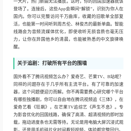
一大片，热门新曲无法播放。这时，你的回国加速器就该
登场了。连接后，这些App会瞬间“解锁”，识别为你人在
国内。你可以完整访问千万曲库，收藏的旧歌单全部复
活，也能第一时间听到周杰伦、林俊杰的最新单曲。智能
线路会为音频流媒体优化，即使收听无损音质也毫无压
力，让你在异国他乡的清晨，也能被熟悉的中文旋律唤
醒。
关于追剧：打破所有平台的围墙
国外看不了腾讯视频怎么办？爱奇艺、芒果TV、B站呢？
同样的问题存在于几乎所有主流平台。有了可靠的加速
器，这个问题便迎刃而解。你不再需要费心研究哪个平台
有哪些独播剧，你可以自由地在腾讯视频追《三体》，在
爱奇艺看《狂飙》，在芒果TV追综艺《声生不息》。专
为影音优化的回国线路，确保了高清、超清视频的即时加
载，拖动进度条也无需等待。无论是用电脑大屏沉浸式观
影，还是用手机碎片化时间看短视频，体验都完整回归。