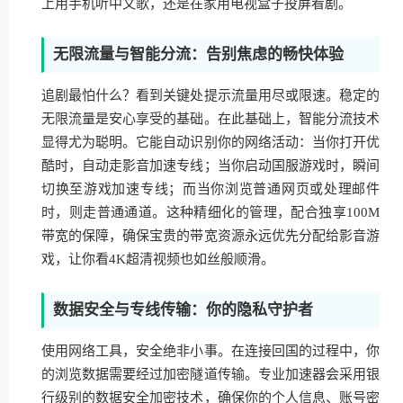
上用手机听中文歌，还是在家用电视盒子投屏看剧。
无限流量与智能分流：告别焦虑的畅快体验
追剧最怕什么？看到关键处提示流量用尽或限速。稳定的
无限流量是安心享受的基础。在此基础上，智能分流技术
显得尤为聪明。它能自动识别你的网络活动：当你打开优
酷时，自动走影音加速专线；当你启动国服游戏时，瞬间
切换至游戏加速专线；而当你浏览普通网页或处理邮件
时，则走普通通道。这种精细化的管理，配合独享100M
带宽的保障，确保宝贵的带宽资源永远优先分配给影音游
戏，让你看4K超清视频也如丝般顺滑。
数据安全与专线传输：你的隐私守护者
使用网络工具，安全绝非小事。在连接回国的过程中，你
的浏览数据需要经过加密隧道传输。专业加速器会采用银
行级别的数据安全加密技术，确保你的个人信息、账号密