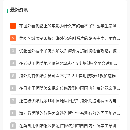
再因地区和版权限制所困扰。
最新资讯
在国外看优酷上的电影为什么有的看不了？留学生亲测有效的回国加速方案
1
优酷区域限制破解：海外党追剧看片的终极指南，附直播欧冠+1905电影网解决方案
2
优酷国外看不了怎么解决？海外党追剧购物全攻略，这招亲测有效！
3
在老挝用优酷地区限制怎么办？3步解锁+全平台适用的回国加速器指南
4
海外党有优酷会员却看不了？3个实用技巧+1款加速器解决追剧&金融APP难题
5
在日本用优酷怎么把定位修改到中国国内？海外党亲测有效的回国加速指南
6
还在被优酷提示非中国地区困扰？海外党追剧看国内电影的正确打开方式
7
海外看优酷的软件怎么选？留学生亲测有效的回国加速方案
8
在英国用优酷怎么把定位修改到中国国内？留学生亲测有效的回国加速方案
9