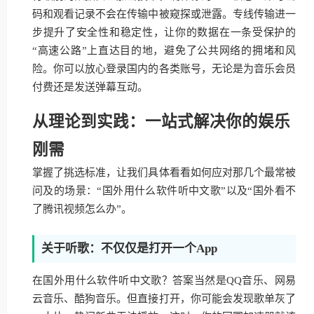
码和观看记录不会在传输中被窥探或泄露。专线传输进一
步提升了安全性和稳定性，让你的数据在一条受保护的
“高速公路”上直达目的地，避免了公共网络的拥堵和风
险。你可以放心登录国内的各类账号，无论是为音乐会员
付费还是发送弹幕互动。
从理论到实践：一站式解决你的娱乐
刚需
掌握了挑选标准，让我们具体看看如何应对那几个最常被
问及的场景：“国外用什么软件听中文歌”以及“国外看不
了腾讯视频怎么办”。
关于听歌：不仅仅是打开一个App
在国外用什么软件听中文歌？答案当然是QQ音乐、网易
云音乐、酷狗音乐。但直接打开，你可能会发现歌单灰了