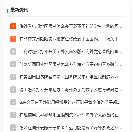
再因地区和版权限制所困扰。
最新资讯
海外看电视地区限制怎么办下载不了？留学生亲测的回国加速方案（附2026世界杯观赛技巧）
1
在菲律宾用陌陌怎么把定位修改到中国国内：一场关于归属感与连接的探索
2
比利时怎么打不开美团外卖商家版？海外党必看的回国加速全攻略
3
时刻新闻国外地区限制怎么办？海外游子的内容乡愁与破局之路
4
在美国用国务院客户端（国务院发布）地区限制怎么办？3步解决海外看国内内容难题
5
瑞士怎么打不开蒙速办？海外游子的数字乡愁与破局之路
6
B站会员在国外能用吗知乎？这可能是每个海外游子都问过的问题
7
在越南用乐视视频地区限制怎么办？海外华人必备的回国加速攻略
8
怎么在国外玩隐形守护者？这可能是每个海外游戏迷都问过的问题
9