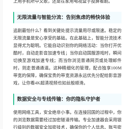
上用手机听中文歌，还是在家用电视盒子投屏看剧。
无限流量与智能分流：告别焦虑的畅快体验
追剧最怕什么？看到关键处提示流量用尽或限速。稳定的
无限流量是安心享受的基础。在此基础上，智能分流技术
显得尤为聪明。它能自动识别你的网络活动：当你打开优
酷时，自动走影音加速专线；当你启动国服游戏时，瞬间
切换至游戏加速专线；而当你浏览普通网页或处理邮件
时，则走普通通道。这种精细化的管理，配合独享100M
带宽的保障，确保宝贵的带宽资源永远优先分配给影音游
戏，让你看4K超清视频也如丝般顺滑。
数据安全与专线传输：你的隐私守护者
使用网络工具，安全绝非小事。在连接回国的过程中，你
的浏览数据需要经过加密隧道传输。专业加速器会采用银
行级别的数据安全加密技术，确保你的个人信息、账号密