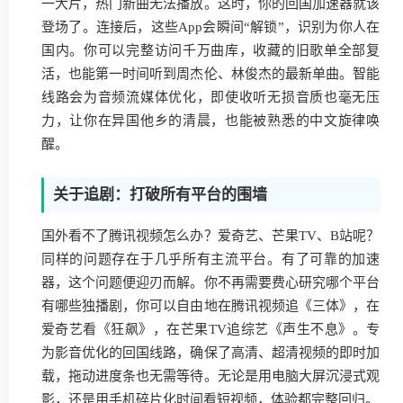
一大片，热门新曲无法播放。这时，你的回国加速器就该
登场了。连接后，这些App会瞬间“解锁”，识别为你人在
国内。你可以完整访问千万曲库，收藏的旧歌单全部复
活，也能第一时间听到周杰伦、林俊杰的最新单曲。智能
线路会为音频流媒体优化，即使收听无损音质也毫无压
力，让你在异国他乡的清晨，也能被熟悉的中文旋律唤
醒。
关于追剧：打破所有平台的围墙
国外看不了腾讯视频怎么办？爱奇艺、芒果TV、B站呢？
同样的问题存在于几乎所有主流平台。有了可靠的加速
器，这个问题便迎刃而解。你不再需要费心研究哪个平台
有哪些独播剧，你可以自由地在腾讯视频追《三体》，在
爱奇艺看《狂飙》，在芒果TV追综艺《声生不息》。专
为影音优化的回国线路，确保了高清、超清视频的即时加
载，拖动进度条也无需等待。无论是用电脑大屏沉浸式观
影，还是用手机碎片化时间看短视频，体验都完整回归。