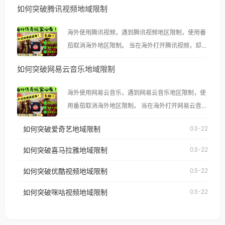
如何突破腾讯视频地域限制
海外使用腾讯视频，遇到腾讯视频地区限制，使用番
茄取消海外地区限制。 当在海外打开腾讯视频，却突
然弹出“由于版权限制，您所在的地区无法播放”的提
如何突破网易云音乐地域限制
示语。 海外用户如香港、澳门、台湾、美国、加拿
大、澳大利亚、欧洲等国家和地区时，腾讯视频也会
海外使用网易云音乐，遇到网易云音乐地区限制，使
像其他音乐平台一样，出现地区及版权限制问题，且
用番茄取消海外地区限制。 当在海外打开网易云音
仅能在中国大陆地区播放。 遇到这个问题的朋友们，
乐，却突然弹出“由于版权限制，您所在的地区无法
使用番茄回国加速器，即可解决「海外用户收听腾讯
如何突破爱奇艺地域限制
03-22
播放”的提示语。 海外用户如香港、澳门、台湾、美
视频地区版权限制」的问题，无论人在香港、澳门、
国、加拿大、澳大利亚、欧洲等国家和地区时，网易
如何突破喜马拉雅地域限制
03-22
台湾、美国、加拿大、澳大利亚、欧洲等国家和地区
云音乐也会像其他音乐平台一样，出现地区及版权限
工作、留学、定居等，都可以使用，不再因地区和版
如何突破优酷视频地域限制
03-22
制问题，且仅能在中国大陆地区播放。 遇到这个问题
权限制所困扰。
的朋友们，使用番茄回国加速器，即可解决「海外用
如何突破咪咕视频地域限制
03-22
户收听网易云音乐地区版权限制」的问题，无论人在
香港、澳门、台湾、美国、加拿大、澳大利亚、欧洲
等国家和地区工作、留学、定居等，都可以使用，不