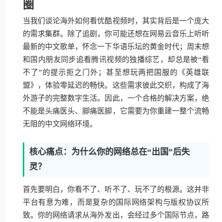
圈
当我们谈论海外如何看优酷视频时，其实背后是一个庞大
的需求集群。除了追剧，你可能还想在网易云音乐上听听
最新的中文歌单，怀念一下华语乐坛的黄金时代；周末想
和国内朋友同步追看腾讯视频的独播综艺，却总是被“看
不了”的提示拒之门外；甚至想玩两把国服的《英雄联
盟》，体验零延迟的畅快。这些需求彼此交织，构成了海
外游子的完整数字生活。因此，一个合格的解决方案，绝
不能是头痛医头、脚痛医脚，它需要为你重建一整个流畅
无阻的中文网络环境。
核心痛点：为什么你的网络总在“出国”后失
灵？
首先要明白，你看不了、听不了、玩不了的根源。这并非
平台有意为难，而是复杂的国际网络架构与版权协议所
致。你的网络请求从海外发出，会经过多个国际节点，路