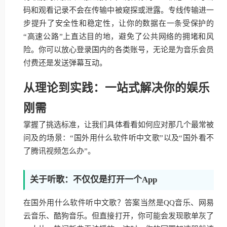
码和观看记录不会在传输中被窥探或泄露。专线传输进一
步提升了安全性和稳定性，让你的数据在一条受保护的
“高速公路”上直达目的地，避免了公共网络的拥堵和风
险。你可以放心登录国内的各类账号，无论是为音乐会员
付费还是发送弹幕互动。
从理论到实践：一站式解决你的娱乐
刚需
掌握了挑选标准，让我们具体看看如何应对那几个最常被
问及的场景：“国外用什么软件听中文歌”以及“国外看不
了腾讯视频怎么办”。
关于听歌：不仅仅是打开一个App
在国外用什么软件听中文歌？答案当然是QQ音乐、网易
云音乐、酷狗音乐。但直接打开，你可能会发现歌单灰了