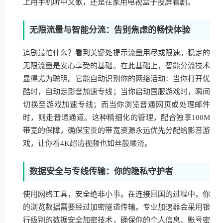
上用手机听中文歌，还是在家用电视盒子投屏看剧。
无限流量与智能分流：告别焦虑的畅快体验
追剧最怕什么？看到关键处提示流量用尽或限速。稳定的
无限流量是安心享受的基础。在此基础上，智能分流技术
显得尤为聪明。它能自动识别你的网络活动：当你打开优
酷时，自动走影音加速专线；当你启动国服游戏时，瞬间
切换至游戏加速专线；而当你浏览普通网页或处理邮件
时，则走普通通道。这种精细化的管理，配合独享100M
带宽的保障，确保宝贵的带宽资源永远优先分配给影音游
戏，让你看4K超清视频也如丝般顺滑。
数据安全与专线传输：你的隐私守护者
使用网络工具，安全绝非小事。在连接回国的过程中，你
的浏览数据需要经过加密隧道传输。专业加速器会采用银
行级别的数据安全加密技术，确保你的个人信息、账号密