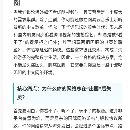
圈
当我们谈论海外如何看优酷视频时，其实背后是一个庞大
的需求集群。除了追剧，你可能还想在网易云音乐上听听
最新的中文歌单，怀念一下华语乐坛的黄金时代；周末想
和国内朋友同步追看腾讯视频的独播综艺，却总是被“看
不了”的提示拒之门外；甚至想玩两把国服的《英雄联
盟》，体验零延迟的畅快。这些需求彼此交织，构成了海
外游子的完整数字生活。因此，一个合格的解决方案，绝
不能是头痛医头、脚痛医脚，它需要为你重建一整个流畅
无阻的中文网络环境。
核心痛点：为什么你的网络总在“出国”后失
灵？
首先要明白，你看不了、听不了、玩不了的根源。这并非
平台有意为难，而是复杂的国际网络架构与版权协议所
致。你的网络请求从海外发出，会经过多个国际节点，路