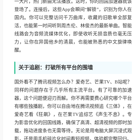
一大片，热门新曲无法播放。这时，你的回国加速器就该
登场了。连接后，这些App会瞬间“解锁”，识别为你人在
国内。你可以完整访问千万曲库，收藏的旧歌单全部复
活，也能第一时间听到周杰伦、林俊杰的最新单曲。智能
线路会为音频流媒体优化，即使收听无损音质也毫无压
力，让你在异国他乡的清晨，也能被熟悉的中文旋律唤
醒。
关于追剧：打破所有平台的围墙
国外看不了腾讯视频怎么办？爱奇艺、芒果TV、B站呢？
同样的问题存在于几乎所有主流平台。有了可靠的加速
器，这个问题便迎刃而解。你不再需要费心研究哪个平台
有哪些独播剧，你可以自由地在腾讯视频追《三体》，在
爱奇艺看《狂飙》，在芒果TV追综艺《声生不息》。专
为影音优化的回国线路，确保了高清、超清视频的即时加
载，拖动进度条也无需等待。无论是用电脑大屏沉浸式观
影，还是用手机碎片化时间看短视频，体验都完整回归。