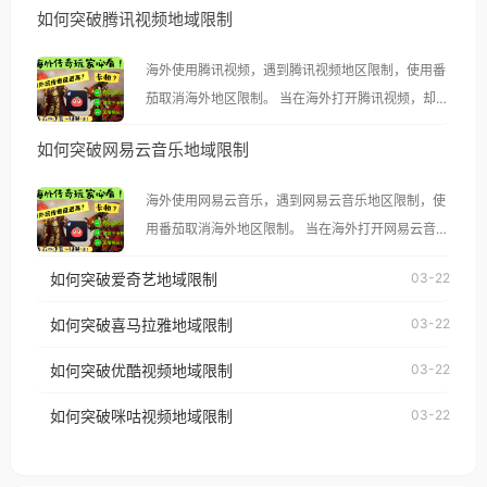
如何突破腾讯视频地域限制
海外使用腾讯视频，遇到腾讯视频地区限制，使用番
茄取消海外地区限制。 当在海外打开腾讯视频，却突
然弹出“由于版权限制，您所在的地区无法播放”的提
如何突破网易云音乐地域限制
示语。 海外用户如香港、澳门、台湾、美国、加拿
大、澳大利亚、欧洲等国家和地区时，腾讯视频也会
海外使用网易云音乐，遇到网易云音乐地区限制，使
像其他音乐平台一样，出现地区及版权限制问题，且
用番茄取消海外地区限制。 当在海外打开网易云音
仅能在中国大陆地区播放。 遇到这个问题的朋友们，
乐，却突然弹出“由于版权限制，您所在的地区无法
使用番茄回国加速器，即可解决「海外用户收听腾讯
如何突破爱奇艺地域限制
03-22
播放”的提示语。 海外用户如香港、澳门、台湾、美
视频地区版权限制」的问题，无论人在香港、澳门、
国、加拿大、澳大利亚、欧洲等国家和地区时，网易
如何突破喜马拉雅地域限制
03-22
台湾、美国、加拿大、澳大利亚、欧洲等国家和地区
云音乐也会像其他音乐平台一样，出现地区及版权限
工作、留学、定居等，都可以使用，不再因地区和版
如何突破优酷视频地域限制
03-22
制问题，且仅能在中国大陆地区播放。 遇到这个问题
权限制所困扰。
的朋友们，使用番茄回国加速器，即可解决「海外用
如何突破咪咕视频地域限制
03-22
户收听网易云音乐地区版权限制」的问题，无论人在
香港、澳门、台湾、美国、加拿大、澳大利亚、欧洲
等国家和地区工作、留学、定居等，都可以使用，不