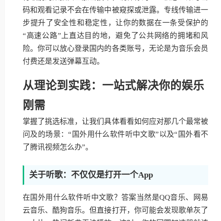
码和观看记录不会在传输中被窥探或泄露。专线传输进一
步提升了安全性和稳定性，让你的数据在一条受保护的
“高速公路”上直达目的地，避免了公共网络的拥堵和风
险。你可以放心登录国内的各类账号，无论是为音乐会员
付费还是发送弹幕互动。
从理论到实践：一站式解决你的娱乐
刚需
掌握了挑选标准，让我们具体看看如何应对那几个最常被
问及的场景：“国外用什么软件听中文歌”以及“国外看不
了腾讯视频怎么办”。
关于听歌：不仅仅是打开一个App
在国外用什么软件听中文歌？答案当然是QQ音乐、网易
云音乐、酷狗音乐。但直接打开，你可能会发现歌单灰了