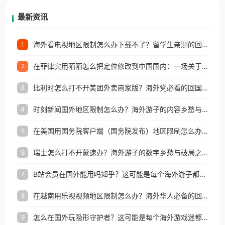
再因地区和版权限制所困扰。
最新资讯
海外看电视地区限制怎么办下载不了？留学生亲测的回国加速方案（附2026世界杯观赛技巧）
1
在菲律宾用陌陌怎么把定位修改到中国国内：一场关于归属感与连接的探索
2
比利时怎么打不开美团外卖商家版？海外党必看的回国加速全攻略
3
时刻新闻国外地区限制怎么办？海外游子的内容乡愁与破局之路
4
在美国用国务院客户端（国务院发布）地区限制怎么办？3步解决海外看国内内容难题
5
瑞士怎么打不开蒙速办？海外游子的数字乡愁与破局之路
6
B站会员在国外能用吗知乎？这可能是每个海外游子都问过的问题
7
在越南用乐视视频地区限制怎么办？海外华人必备的回国加速攻略
8
怎么在国外玩隐形守护者？这可能是每个海外游戏迷都问过的问题
9