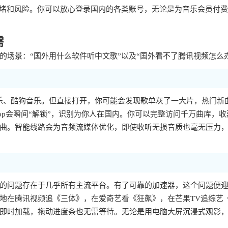
拥堵和风险。你可以放心登录国内的各类账号，无论是为音乐会员付
需
场景：“国外用什么软件听中文歌”以及“国外看不了腾讯视频怎么
乐、酷狗音乐。但直接打开，你可能会发现歌单灰了一大片，热门新
p会瞬间“解锁”，识别为你人在国内。你可以完整访问千万曲库，收
曲。智能线路会为音频流媒体优化，即使收听无损音质也毫无压力
样的问题存在于几乎所有主流平台。有了可靠的加速器，这个问题便
地在腾讯视频追《三体》，在爱奇艺看《狂飙》，在芒果TV追综艺
即时加载，拖动进度条也无需等待。无论是用电脑大屏沉浸式观影