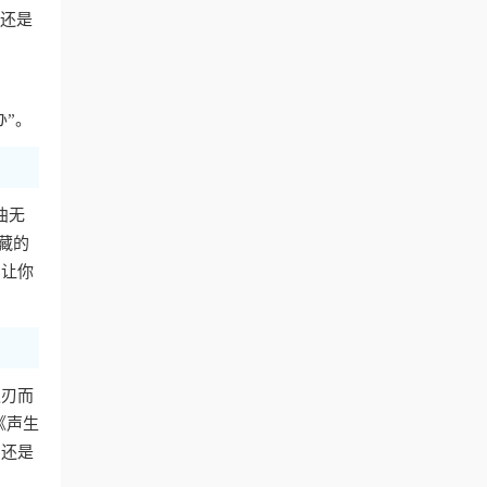
费还是
办”。
曲无
藏的
，让你
迎刃而
《声生
，还是