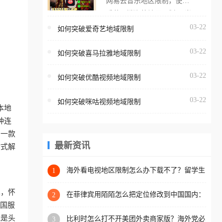
网易云音乐地区限制，使用
海外用户如香港、澳门、台
番茄取消海外地区限制。 当
湾、美国、加拿大、澳大利
在海外打开网易云音乐，却
03-22
如何突破爱奇艺地域限制
亚、欧洲等国家和地区时，
突然弹出“由于版权限制，您
腾讯视频也会像其他音乐平
03-22
所在的地区无法播放”的提示
如何突破喜马拉雅地域限制
台一样，出现地区及版权限
语。 海外用户如香港、澳
制问题，且仅能在中国大陆
03-22
如何突破优酷视频地域限制
门、台湾、美国、加拿大、
地区播放。 遇到这个问题的
澳大利亚、欧洲等国家和地
朋友们，使用番茄回国加速
03-22
如何突破咪咕视频地域限制
区时，网易云音乐也会像其
本地
器，即可解决「海外用户收
他音乐平台一样，出现地区
种连
听腾讯视频地区版权限制」
及版权限制问题，且仅能在
助一款
的问题，无论人在香港、澳
中国大陆地区播放。 遇到这
最新资讯
站式解
门、台湾、美国、加拿大、
个问题的朋友们，使用番茄
澳大利亚、欧洲等国家和地
回国加速器，即可解决「海
海外看电视地区限制怎么办下载不了？留学生
1
区工作、留学、定居等，都
亲测的回国加速方案（附2026世界杯观赛技
外用户收听网易云音乐地区
可以使用，不再因地区和版
巧）
单，怀
版权限制」的问题，无论人
在菲律宾用陌陌怎么把定位修改到中国国内：
2
权限制所困扰。
一场关于归属感与连接的探索
把国服
在香港、澳门、台湾、美
能是头
比利时怎么打不开美团外卖商家版？海外党必
3
国、加拿大、澳大利亚、欧