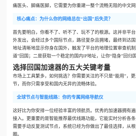
痛医头、脚痛医脚，它需要为你重建一整个流畅无阻的中文网
核心痛点：为什么你的网络总在“出国”后失灵？
首先要明白，你看不了、听不了、玩不了的根源。这并非平台
外发出，会经过多个国际节点，路径复杂且拥堵，最终到达国
地址清晰地显示你身在国外，触发了平台的地理位置审查机制
道”回国；二是获取一个稳定的国内IP地址，让你“隐身”回归
选择回国加速器的五大关键考量
市场上工具繁多，如何挑选？你需要关注的不只是“能用”，更是
节，而你只需享受和国内无异的流畅体验。
全球节点与智能线路：你的专属网络导航仪
这好比为你安排一位经验丰富的领航员。优秀的加速器拥有遍
接入。更重要的是智能推荐最优线路功能，它能实时分析各条
需要手动反复测试节点，系统已经为你做出了最佳选择，从根
圈。