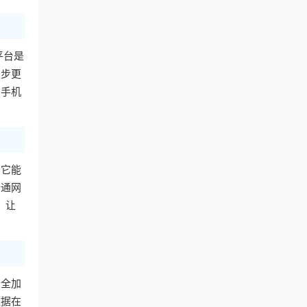
平台是
同步更
用手机
。它能
普通网
，让
安全加
数据在