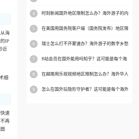
看的回国加速全攻略
洲等国家和地区工作、留
时刻新闻国外地区限制怎么办？海外游子的内
4
学、定居等，都可以使用，
容乡愁与破局之路
不再因地区和版权限制所困
在美国用国务院客户端（国务院发布）地区限
5
扰。
求从海
制怎么办？3步解决海外看国内内容难题
IP
瑞士怎么打不开蒙速办？海外游子的数字乡愁
6
抄近
与破局之路
B站会员在国外能用吗知乎？这可能是每个海
7
外游子都问过的问题
在越南用乐视视频地区限制怎么办？海外华人
8
术细
必备的回国加速攻略
怎么在国外玩隐形守护者？这可能是每个海外
9
游戏迷都问过的问题
近快速
你不再
冲圆