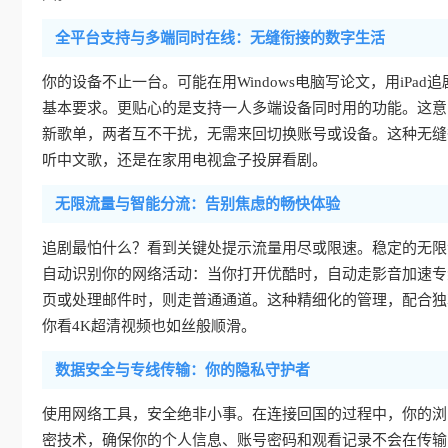
全平台支持与多端同时在线：无缝衔接的数字生活
你的设备不止一台。可能在用Windows电脑写论文，用iPad追剧
基本要求。更贴心的是支持一人多端设备同时用的功能。这意
新歌单，两者互不干扰，无需来回切换账号或设备。这种无缝
听中文歌，还是在家用电视盒子投屏看剧。
无限流量与智能分流：告别焦虑的畅快体验
追剧最怕什么？看到关键处提示流量用尽或限速。稳定的无限
自动识别你的网络活动：当你打开优酷时，自动走影音加速专
页或处理邮件时，则走普通通道。这种精细化的管理，配合独
你看4K超清视频也如丝般顺滑。
数据安全与专线传输：你的隐私守护者
使用网络工具，安全绝非小事。在连接回国的过程中，你的浏
密技术，确保你的个人信息、账号密码和观看记录不会在传输