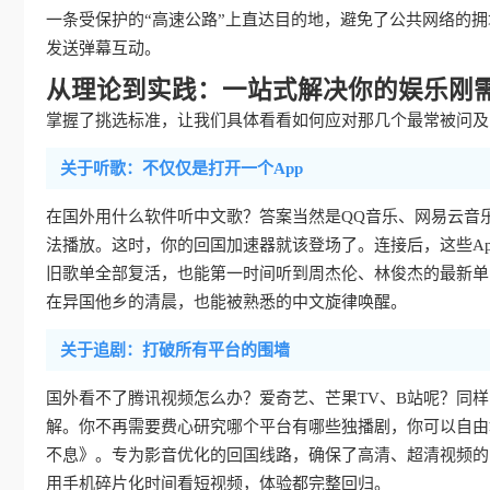
一条受保护的“高速公路”上直达目的地，避免了公共网络的
发送弹幕互动。
从理论到实践：一站式解决你的娱乐刚
掌握了挑选标准，让我们具体看看如何应对那几个最常被问及的
关于听歌：不仅仅是打开一个App
在国外用什么软件听中文歌？答案当然是QQ音乐、网易云音
法播放。这时，你的回国加速器就该登场了。连接后，这些Ap
旧歌单全部复活，也能第一时间听到周杰伦、林俊杰的最新单
在异国他乡的清晨，也能被熟悉的中文旋律唤醒。
关于追剧：打破所有平台的围墙
国外看不了腾讯视频怎么办？爱奇艺、芒果TV、B站呢？同
解。你不再需要费心研究哪个平台有哪些独播剧，你可以自由
不息》。专为影音优化的回国线路，确保了高清、超清视频的
用手机碎片化时间看短视频，体验都完整回归。