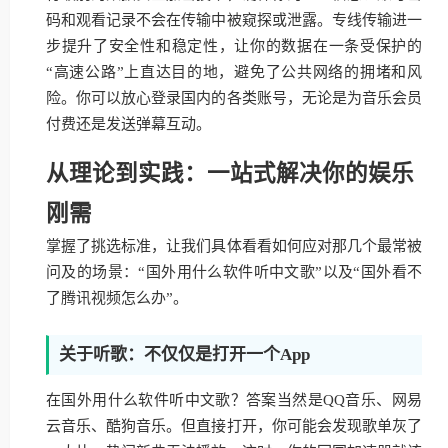
码和观看记录不会在传输中被窥探或泄露。专线传输进一
步提升了安全性和稳定性，让你的数据在一条受保护的
“高速公路”上直达目的地，避免了公共网络的拥堵和风
险。你可以放心登录国内的各类账号，无论是为音乐会员
付费还是发送弹幕互动。
从理论到实践：一站式解决你的娱乐
刚需
掌握了挑选标准，让我们具体看看如何应对那几个最常被
问及的场景：“国外用什么软件听中文歌”以及“国外看不
了腾讯视频怎么办”。
关于听歌：不仅仅是打开一个App
在国外用什么软件听中文歌？答案当然是QQ音乐、网易
云音乐、酷狗音乐。但直接打开，你可能会发现歌单灰了