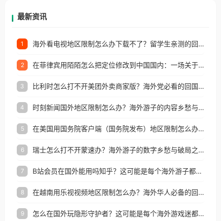
再因地区和版权限制所困扰。
最新资讯
海外看电视地区限制怎么办下载不了？留学生亲测的回国加速方案（附2026世界杯观赛技巧）
1
在菲律宾用陌陌怎么把定位修改到中国国内：一场关于归属感与连接的探索
2
比利时怎么打不开美团外卖商家版？海外党必看的回国加速全攻略
3
时刻新闻国外地区限制怎么办？海外游子的内容乡愁与破局之路
4
在美国用国务院客户端（国务院发布）地区限制怎么办？3步解决海外看国内内容难题
5
瑞士怎么打不开蒙速办？海外游子的数字乡愁与破局之路
6
B站会员在国外能用吗知乎？这可能是每个海外游子都问过的问题
7
在越南用乐视视频地区限制怎么办？海外华人必备的回国加速攻略
8
怎么在国外玩隐形守护者？这可能是每个海外游戏迷都问过的问题
9