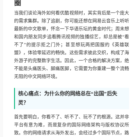
圈
当我们谈论海外如何看优酷视频时，其实背后是一个庞大
的需求集群。除了追剧，你可能还想在网易云音乐上听听
最新的中文歌单，怀念一下华语乐坛的黄金时代；周末想
和国内朋友同步追看腾讯视频的独播综艺，却总是被“看
不了”的提示拒之门外；甚至想玩两把国服的《英雄联
盟》，体验零延迟的畅快。这些需求彼此交织，构成了海
外游子的完整数字生活。因此，一个合格的解决方案，绝
不能是头痛医头、脚痛医脚，它需要为你重建一整个流畅
无阻的中文网络环境。
核心痛点：为什么你的网络总在“出国”后失
灵？
首先要明白，你看不了、听不了、玩不了的根源。这并非
平台有意为难，而是复杂的国际网络架构与版权协议所
致。你的网络请求从海外发出，会经过多个国际节点，路