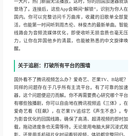
一大片，热门新曲无法播放。这时，你的回国加速器就该
登场了。连接后，这些App会瞬间“解锁”，识别为你人在
国内。你可以完整访问千万曲库，收藏的旧歌单全部复
活，也能第一时间听到周杰伦、林俊杰的最新单曲。智能
线路会为音频流媒体优化，即使收听无损音质也毫无压
力，让你在异国他乡的清晨，也能被熟悉的中文旋律唤
醒。
关于追剧：打破所有平台的围墙
国外看不了腾讯视频怎么办？爱奇艺、芒果TV、B站呢？
同样的问题存在于几乎所有主流平台。有了可靠的加速
器，这个问题便迎刃而解。你不再需要费心研究哪个平台
有哪些独播剧，你可以自由地在腾讯视频追《三体》，在
爱奇艺看《狂飙》，在芒果TV追综艺《声生不息》。专
为影音优化的回国线路，确保了高清、超清视频的即时加
载，拖动进度条也无需等待。无论是用电脑大屏沉浸式观
影，还是用手机碎片化时间看短视频，体验都完整回归。