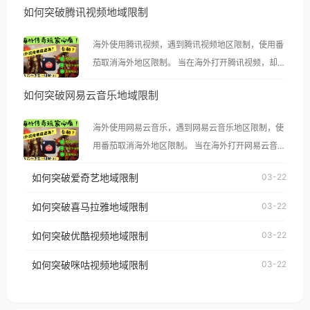
如何突破腾讯视频地域限制
海外使用腾讯视频，遇到腾讯视频地区限制，使用番
茄取消海外地区限制。 当在海外打开腾讯视频，却突
然弹出“由于版权限制，您所在的地区无法播放”的提
如何突破网易云音乐地域限制
示语。 海外用户如香港、澳门、台湾、美国、加拿
大、澳大利亚、欧洲等国家和地区时，腾讯视频也会
海外使用网易云音乐，遇到网易云音乐地区限制，使
像其他音乐平台一样，出现地区及版权限制问题，且
用番茄取消海外地区限制。 当在海外打开网易云音
仅能在中国大陆地区播放。 遇到这个问题的朋友们，
乐，却突然弹出“由于版权限制，您所在的地区无法
使用番茄回国加速器，即可解决「海外用户收听腾讯
如何突破爱奇艺地域限制
03-22
播放”的提示语。 海外用户如香港、澳门、台湾、美
视频地区版权限制」的问题，无论人在香港、澳门、
国、加拿大、澳大利亚、欧洲等国家和地区时，网易
如何突破喜马拉雅地域限制
03-22
台湾、美国、加拿大、澳大利亚、欧洲等国家和地区
云音乐也会像其他音乐平台一样，出现地区及版权限
工作、留学、定居等，都可以使用，不再因地区和版
如何突破优酷视频地域限制
03-22
制问题，且仅能在中国大陆地区播放。 遇到这个问题
权限制所困扰。
的朋友们，使用番茄回国加速器，即可解决「海外用
如何突破咪咕视频地域限制
03-22
户收听网易云音乐地区版权限制」的问题，无论人在
香港、澳门、台湾、美国、加拿大、澳大利亚、欧洲
等国家和地区工作、留学、定居等，都可以使用，不