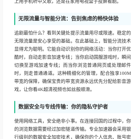
上用手机听中文歌，还是在家用电视盒子投屏看剧。
无限流量与智能分流：告别焦虑的畅快体验
追剧最怕什么？看到关键处提示流量用尽或限速。稳定的
无限流量是安心享受的基础。在此基础上，智能分流技术
显得尤为聪明。它能自动识别你的网络活动：当你打开优
酷时，自动走影音加速专线；当你启动国服游戏时，瞬间
切换至游戏加速专线；而当你浏览普通网页或处理邮件
时，则走普通通道。这种精细化的管理，配合独享100M
带宽的保障，确保宝贵的带宽资源永远优先分配给影音游
戏，让你看4K超清视频也如丝般顺滑。
数据安全与专线传输：你的隐私守护者
使用网络工具，安全绝非小事。在连接回国的过程中，你
的浏览数据需要经过加密隧道传输。专业加速器会采用银
行级别的数据安全加密技术，确保你的个人信息、账号密