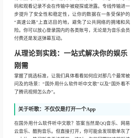
码和观看记录不会在传输中被窥探或泄露。专线传输进一
步提升了安全性和稳定性，让你的数据在一条受保护的
“高速公路”上直达目的地，避免了公共网络的拥堵和风
险。你可以放心登录国内的各类账号，无论是为音乐会员
付费还是发送弹幕互动。
从理论到实践：一站式解决你的娱乐
刚需
掌握了挑选标准，让我们具体看看如何应对那几个最常被
问及的场景：“国外用什么软件听中文歌”以及“国外看不
了腾讯视频怎么办”。
关于听歌：不仅仅是打开一个App
在国外用什么软件听中文歌？答案当然是QQ音乐、网易
云音乐、酷狗音乐。但直接打开，你可能会发现歌单灰了