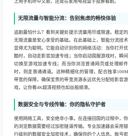
上用手机听中文歌，还是在家用电视盒子投屏看剧。
无限流量与智能分流：告别焦虑的畅快体验
追剧最怕什么？看到关键处提示流量用尽或限速。稳定的
无限流量是安心享受的基础。在此基础上，智能分流技术
显得尤为聪明。它能自动识别你的网络活动：当你打开优
酷时，自动走影音加速专线；当你启动国服游戏时，瞬间
切换至游戏加速专线；而当你浏览普通网页或处理邮件
时，则走普通通道。这种精细化的管理，配合独享100M
带宽的保障，确保宝贵的带宽资源永远优先分配给影音游
戏，让你看4K超清视频也如丝般顺滑。
数据安全与专线传输：你的隐私守护者
使用网络工具，安全绝非小事。在连接回国的过程中，你
的浏览数据需要经过加密隧道传输。专业加速器会采用银
行级别的数据安全加密技术，确保你的个人信息、账号密