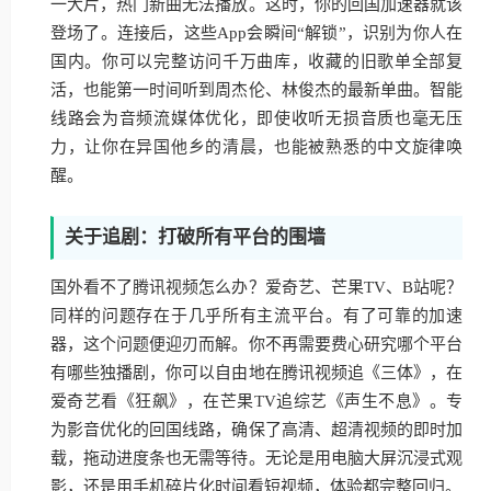
一大片，热门新曲无法播放。这时，你的回国加速器就该
登场了。连接后，这些App会瞬间“解锁”，识别为你人在
国内。你可以完整访问千万曲库，收藏的旧歌单全部复
活，也能第一时间听到周杰伦、林俊杰的最新单曲。智能
线路会为音频流媒体优化，即使收听无损音质也毫无压
力，让你在异国他乡的清晨，也能被熟悉的中文旋律唤
醒。
关于追剧：打破所有平台的围墙
国外看不了腾讯视频怎么办？爱奇艺、芒果TV、B站呢？
同样的问题存在于几乎所有主流平台。有了可靠的加速
器，这个问题便迎刃而解。你不再需要费心研究哪个平台
有哪些独播剧，你可以自由地在腾讯视频追《三体》，在
爱奇艺看《狂飙》，在芒果TV追综艺《声生不息》。专
为影音优化的回国线路，确保了高清、超清视频的即时加
载，拖动进度条也无需等待。无论是用电脑大屏沉浸式观
影，还是用手机碎片化时间看短视频，体验都完整回归。