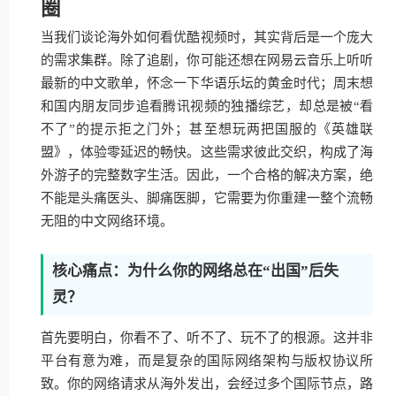
圈
当我们谈论海外如何看优酷视频时，其实背后是一个庞大
的需求集群。除了追剧，你可能还想在网易云音乐上听听
最新的中文歌单，怀念一下华语乐坛的黄金时代；周末想
和国内朋友同步追看腾讯视频的独播综艺，却总是被“看
不了”的提示拒之门外；甚至想玩两把国服的《英雄联
盟》，体验零延迟的畅快。这些需求彼此交织，构成了海
外游子的完整数字生活。因此，一个合格的解决方案，绝
不能是头痛医头、脚痛医脚，它需要为你重建一整个流畅
无阻的中文网络环境。
核心痛点：为什么你的网络总在“出国”后失
灵？
首先要明白，你看不了、听不了、玩不了的根源。这并非
平台有意为难，而是复杂的国际网络架构与版权协议所
致。你的网络请求从海外发出，会经过多个国际节点，路