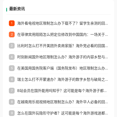
再因地区和版权限制所困扰。
最新资讯
海外看电视地区限制怎么办下载不了？留学生亲测的回国加速方案（附2026世界杯观赛技巧）
1
在菲律宾用陌陌怎么把定位修改到中国国内：一场关于归属感与连接的探索
2
比利时怎么打不开美团外卖商家版？海外党必看的回国加速全攻略
3
时刻新闻国外地区限制怎么办？海外游子的内容乡愁与破局之路
4
在美国用国务院客户端（国务院发布）地区限制怎么办？3步解决海外看国内内容难题
5
瑞士怎么打不开蒙速办？海外游子的数字乡愁与破局之路
6
B站会员在国外能用吗知乎？这可能是每个海外游子都问过的问题
7
在越南用乐视视频地区限制怎么办？海外华人必备的回国加速攻略
8
怎么在国外玩隐形守护者？这可能是每个海外游戏迷都问过的问题
9