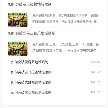
如何突破腾讯视频地域限制
海外使用腾讯视频，遇到腾讯视频地区限制，使用番
茄取消海外地区限制。 当在海外打开腾讯视频，却突
然弹出“由于版权限制，您所在的地区无法播放”的提
如何突破网易云音乐地域限制
示语。 海外用户如香港、澳门、台湾、美国、加拿
大、澳大利亚、欧洲等国家和地区时，腾讯视频也会
海外使用网易云音乐，遇到网易云音乐地区限制，使
像其他音乐平台一样，出现地区及版权限制问题，且
用番茄取消海外地区限制。 当在海外打开网易云音
仅能在中国大陆地区播放。 遇到这个问题的朋友们，
乐，却突然弹出“由于版权限制，您所在的地区无法
使用番茄回国加速器，即可解决「海外用户收听腾讯
如何突破爱奇艺地域限制
03-22
播放”的提示语。 海外用户如香港、澳门、台湾、美
视频地区版权限制」的问题，无论人在香港、澳门、
国、加拿大、澳大利亚、欧洲等国家和地区时，网易
如何突破喜马拉雅地域限制
03-22
台湾、美国、加拿大、澳大利亚、欧洲等国家和地区
云音乐也会像其他音乐平台一样，出现地区及版权限
工作、留学、定居等，都可以使用，不再因地区和版
如何突破优酷视频地域限制
03-22
制问题，且仅能在中国大陆地区播放。 遇到这个问题
权限制所困扰。
的朋友们，使用番茄回国加速器，即可解决「海外用
如何突破咪咕视频地域限制
03-22
户收听网易云音乐地区版权限制」的问题，无论人在
香港、澳门、台湾、美国、加拿大、澳大利亚、欧洲
等国家和地区工作、留学、定居等，都可以使用，不