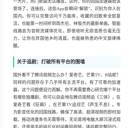
一大片，热门新曲无法播放。这时，你的回国加速器就该
登场了。连接后，这些App会瞬间“解锁”，识别为你人在
国内。你可以完整访问千万曲库，收藏的旧歌单全部复
活，也能第一时间听到周杰伦、林俊杰的最新单曲。智能
线路会为音频流媒体优化，即使收听无损音质也毫无压
力，让你在异国他乡的清晨，也能被熟悉的中文旋律唤
醒。
关于追剧：打破所有平台的围墙
国外看不了腾讯视频怎么办？爱奇艺、芒果TV、B站呢？
同样的问题存在于几乎所有主流平台。有了可靠的加速
器，这个问题便迎刃而解。你不再需要费心研究哪个平台
有哪些独播剧，你可以自由地在腾讯视频追《三体》，在
爱奇艺看《狂飙》，在芒果TV追综艺《声生不息》。专
为影音优化的回国线路，确保了高清、超清视频的即时加
载，拖动进度条也无需等待。无论是用电脑大屏沉浸式观
影，还是用手机碎片化时间看短视频，体验都完整回归。