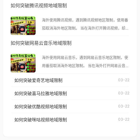
如何突破腾讯视频地域限制
海外使用腾讯视频，遇到腾讯视频地区限制，使用番
茄取消海外地区限制。 当在海外打开腾讯视频，却突
然弹出“由于版权限制，您所在的地区无法播放”的提
如何突破网易云音乐地域限制
示语。 海外用户如香港、澳门、台湾、美国、加拿
大、澳大利亚、欧洲等国家和地区时，腾讯视频也会
海外使用网易云音乐，遇到网易云音乐地区限制，使
像其他音乐平台一样，出现地区及版权限制问题，且
用番茄取消海外地区限制。 当在海外打开网易云音
仅能在中国大陆地区播放。 遇到这个问题的朋友们，
乐，却突然弹出“由于版权限制，您所在的地区无法
使用番茄回国加速器，即可解决「海外用户收听腾讯
如何突破爱奇艺地域限制
03-22
播放”的提示语。 海外用户如香港、澳门、台湾、美
视频地区版权限制」的问题，无论人在香港、澳门、
国、加拿大、澳大利亚、欧洲等国家和地区时，网易
如何突破喜马拉雅地域限制
03-22
台湾、美国、加拿大、澳大利亚、欧洲等国家和地区
云音乐也会像其他音乐平台一样，出现地区及版权限
工作、留学、定居等，都可以使用，不再因地区和版
如何突破优酷视频地域限制
03-22
制问题，且仅能在中国大陆地区播放。 遇到这个问题
权限制所困扰。
的朋友们，使用番茄回国加速器，即可解决「海外用
如何突破咪咕视频地域限制
03-22
户收听网易云音乐地区版权限制」的问题，无论人在
香港、澳门、台湾、美国、加拿大、澳大利亚、欧洲
等国家和地区工作、留学、定居等，都可以使用，不