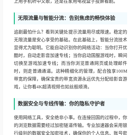
上用手机听中文歌，还是在家用电视盒子投屏看剧。
无限流量与智能分流：告别焦虑的畅快体验
追剧最怕什么？看到关键处提示流量用尽或限速。稳定的
无限流量是安心享受的基础。在此基础上，智能分流技术
显得尤为聪明。它能自动识别你的网络活动：当你打开优
酷时，自动走影音加速专线；当你启动国服游戏时，瞬间
切换至游戏加速专线；而当你浏览普通网页或处理邮件
时，则走普通通道。这种精细化的管理，配合独享100M
带宽的保障，确保宝贵的带宽资源永远优先分配给影音游
戏，让你看4K超清视频也如丝般顺滑。
数据安全与专线传输：你的隐私守护者
使用网络工具，安全绝非小事。在连接回国的过程中，你
的浏览数据需要经过加密隧道传输。专业加速器会采用银
行级别的数据安全加密技术，确保你的个人信息、账号密