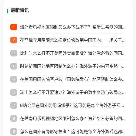
再因地区和版权限制所困扰。
最新资讯
海外看电视地区限制怎么办下载不了？留学生亲测的回国加速方案（附2026世界杯观赛技巧）
1
在菲律宾用陌陌怎么把定位修改到中国国内：一场关于归属感与连接的探索
2
比利时怎么打不开美团外卖商家版？海外党必看的回国加速全攻略
3
时刻新闻国外地区限制怎么办？海外游子的内容乡愁与破局之路
4
在美国用国务院客户端（国务院发布）地区限制怎么办？3步解决海外看国内内容难题
5
瑞士怎么打不开蒙速办？海外游子的数字乡愁与破局之路
6
B站会员在国外能用吗知乎？这可能是每个海外游子都问过的问题
7
在越南用乐视视频地区限制怎么办？海外华人必备的回国加速攻略
8
怎么在国外玩隐形守护者？这可能是每个海外游戏迷都问过的问题
9