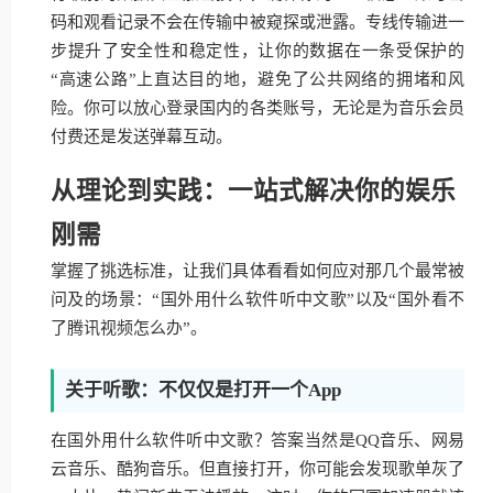
码和观看记录不会在传输中被窥探或泄露。专线传输进一
步提升了安全性和稳定性，让你的数据在一条受保护的
“高速公路”上直达目的地，避免了公共网络的拥堵和风
险。你可以放心登录国内的各类账号，无论是为音乐会员
付费还是发送弹幕互动。
从理论到实践：一站式解决你的娱乐
刚需
掌握了挑选标准，让我们具体看看如何应对那几个最常被
问及的场景：“国外用什么软件听中文歌”以及“国外看不
了腾讯视频怎么办”。
关于听歌：不仅仅是打开一个App
在国外用什么软件听中文歌？答案当然是QQ音乐、网易
云音乐、酷狗音乐。但直接打开，你可能会发现歌单灰了