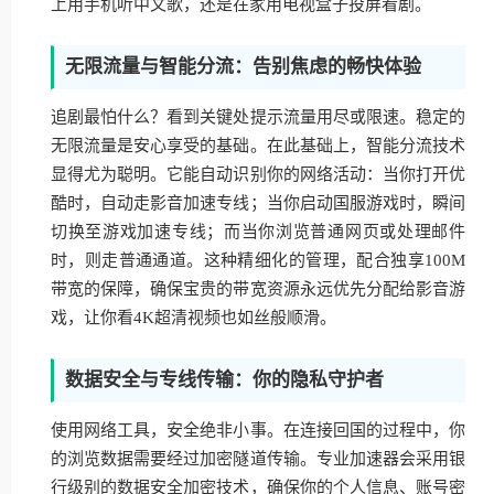
上用手机听中文歌，还是在家用电视盒子投屏看剧。
无限流量与智能分流：告别焦虑的畅快体验
追剧最怕什么？看到关键处提示流量用尽或限速。稳定的
无限流量是安心享受的基础。在此基础上，智能分流技术
显得尤为聪明。它能自动识别你的网络活动：当你打开优
酷时，自动走影音加速专线；当你启动国服游戏时，瞬间
切换至游戏加速专线；而当你浏览普通网页或处理邮件
时，则走普通通道。这种精细化的管理，配合独享100M
带宽的保障，确保宝贵的带宽资源永远优先分配给影音游
戏，让你看4K超清视频也如丝般顺滑。
数据安全与专线传输：你的隐私守护者
使用网络工具，安全绝非小事。在连接回国的过程中，你
的浏览数据需要经过加密隧道传输。专业加速器会采用银
行级别的数据安全加密技术，确保你的个人信息、账号密