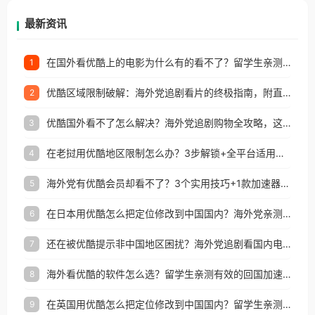
再因地区和版权限制所困扰。
最新资讯
在国外看优酷上的电影为什么有的看不了？留学生亲测有效的回国加速方案
1
优酷区域限制破解：海外党追剧看片的终极指南，附直播欧冠+1905电影网解决方案
2
优酷国外看不了怎么解决？海外党追剧购物全攻略，这招亲测有效！
3
在老挝用优酷地区限制怎么办？3步解锁+全平台适用的回国加速器指南
4
海外党有优酷会员却看不了？3个实用技巧+1款加速器解决追剧&金融APP难题
5
在日本用优酷怎么把定位修改到中国国内？海外党亲测有效的回国加速指南
6
还在被优酷提示非中国地区困扰？海外党追剧看国内电影的正确打开方式
7
海外看优酷的软件怎么选？留学生亲测有效的回国加速方案
8
在英国用优酷怎么把定位修改到中国国内？留学生亲测有效的回国加速方案
9