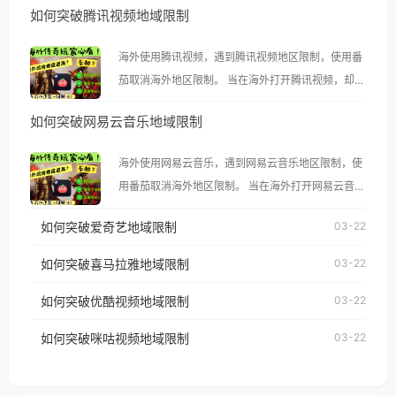
如何突破腾讯视频地域限制
海外使用腾讯视频，遇到腾讯视频地区限制，使用番
茄取消海外地区限制。 当在海外打开腾讯视频，却突
然弹出“由于版权限制，您所在的地区无法播放”的提
如何突破网易云音乐地域限制
示语。 海外用户如香港、澳门、台湾、美国、加拿
大、澳大利亚、欧洲等国家和地区时，腾讯视频也会
海外使用网易云音乐，遇到网易云音乐地区限制，使
像其他音乐平台一样，出现地区及版权限制问题，且
用番茄取消海外地区限制。 当在海外打开网易云音
仅能在中国大陆地区播放。 遇到这个问题的朋友们，
乐，却突然弹出“由于版权限制，您所在的地区无法
使用番茄回国加速器，即可解决「海外用户收听腾讯
如何突破爱奇艺地域限制
03-22
播放”的提示语。 海外用户如香港、澳门、台湾、美
视频地区版权限制」的问题，无论人在香港、澳门、
国、加拿大、澳大利亚、欧洲等国家和地区时，网易
如何突破喜马拉雅地域限制
03-22
台湾、美国、加拿大、澳大利亚、欧洲等国家和地区
云音乐也会像其他音乐平台一样，出现地区及版权限
工作、留学、定居等，都可以使用，不再因地区和版
如何突破优酷视频地域限制
03-22
制问题，且仅能在中国大陆地区播放。 遇到这个问题
权限制所困扰。
的朋友们，使用番茄回国加速器，即可解决「海外用
如何突破咪咕视频地域限制
03-22
户收听网易云音乐地区版权限制」的问题，无论人在
香港、澳门、台湾、美国、加拿大、澳大利亚、欧洲
等国家和地区工作、留学、定居等，都可以使用，不