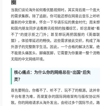
圈
当我们谈论海外如何看优酷视频时，其实背后是一个庞大
的需求集群。除了追剧，你可能还想在网易云音乐上听听
最新的中文歌单，怀念一下华语乐坛的黄金时代；周末想
和国内朋友同步追看腾讯视频的独播综艺，却总是被“看
不了”的提示拒之门外；甚至想玩两把国服的《英雄联
盟》，体验零延迟的畅快。这些需求彼此交织，构成了海
外游子的完整数字生活。因此，一个合格的解决方案，绝
不能是头痛医头、脚痛医脚，它需要为你重建一整个流畅
无阻的中文网络环境。
核心痛点：为什么你的网络总在“出国”后失
灵？
首先要明白，你看不了、听不了、玩不了的根源。这并非
平台有意为难，而是复杂的国际网络架构与版权协议所
致。你的网络请求从海外发出，会经过多个国际节点，路