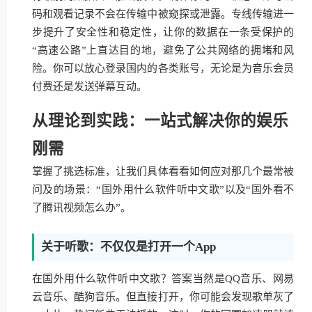
码和观看记录不会在传输中被窥探或泄露。专线传输进一
步提升了安全性和稳定性，让你的数据在一条受保护的
“高速公路”上直达目的地，避免了公共网络的拥堵和风
险。你可以放心登录国内的各类账号，无论是为音乐会员
付费还是发送弹幕互动。
从理论到实践：一站式解决你的娱乐
刚需
掌握了挑选标准，让我们具体看看如何应对那几个最常被
问及的场景：“国外用什么软件听中文歌”以及“国外看不
了腾讯视频怎么办”。
关于听歌：不仅仅是打开一个App
在国外用什么软件听中文歌？答案当然是QQ音乐、网易
云音乐、酷狗音乐。但直接打开，你可能会发现歌单灰了