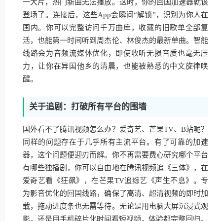
一大片，热门新曲无法播放。这时，你的回国加速器就该
登场了。连接后，这些App会瞬间“解锁”，识别为你人在
国内。你可以完整访问千万曲库，收藏的旧歌单全部复
活，也能第一时间听到周杰伦、林俊杰的最新单曲。智能
线路会为音频流媒体优化，即使收听无损音质也毫无压
力，让你在异国他乡的清晨，也能被熟悉的中文旋律唤
醒。
关于追剧：打破所有平台的围墙
国外看不了腾讯视频怎么办？爱奇艺、芒果TV、B站呢？
同样的问题存在于几乎所有主流平台。有了可靠的加速
器，这个问题便迎刃而解。你不再需要费心研究哪个平台
有哪些独播剧，你可以自由地在腾讯视频追《三体》，在
爱奇艺看《狂飙》，在芒果TV追综艺《声生不息》。专
为影音优化的回国线路，确保了高清、超清视频的即时加
载，拖动进度条也无需等待。无论是用电脑大屏沉浸式观
影，还是用手机碎片化时间看短视频，体验都完整回归。