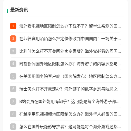
再因地区和版权限制所困扰。
最新资讯
海外看电视地区限制怎么办下载不了？留学生亲测的回国加速方案（附2026世界杯观赛技巧）
1
在菲律宾用陌陌怎么把定位修改到中国国内：一场关于归属感与连接的探索
2
比利时怎么打不开美团外卖商家版？海外党必看的回国加速全攻略
3
时刻新闻国外地区限制怎么办？海外游子的内容乡愁与破局之路
4
在美国用国务院客户端（国务院发布）地区限制怎么办？3步解决海外看国内内容难题
5
瑞士怎么打不开蒙速办？海外游子的数字乡愁与破局之路
6
B站会员在国外能用吗知乎？这可能是每个海外游子都问过的问题
7
在越南用乐视视频地区限制怎么办？海外华人必备的回国加速攻略
8
怎么在国外玩隐形守护者？这可能是每个海外游戏迷都问过的问题
9