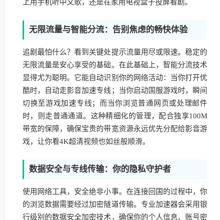
上用手机听中文歌，还是在家用电视盒子投屏看剧。
无限流量与智能分流：告别焦虑的畅快体验
追剧最怕什么？看到关键处提示流量用尽或限速。稳定的
无限流量是安心享受的基础。在此基础上，智能分流技术
显得尤为聪明。它能自动识别你的网络活动：当你打开优
酷时，自动走影音加速专线；当你启动国服游戏时，瞬间
切换至游戏加速专线；而当你浏览普通网页或处理邮件
时，则走普通通道。这种精细化的管理，配合独享100M
带宽的保障，确保宝贵的带宽资源永远优先分配给影音游
戏，让你看4K超清视频也如丝般顺滑。
数据安全与专线传输：你的隐私守护者
使用网络工具，安全绝非小事。在连接回国的过程中，你
的浏览数据需要经过加密隧道传输。专业加速器会采用银
行级别的数据安全加密技术，确保你的个人信息、账号密