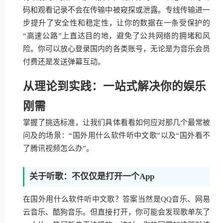
码和观看记录不会在传输中被窥探或泄露。专线传输进一
步提升了安全性和稳定性，让你的数据在一条受保护的
“高速公路”上直达目的地，避免了公共网络的拥堵和风
险。你可以放心登录国内的各类账号，无论是为音乐会员
付费还是发送弹幕互动。
从理论到实践：一站式解决你的娱乐
刚需
掌握了挑选标准，让我们具体看看如何应对那几个最常被
问及的场景：“国外用什么软件听中文歌”以及“国外看不
了腾讯视频怎么办”。
关于听歌：不仅仅是打开一个App
在国外用什么软件听中文歌？答案当然是QQ音乐、网易
云音乐、酷狗音乐。但直接打开，你可能会发现歌单灰了