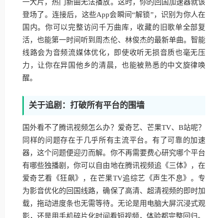
一大片，热门新曲无法播放。这时，你的回国加速器就该
登场了。连接后，这些App会瞬间“解锁”，识别为你人在
国内。你可以完整访问千万曲库，收藏的旧歌单全部复
活，也能第一时间听到周杰伦、林俊杰的最新单曲。智能
线路会为音频流媒体优化，即使收听无损音质也毫无压
力，让你在异国他乡的清晨，也能被熟悉的中文旋律唤
醒。
关于追剧：打破所有平台的围墙
国外看不了腾讯视频怎么办？爱奇艺、芒果TV、B站呢？
同样的问题存在于几乎所有主流平台。有了可靠的加速
器，这个问题便迎刃而解。你不再需要费心研究哪个平台
有哪些独播剧，你可以自由地在腾讯视频追《三体》，在
爱奇艺看《狂飙》，在芒果TV追综艺《声生不息》。专
为影音优化的回国线路，确保了高清、超清视频的即时加
载，拖动进度条也无需等待。无论是用电脑大屏沉浸式观
影，还是用手机碎片化时间看短视频，体验都完整回归。