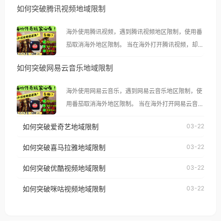
如何突破腾讯视频地域限制
海外使用腾讯视频，遇到腾讯视频地区限制，使用番
茄取消海外地区限制。 当在海外打开腾讯视频，却突
然弹出“由于版权限制，您所在的地区无法播放”的提
如何突破网易云音乐地域限制
示语。 海外用户如香港、澳门、台湾、美国、加拿
大、澳大利亚、欧洲等国家和地区时，腾讯视频也会
海外使用网易云音乐，遇到网易云音乐地区限制，使
像其他音乐平台一样，出现地区及版权限制问题，且
用番茄取消海外地区限制。 当在海外打开网易云音
仅能在中国大陆地区播放。 遇到这个问题的朋友们，
乐，却突然弹出“由于版权限制，您所在的地区无法
使用番茄回国加速器，即可解决「海外用户收听腾讯
如何突破爱奇艺地域限制
03-22
播放”的提示语。 海外用户如香港、澳门、台湾、美
视频地区版权限制」的问题，无论人在香港、澳门、
国、加拿大、澳大利亚、欧洲等国家和地区时，网易
如何突破喜马拉雅地域限制
03-22
台湾、美国、加拿大、澳大利亚、欧洲等国家和地区
云音乐也会像其他音乐平台一样，出现地区及版权限
工作、留学、定居等，都可以使用，不再因地区和版
如何突破优酷视频地域限制
03-22
制问题，且仅能在中国大陆地区播放。 遇到这个问题
权限制所困扰。
的朋友们，使用番茄回国加速器，即可解决「海外用
如何突破咪咕视频地域限制
03-22
户收听网易云音乐地区版权限制」的问题，无论人在
香港、澳门、台湾、美国、加拿大、澳大利亚、欧洲
等国家和地区工作、留学、定居等，都可以使用，不