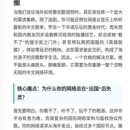
圈
当我们谈论海外如何看优酷视频时，其实背后是一个庞大
的需求集群。除了追剧，你可能还想在网易云音乐上听听
最新的中文歌单，怀念一下华语乐坛的黄金时代；周末想
和国内朋友同步追看腾讯视频的独播综艺，却总是被“看
不了”的提示拒之门外；甚至想玩两把国服的《英雄联
盟》，体验零延迟的畅快。这些需求彼此交织，构成了海
外游子的完整数字生活。因此，一个合格的解决方案，绝
不能是头痛医头、脚痛医脚，它需要为你重建一整个流畅
无阻的中文网络环境。
核心痛点：为什么你的网络总在“出国”后失
灵？
首先要明白，你看不了、听不了、玩不了的根源。这并非
平台有意为难，而是复杂的国际网络架构与版权协议所
致。你的网络请求从海外发出，会经过多个国际节点，路