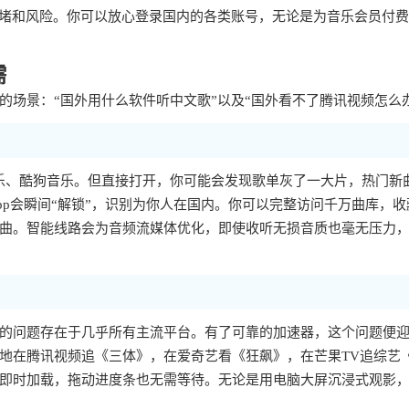
拥堵和风险。你可以放心登录国内的各类账号，无论是为音乐会员付
需
场景：“国外用什么软件听中文歌”以及“国外看不了腾讯视频怎么
乐、酷狗音乐。但直接打开，你可能会发现歌单灰了一大片，热门新
p会瞬间“解锁”，识别为你人在国内。你可以完整访问千万曲库，收
曲。智能线路会为音频流媒体优化，即使收听无损音质也毫无压力
样的问题存在于几乎所有主流平台。有了可靠的加速器，这个问题便
地在腾讯视频追《三体》，在爱奇艺看《狂飙》，在芒果TV追综艺
即时加载，拖动进度条也无需等待。无论是用电脑大屏沉浸式观影