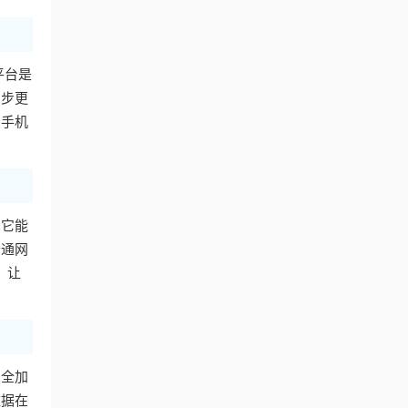
平台是
同步更
用手机
。它能
普通网
，让
安全加
数据在