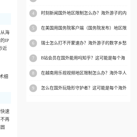
看的回国加速全攻略
洲等国家和地区工作、留
时刻新闻国外地区限制怎么办？海外游子的内
4
学、定居等，都可以使用，
容乡愁与破局之路
不再因地区和版权限制所困
在美国用国务院客户端（国务院发布）地区限
5
扰。
求从海
制怎么办？3步解决海外看国内内容难题
IP
瑞士怎么打不开蒙速办？海外游子的数字乡愁
6
抄近
与破局之路
B站会员在国外能用吗知乎？这可能是每个海
7
外游子都问过的问题
在越南用乐视视频地区限制怎么办？海外华人
8
术细
必备的回国加速攻略
怎么在国外玩隐形守护者？这可能是每个海外
9
游戏迷都问过的问题
近快速
你不再
冲圆