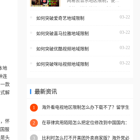
网易云音乐地区限制，使用
海外用户如香港、澳门、台
番茄取消海外地区限制。 当
湾、美国、加拿大、澳大利
在海外打开网易云音乐，却
03-22
如何突破爱奇艺地域限制
亚、欧洲等国家和地区时，
突然弹出“由于版权限制，您
腾讯视频也会像其他音乐平
03-22
所在的地区无法播放”的提示
如何突破喜马拉雅地域限制
台一样，出现地区及版权限
语。 海外用户如香港、澳
制问题，且仅能在中国大陆
03-22
如何突破优酷视频地域限制
门、台湾、美国、加拿大、
地区播放。 遇到这个问题的
澳大利亚、欧洲等国家和地
朋友们，使用番茄回国加速
03-22
如何突破咪咕视频地域限制
区时，网易云音乐也会像其
本地
器，即可解决「海外用户收
他音乐平台一样，出现地区
种连
听腾讯视频地区版权限制」
及版权限制问题，且仅能在
助一款
的问题，无论人在香港、澳
中国大陆地区播放。 遇到这
最新资讯
站式解
门、台湾、美国、加拿大、
个问题的朋友们，使用番茄
澳大利亚、欧洲等国家和地
回国加速器，即可解决「海
海外看电视地区限制怎么办下载不了？留学生
1
区工作、留学、定居等，都
亲测的回国加速方案（附2026世界杯观赛技
外用户收听网易云音乐地区
可以使用，不再因地区和版
巧）
单，怀
版权限制」的问题，无论人
在菲律宾用陌陌怎么把定位修改到中国国内：
2
权限制所困扰。
一场关于归属感与连接的探索
把国服
在香港、澳门、台湾、美
能是头
比利时怎么打不开美团外卖商家版？海外党必
3
国、加拿大、澳大利亚、欧