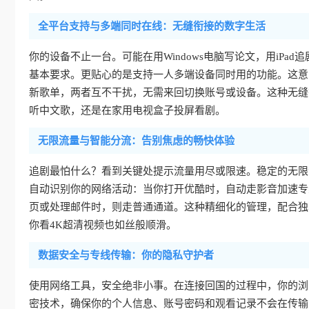
全平台支持与多端同时在线：无缝衔接的数字生活
你的设备不止一台。可能在用Windows电脑写论文，用iPad追剧
基本要求。更贴心的是支持一人多端设备同时用的功能。这意
新歌单，两者互不干扰，无需来回切换账号或设备。这种无缝
听中文歌，还是在家用电视盒子投屏看剧。
无限流量与智能分流：告别焦虑的畅快体验
追剧最怕什么？看到关键处提示流量用尽或限速。稳定的无限
自动识别你的网络活动：当你打开优酷时，自动走影音加速专
页或处理邮件时，则走普通通道。这种精细化的管理，配合独
你看4K超清视频也如丝般顺滑。
数据安全与专线传输：你的隐私守护者
使用网络工具，安全绝非小事。在连接回国的过程中，你的浏
密技术，确保你的个人信息、账号密码和观看记录不会在传输