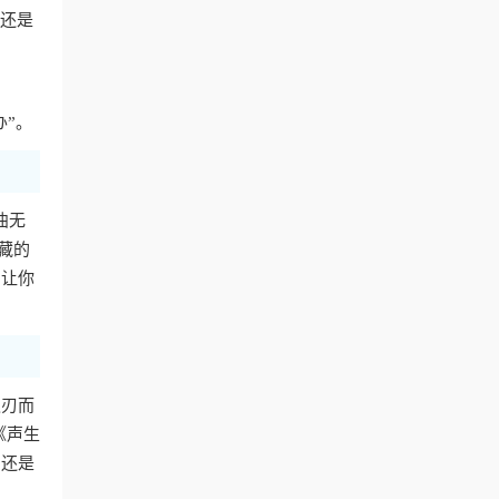
费还是
办”。
曲无
藏的
，让你
迎刃而
《声生
，还是