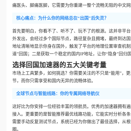
痛医头、脚痛医脚，它需要为你重建一整个流畅无阻的中文网
核心痛点：为什么你的网络总在“出国”后失灵？
首先要明白，你看不了、听不了、玩不了的根源。这并非平台
外发出，会经过多个国际节点，路径复杂且拥堵，最终到达国
地址清晰地显示你身在国外，触发了平台的地理位置审查机制
道”回国；二是获取一个稳定的国内IP地址，让你“隐身”回归
选择回国加速器的五大关键考量
市场上工具繁多，如何挑选？你需要关注的不只是“能用”，更是
节，而你只需享受和国内无异的流畅体验。
全球节点与智能线路：你的专属网络导航仪
这好比为你安排一位经验丰富的领航员。优秀的加速器拥有遍
接入。更重要的是智能推荐最优线路功能，它能实时分析各条
需要手动反复测试节点，系统已经为你做出了最佳选择，从根
圈。