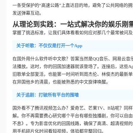
一条受保护的“高速公路”上直达目的地，避免了公共网络的
发送弹幕互动。
从理论到实践：一站式解决你的娱乐刚
掌握了挑选标准，让我们具体看看如何应对那几个最常被问及的
关于听歌：不仅仅是打开一个App
在国外用什么软件听中文歌？答案当然是QQ音乐、网易云音
法播放。这时，你的回国加速器就该登场了。连接后，这些Ap
旧歌单全部复活，也能第一时间听到周杰伦、林俊杰的最新单
在异国他乡的清晨，也能被熟悉的中文旋律唤醒。
关于追剧：打破所有平台的围墙
国外看不了腾讯视频怎么办？爱奇艺、芒果TV、B站呢？同
解。你不再需要费心研究哪个平台有哪些独播剧，你可以自由
不息》。专为影音优化的回国线路，确保了高清、超清视频的
用手机碎片化时间看短视频，体验都完整回归。