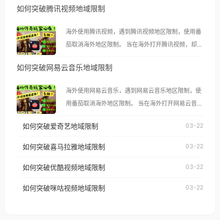
如何突破腾讯视频地域限制
海外使用腾讯视频，遇到腾讯视频地区限制，使用番
茄取消海外地区限制。 当在海外打开腾讯视频，却突
然弹出“由于版权限制，您所在的地区无法播放”的提
如何突破网易云音乐地域限制
示语。 海外用户如香港、澳门、台湾、美国、加拿
大、澳大利亚、欧洲等国家和地区时，腾讯视频也会
海外使用网易云音乐，遇到网易云音乐地区限制，使
像其他音乐平台一样，出现地区及版权限制问题，且
用番茄取消海外地区限制。 当在海外打开网易云音
仅能在中国大陆地区播放。 遇到这个问题的朋友们，
乐，却突然弹出“由于版权限制，您所在的地区无法
使用番茄回国加速器，即可解决「海外用户收听腾讯
如何突破爱奇艺地域限制
03-22
播放”的提示语。 海外用户如香港、澳门、台湾、美
视频地区版权限制」的问题，无论人在香港、澳门、
国、加拿大、澳大利亚、欧洲等国家和地区时，网易
如何突破喜马拉雅地域限制
03-22
台湾、美国、加拿大、澳大利亚、欧洲等国家和地区
云音乐也会像其他音乐平台一样，出现地区及版权限
工作、留学、定居等，都可以使用，不再因地区和版
如何突破优酷视频地域限制
03-22
制问题，且仅能在中国大陆地区播放。 遇到这个问题
权限制所困扰。
的朋友们，使用番茄回国加速器，即可解决「海外用
如何突破咪咕视频地域限制
03-22
户收听网易云音乐地区版权限制」的问题，无论人在
香港、澳门、台湾、美国、加拿大、澳大利亚、欧洲
等国家和地区工作、留学、定居等，都可以使用，不