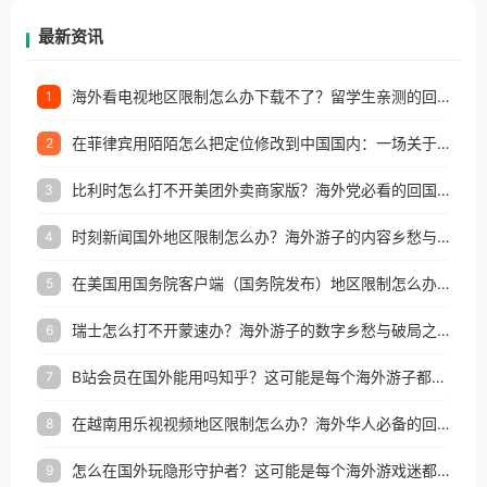
再因地区和版权限制所困扰。
最新资讯
海外看电视地区限制怎么办下载不了？留学生亲测的回国加速方案（附2026世界杯观赛技巧）
1
在菲律宾用陌陌怎么把定位修改到中国国内：一场关于归属感与连接的探索
2
比利时怎么打不开美团外卖商家版？海外党必看的回国加速全攻略
3
时刻新闻国外地区限制怎么办？海外游子的内容乡愁与破局之路
4
在美国用国务院客户端（国务院发布）地区限制怎么办？3步解决海外看国内内容难题
5
瑞士怎么打不开蒙速办？海外游子的数字乡愁与破局之路
6
B站会员在国外能用吗知乎？这可能是每个海外游子都问过的问题
7
在越南用乐视视频地区限制怎么办？海外华人必备的回国加速攻略
8
怎么在国外玩隐形守护者？这可能是每个海外游戏迷都问过的问题
9