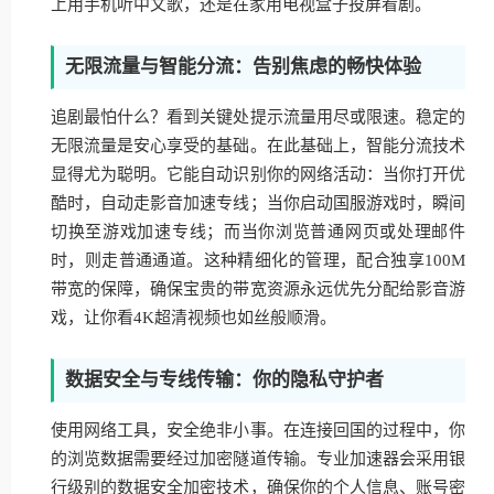
上用手机听中文歌，还是在家用电视盒子投屏看剧。
无限流量与智能分流：告别焦虑的畅快体验
追剧最怕什么？看到关键处提示流量用尽或限速。稳定的
无限流量是安心享受的基础。在此基础上，智能分流技术
显得尤为聪明。它能自动识别你的网络活动：当你打开优
酷时，自动走影音加速专线；当你启动国服游戏时，瞬间
切换至游戏加速专线；而当你浏览普通网页或处理邮件
时，则走普通通道。这种精细化的管理，配合独享100M
带宽的保障，确保宝贵的带宽资源永远优先分配给影音游
戏，让你看4K超清视频也如丝般顺滑。
数据安全与专线传输：你的隐私守护者
使用网络工具，安全绝非小事。在连接回国的过程中，你
的浏览数据需要经过加密隧道传输。专业加速器会采用银
行级别的数据安全加密技术，确保你的个人信息、账号密