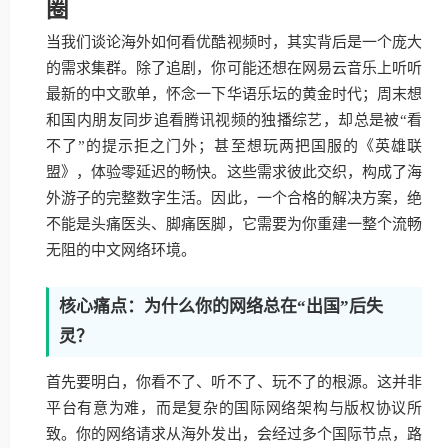
圈
当我们谈论海外如何看优酷视频时，其实背后是一个庞大
的需求集群。除了追剧，你可能还想在网易云音乐上听听
最新的中文歌单，怀念一下华语乐坛的黄金时代；周末想
和国内朋友同步追看腾讯视频的独播综艺，却总是被“看
不了”的提示拒之门外；甚至想玩两把国服的《英雄联
盟》，体验零延迟的畅快。这些需求彼此交织，构成了海
外游子的完整数字生活。因此，一个合格的解决方案，绝
不能是头痛医头、脚痛医脚，它需要为你重建一整个流畅
无阻的中文网络环境。
核心痛点：为什么你的网络总在“出国”后失
灵？
首先要明白，你看不了、听不了、玩不了的根源。这并非
平台有意为难，而是复杂的国际网络架构与版权协议所
致。你的网络请求从海外发出，会经过多个国际节点，路