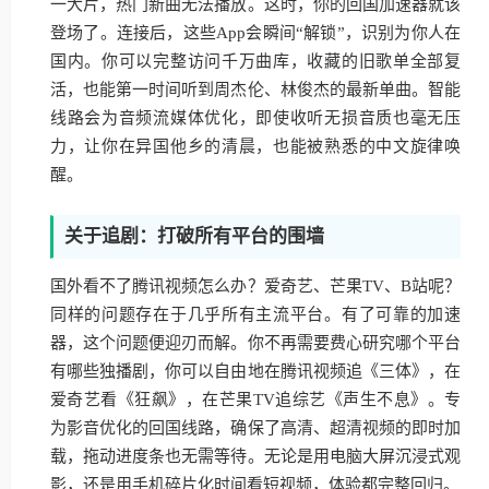
一大片，热门新曲无法播放。这时，你的回国加速器就该
登场了。连接后，这些App会瞬间“解锁”，识别为你人在
国内。你可以完整访问千万曲库，收藏的旧歌单全部复
活，也能第一时间听到周杰伦、林俊杰的最新单曲。智能
线路会为音频流媒体优化，即使收听无损音质也毫无压
力，让你在异国他乡的清晨，也能被熟悉的中文旋律唤
醒。
关于追剧：打破所有平台的围墙
国外看不了腾讯视频怎么办？爱奇艺、芒果TV、B站呢？
同样的问题存在于几乎所有主流平台。有了可靠的加速
器，这个问题便迎刃而解。你不再需要费心研究哪个平台
有哪些独播剧，你可以自由地在腾讯视频追《三体》，在
爱奇艺看《狂飙》，在芒果TV追综艺《声生不息》。专
为影音优化的回国线路，确保了高清、超清视频的即时加
载，拖动进度条也无需等待。无论是用电脑大屏沉浸式观
影，还是用手机碎片化时间看短视频，体验都完整回归。