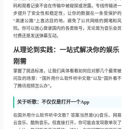
码和观看记录不会在传输中被窥探或泄露。专线传输进一
步提升了安全性和稳定性，让你的数据在一条受保护的
“高速公路”上直达目的地，避免了公共网络的拥堵和风
险。你可以放心登录国内的各类账号，无论是为音乐会员
付费还是发送弹幕互动。
从理论到实践：一站式解决你的娱乐
刚需
掌握了挑选标准，让我们具体看看如何应对那几个最常被
问及的场景：“国外用什么软件听中文歌”以及“国外看不
了腾讯视频怎么办”。
关于听歌：不仅仅是打开一个App
在国外用什么软件听中文歌？答案当然是QQ音乐、网易
云音乐、酷狗音乐。但直接打开，你可能会发现歌单灰了