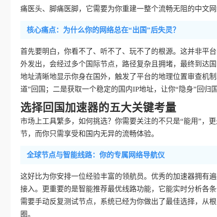
痛医头、脚痛医脚，它需要为你重建一整个流畅无阻的中文网
核心痛点：为什么你的网络总在“出国”后失灵？
首先要明白，你看不了、听不了、玩不了的根源。这并非平台
外发出，会经过多个国际节点，路径复杂且拥堵，最终到达国
地址清晰地显示你身在国外，触发了平台的地理位置审查机制
道”回国；二是获取一个稳定的国内IP地址，让你“隐身”回归
选择回国加速器的五大关键考量
市场上工具繁多，如何挑选？你需要关注的不只是“能用”，更是
节，而你只需享受和国内无异的流畅体验。
全球节点与智能线路：你的专属网络导航仪
这好比为你安排一位经验丰富的领航员。优秀的加速器拥有遍
接入。更重要的是智能推荐最优线路功能，它能实时分析各条
需要手动反复测试节点，系统已经为你做出了最佳选择，从根
圈。