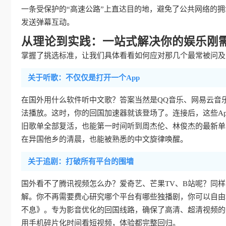
一条受保护的“高速公路”上直达目的地，避免了公共网络的
发送弹幕互动。
从理论到实践：一站式解决你的娱乐刚
掌握了挑选标准，让我们具体看看如何应对那几个最常被问及的
关于听歌：不仅仅是打开一个App
在国外用什么软件听中文歌？答案当然是QQ音乐、网易云音
法播放。这时，你的回国加速器就该登场了。连接后，这些Ap
旧歌单全部复活，也能第一时间听到周杰伦、林俊杰的最新单
在异国他乡的清晨，也能被熟悉的中文旋律唤醒。
关于追剧：打破所有平台的围墙
国外看不了腾讯视频怎么办？爱奇艺、芒果TV、B站呢？同
解。你不再需要费心研究哪个平台有哪些独播剧，你可以自由
不息》。专为影音优化的回国线路，确保了高清、超清视频的
用手机碎片化时间看短视频，体验都完整回归。