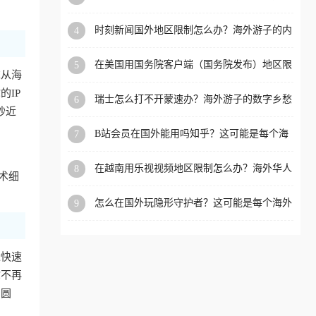
看的回国加速全攻略
洲等国家和地区工作、留
时刻新闻国外地区限制怎么办？海外游子的内
4
学、定居等，都可以使用，
容乡愁与破局之路
不再因地区和版权限制所困
在美国用国务院客户端（国务院发布）地区限
5
扰。
求从海
制怎么办？3步解决海外看国内内容难题
IP
瑞士怎么打不开蒙速办？海外游子的数字乡愁
6
抄近
与破局之路
B站会员在国外能用吗知乎？这可能是每个海
7
外游子都问过的问题
在越南用乐视视频地区限制怎么办？海外华人
8
术细
必备的回国加速攻略
怎么在国外玩隐形守护者？这可能是每个海外
9
游戏迷都问过的问题
近快速
你不再
冲圆