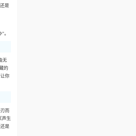
费还是
办”。
曲无
藏的
，让你
迎刃而
《声生
，还是