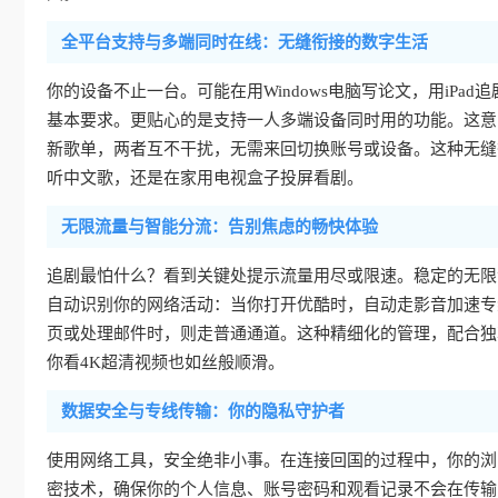
全平台支持与多端同时在线：无缝衔接的数字生活
你的设备不止一台。可能在用Windows电脑写论文，用iPad追剧
基本要求。更贴心的是支持一人多端设备同时用的功能。这意
新歌单，两者互不干扰，无需来回切换账号或设备。这种无缝
听中文歌，还是在家用电视盒子投屏看剧。
无限流量与智能分流：告别焦虑的畅快体验
追剧最怕什么？看到关键处提示流量用尽或限速。稳定的无限
自动识别你的网络活动：当你打开优酷时，自动走影音加速专
页或处理邮件时，则走普通通道。这种精细化的管理，配合独
你看4K超清视频也如丝般顺滑。
数据安全与专线传输：你的隐私守护者
使用网络工具，安全绝非小事。在连接回国的过程中，你的浏
密技术，确保你的个人信息、账号密码和观看记录不会在传输