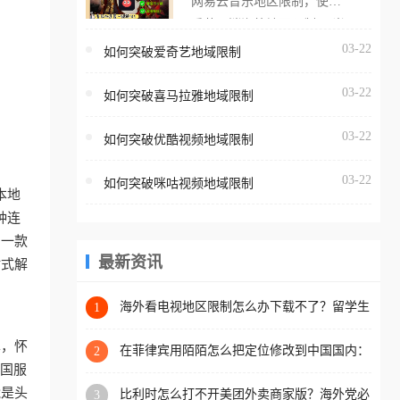
网易云音乐地区限制，使用
海外用户如香港、澳门、台
番茄取消海外地区限制。 当
湾、美国、加拿大、澳大利
在海外打开网易云音乐，却
03-22
如何突破爱奇艺地域限制
亚、欧洲等国家和地区时，
突然弹出“由于版权限制，您
腾讯视频也会像其他音乐平
03-22
所在的地区无法播放”的提示
如何突破喜马拉雅地域限制
台一样，出现地区及版权限
语。 海外用户如香港、澳
制问题，且仅能在中国大陆
03-22
如何突破优酷视频地域限制
门、台湾、美国、加拿大、
地区播放。 遇到这个问题的
澳大利亚、欧洲等国家和地
朋友们，使用番茄回国加速
03-22
如何突破咪咕视频地域限制
区时，网易云音乐也会像其
本地
器，即可解决「海外用户收
他音乐平台一样，出现地区
种连
听腾讯视频地区版权限制」
及版权限制问题，且仅能在
助一款
的问题，无论人在香港、澳
中国大陆地区播放。 遇到这
最新资讯
站式解
门、台湾、美国、加拿大、
个问题的朋友们，使用番茄
澳大利亚、欧洲等国家和地
回国加速器，即可解决「海
海外看电视地区限制怎么办下载不了？留学生
1
区工作、留学、定居等，都
亲测的回国加速方案（附2026世界杯观赛技
外用户收听网易云音乐地区
可以使用，不再因地区和版
巧）
单，怀
版权限制」的问题，无论人
在菲律宾用陌陌怎么把定位修改到中国国内：
2
权限制所困扰。
一场关于归属感与连接的探索
把国服
在香港、澳门、台湾、美
能是头
比利时怎么打不开美团外卖商家版？海外党必
3
国、加拿大、澳大利亚、欧