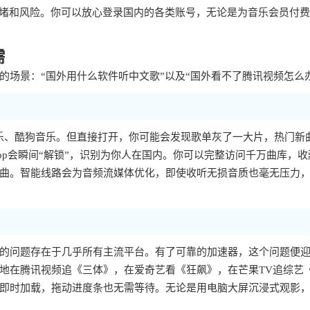
拥堵和风险。你可以放心登录国内的各类账号，无论是为音乐会员付
需
场景：“国外用什么软件听中文歌”以及“国外看不了腾讯视频怎么
乐、酷狗音乐。但直接打开，你可能会发现歌单灰了一大片，热门新
p会瞬间“解锁”，识别为你人在国内。你可以完整访问千万曲库，收
曲。智能线路会为音频流媒体优化，即使收听无损音质也毫无压力
样的问题存在于几乎所有主流平台。有了可靠的加速器，这个问题便
地在腾讯视频追《三体》，在爱奇艺看《狂飙》，在芒果TV追综艺
即时加载，拖动进度条也无需等待。无论是用电脑大屏沉浸式观影