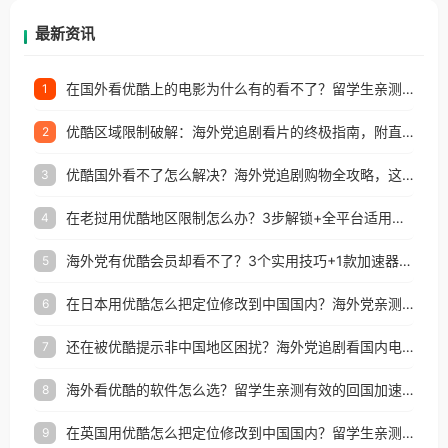
再因地区和版权限制所困扰。
最新资讯
在国外看优酷上的电影为什么有的看不了？留学生亲测有效的回国加速方案
1
优酷区域限制破解：海外党追剧看片的终极指南，附直播欧冠+1905电影网解决方案
2
优酷国外看不了怎么解决？海外党追剧购物全攻略，这招亲测有效！
3
在老挝用优酷地区限制怎么办？3步解锁+全平台适用的回国加速器指南
4
海外党有优酷会员却看不了？3个实用技巧+1款加速器解决追剧&金融APP难题
5
在日本用优酷怎么把定位修改到中国国内？海外党亲测有效的回国加速指南
6
还在被优酷提示非中国地区困扰？海外党追剧看国内电影的正确打开方式
7
海外看优酷的软件怎么选？留学生亲测有效的回国加速方案
8
在英国用优酷怎么把定位修改到中国国内？留学生亲测有效的回国加速方案
9