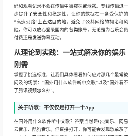
码和观看记录不会在传输中被窥探或泄露。专线传输进一
步提升了安全性和稳定性，让你的数据在一条受保护的
“高速公路”上直达目的地，避免了公共网络的拥堵和风
险。你可以放心登录国内的各类账号，无论是为音乐会员
付费还是发送弹幕互动。
从理论到实践：一站式解决你的娱乐
刚需
掌握了挑选标准，让我们具体看看如何应对那几个最常被
问及的场景：“国外用什么软件听中文歌”以及“国外看不
了腾讯视频怎么办”。
关于听歌：不仅仅是打开一个App
在国外用什么软件听中文歌？答案当然是QQ音乐、网易
云音乐、酷狗音乐。但直接打开，你可能会发现歌单灰了