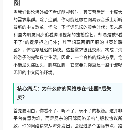
圈
当我们谈论海外如何看优酷视频时，其实背后是一个庞大
的需求集群。除了追剧，你可能还想在网易云音乐上听听
最新的中文歌单，怀念一下华语乐坛的黄金时代；周末想
和国内朋友同步追看腾讯视频的独播综艺，却总是被“看
不了”的提示拒之门外；甚至想玩两把国服的《英雄联
盟》，体验零延迟的畅快。这些需求彼此交织，构成了海
外游子的完整数字生活。因此，一个合格的解决方案，绝
不能是头痛医头、脚痛医脚，它需要为你重建一整个流畅
无阻的中文网络环境。
核心痛点：为什么你的网络总在“出国”后失
灵？
首先要明白，你看不了、听不了、玩不了的根源。这并非
平台有意为难，而是复杂的国际网络架构与版权协议所
致。你的网络请求从海外发出，会经过多个国际节点，路