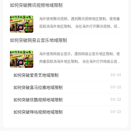
如何突破腾讯视频地域限制
海外使用腾讯视频，遇到腾讯视频地区限制，使用番
茄取消海外地区限制。 当在海外打开腾讯视频，却突
然弹出“由于版权限制，您所在的地区无法播放”的提
如何突破网易云音乐地域限制
示语。 海外用户如香港、澳门、台湾、美国、加拿
大、澳大利亚、欧洲等国家和地区时，腾讯视频也会
海外使用网易云音乐，遇到网易云音乐地区限制，使
像其他音乐平台一样，出现地区及版权限制问题，且
用番茄取消海外地区限制。 当在海外打开网易云音
仅能在中国大陆地区播放。 遇到这个问题的朋友们，
乐，却突然弹出“由于版权限制，您所在的地区无法
使用番茄回国加速器，即可解决「海外用户收听腾讯
如何突破爱奇艺地域限制
03-22
播放”的提示语。 海外用户如香港、澳门、台湾、美
视频地区版权限制」的问题，无论人在香港、澳门、
国、加拿大、澳大利亚、欧洲等国家和地区时，网易
如何突破喜马拉雅地域限制
03-22
台湾、美国、加拿大、澳大利亚、欧洲等国家和地区
云音乐也会像其他音乐平台一样，出现地区及版权限
工作、留学、定居等，都可以使用，不再因地区和版
如何突破优酷视频地域限制
03-22
制问题，且仅能在中国大陆地区播放。 遇到这个问题
权限制所困扰。
的朋友们，使用番茄回国加速器，即可解决「海外用
如何突破咪咕视频地域限制
03-22
户收听网易云音乐地区版权限制」的问题，无论人在
香港、澳门、台湾、美国、加拿大、澳大利亚、欧洲
等国家和地区工作、留学、定居等，都可以使用，不