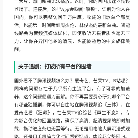
一大片，热门新曲无法播放。这时，你的回国加速器就该
登场了。连接后，这些App会瞬间“解锁”，识别为你人在
国内。你可以完整访问千万曲库，收藏的旧歌单全部复
活，也能第一时间听到周杰伦、林俊杰的最新单曲。智能
线路会为音频流媒体优化，即使收听无损音质也毫无压
力，让你在异国他乡的清晨，也能被熟悉的中文旋律唤
醒。
关于追剧：打破所有平台的围墙
国外看不了腾讯视频怎么办？爱奇艺、芒果TV、B站呢？
同样的问题存在于几乎所有主流平台。有了可靠的加速
器，这个问题便迎刃而解。你不再需要费心研究哪个平台
有哪些独播剧，你可以自由地在腾讯视频追《三体》，在
爱奇艺看《狂飙》，在芒果TV追综艺《声生不息》。专
为影音优化的回国线路，确保了高清、超清视频的即时加
载，拖动进度条也无需等待。无论是用电脑大屏沉浸式观
影，还是用手机碎片化时间看短视频，体验都完整回归。