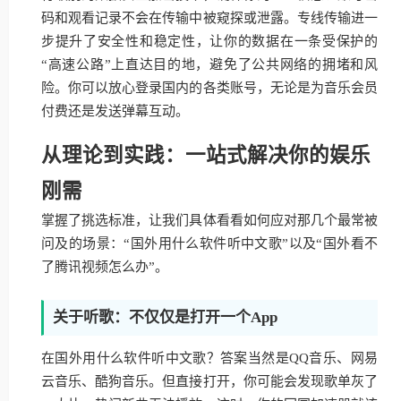
码和观看记录不会在传输中被窥探或泄露。专线传输进一
步提升了安全性和稳定性，让你的数据在一条受保护的
“高速公路”上直达目的地，避免了公共网络的拥堵和风
险。你可以放心登录国内的各类账号，无论是为音乐会员
付费还是发送弹幕互动。
从理论到实践：一站式解决你的娱乐
刚需
掌握了挑选标准，让我们具体看看如何应对那几个最常被
问及的场景：“国外用什么软件听中文歌”以及“国外看不
了腾讯视频怎么办”。
关于听歌：不仅仅是打开一个App
在国外用什么软件听中文歌？答案当然是QQ音乐、网易
云音乐、酷狗音乐。但直接打开，你可能会发现歌单灰了