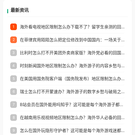
再因地区和版权限制所困扰。
最新资讯
海外看电视地区限制怎么办下载不了？留学生亲测的回国加速方案（附2026世界杯观赛技巧）
1
在菲律宾用陌陌怎么把定位修改到中国国内：一场关于归属感与连接的探索
2
比利时怎么打不开美团外卖商家版？海外党必看的回国加速全攻略
3
时刻新闻国外地区限制怎么办？海外游子的内容乡愁与破局之路
4
在美国用国务院客户端（国务院发布）地区限制怎么办？3步解决海外看国内内容难题
5
瑞士怎么打不开蒙速办？海外游子的数字乡愁与破局之路
6
B站会员在国外能用吗知乎？这可能是每个海外游子都问过的问题
7
在越南用乐视视频地区限制怎么办？海外华人必备的回国加速攻略
8
怎么在国外玩隐形守护者？这可能是每个海外游戏迷都问过的问题
9