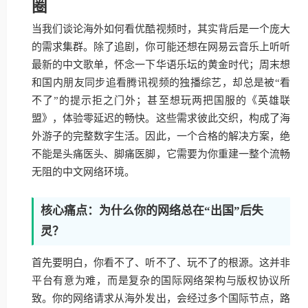
圈
当我们谈论海外如何看优酷视频时，其实背后是一个庞大
的需求集群。除了追剧，你可能还想在网易云音乐上听听
最新的中文歌单，怀念一下华语乐坛的黄金时代；周末想
和国内朋友同步追看腾讯视频的独播综艺，却总是被“看
不了”的提示拒之门外；甚至想玩两把国服的《英雄联
盟》，体验零延迟的畅快。这些需求彼此交织，构成了海
外游子的完整数字生活。因此，一个合格的解决方案，绝
不能是头痛医头、脚痛医脚，它需要为你重建一整个流畅
无阻的中文网络环境。
核心痛点：为什么你的网络总在“出国”后失
灵？
首先要明白，你看不了、听不了、玩不了的根源。这并非
平台有意为难，而是复杂的国际网络架构与版权协议所
致。你的网络请求从海外发出，会经过多个国际节点，路