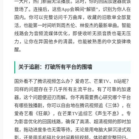
一大片，热门新曲无法播放。这时，你的回国加速器就该
登场了。连接后，这些App会瞬间“解锁”，识别为你人在
国内。你可以完整访问千万曲库，收藏的旧歌单全部复
活，也能第一时间听到周杰伦、林俊杰的最新单曲。智能
线路会为音频流媒体优化，即使收听无损音质也毫无压
力，让你在异国他乡的清晨，也能被熟悉的中文旋律唤
醒。
关于追剧：打破所有平台的围墙
国外看不了腾讯视频怎么办？爱奇艺、芒果TV、B站呢？
同样的问题存在于几乎所有主流平台。有了可靠的加速
器，这个问题便迎刃而解。你不再需要费心研究哪个平台
有哪些独播剧，你可以自由地在腾讯视频追《三体》，在
爱奇艺看《狂飙》，在芒果TV追综艺《声生不息》。专
为影音优化的回国线路，确保了高清、超清视频的即时加
载，拖动进度条也无需等待。无论是用电脑大屏沉浸式观
影，还是用手机碎片化时间看短视频，体验都完整回归。