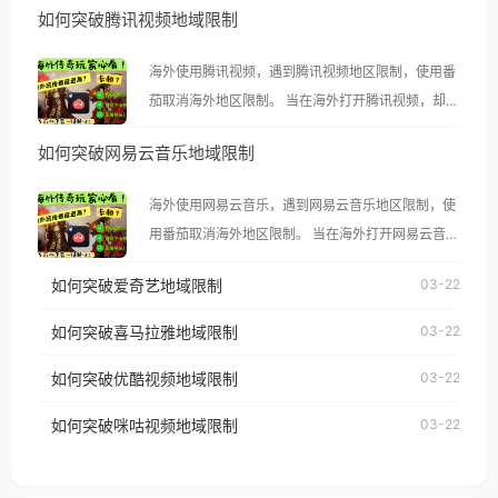
如何突破腾讯视频地域限制
海外使用腾讯视频，遇到腾讯视频地区限制，使用番
茄取消海外地区限制。 当在海外打开腾讯视频，却突
然弹出“由于版权限制，您所在的地区无法播放”的提
如何突破网易云音乐地域限制
示语。 海外用户如香港、澳门、台湾、美国、加拿
大、澳大利亚、欧洲等国家和地区时，腾讯视频也会
海外使用网易云音乐，遇到网易云音乐地区限制，使
像其他音乐平台一样，出现地区及版权限制问题，且
用番茄取消海外地区限制。 当在海外打开网易云音
仅能在中国大陆地区播放。 遇到这个问题的朋友们，
乐，却突然弹出“由于版权限制，您所在的地区无法
使用番茄回国加速器，即可解决「海外用户收听腾讯
如何突破爱奇艺地域限制
03-22
播放”的提示语。 海外用户如香港、澳门、台湾、美
视频地区版权限制」的问题，无论人在香港、澳门、
国、加拿大、澳大利亚、欧洲等国家和地区时，网易
如何突破喜马拉雅地域限制
03-22
台湾、美国、加拿大、澳大利亚、欧洲等国家和地区
云音乐也会像其他音乐平台一样，出现地区及版权限
工作、留学、定居等，都可以使用，不再因地区和版
如何突破优酷视频地域限制
03-22
制问题，且仅能在中国大陆地区播放。 遇到这个问题
权限制所困扰。
的朋友们，使用番茄回国加速器，即可解决「海外用
如何突破咪咕视频地域限制
03-22
户收听网易云音乐地区版权限制」的问题，无论人在
香港、澳门、台湾、美国、加拿大、澳大利亚、欧洲
等国家和地区工作、留学、定居等，都可以使用，不