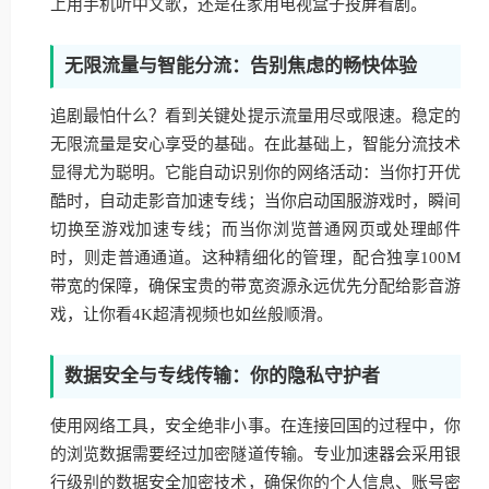
上用手机听中文歌，还是在家用电视盒子投屏看剧。
无限流量与智能分流：告别焦虑的畅快体验
追剧最怕什么？看到关键处提示流量用尽或限速。稳定的
无限流量是安心享受的基础。在此基础上，智能分流技术
显得尤为聪明。它能自动识别你的网络活动：当你打开优
酷时，自动走影音加速专线；当你启动国服游戏时，瞬间
切换至游戏加速专线；而当你浏览普通网页或处理邮件
时，则走普通通道。这种精细化的管理，配合独享100M
带宽的保障，确保宝贵的带宽资源永远优先分配给影音游
戏，让你看4K超清视频也如丝般顺滑。
数据安全与专线传输：你的隐私守护者
使用网络工具，安全绝非小事。在连接回国的过程中，你
的浏览数据需要经过加密隧道传输。专业加速器会采用银
行级别的数据安全加密技术，确保你的个人信息、账号密