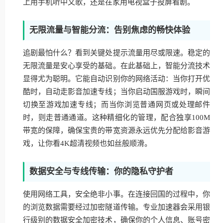
上用手机听中文歌，还是在家用电视盒子投屏看剧。
无限流量与智能分流：告别焦虑的畅快体验
追剧最怕什么？看到关键处提示流量用尽或限速。稳定的
无限流量是安心享受的基础。在此基础上，智能分流技术
显得尤为聪明。它能自动识别你的网络活动：当你打开优
酷时，自动走影音加速专线；当你启动国服游戏时，瞬间
切换至游戏加速专线；而当你浏览普通网页或处理邮件
时，则走普通通道。这种精细化的管理，配合独享100M
带宽的保障，确保宝贵的带宽资源永远优先分配给影音游
戏，让你看4K超清视频也如丝般顺滑。
数据安全与专线传输：你的隐私守护者
使用网络工具，安全绝非小事。在连接回国的过程中，你
的浏览数据需要经过加密隧道传输。专业加速器会采用银
行级别的数据安全加密技术，确保你的个人信息、账号密