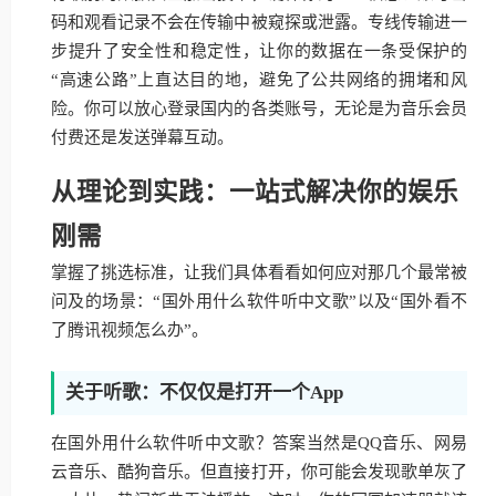
码和观看记录不会在传输中被窥探或泄露。专线传输进一
步提升了安全性和稳定性，让你的数据在一条受保护的
“高速公路”上直达目的地，避免了公共网络的拥堵和风
险。你可以放心登录国内的各类账号，无论是为音乐会员
付费还是发送弹幕互动。
从理论到实践：一站式解决你的娱乐
刚需
掌握了挑选标准，让我们具体看看如何应对那几个最常被
问及的场景：“国外用什么软件听中文歌”以及“国外看不
了腾讯视频怎么办”。
关于听歌：不仅仅是打开一个App
在国外用什么软件听中文歌？答案当然是QQ音乐、网易
云音乐、酷狗音乐。但直接打开，你可能会发现歌单灰了