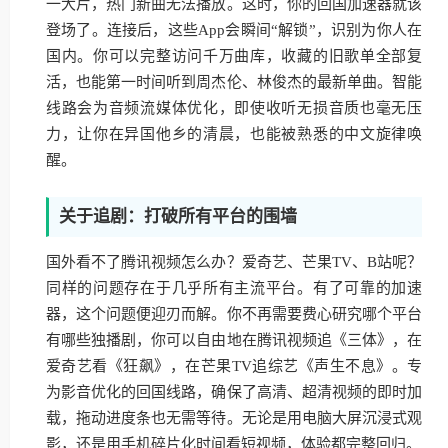
一大片，热门新曲无法播放。这时，你的回国加速器就该
登场了。连接后，这些App会瞬间“解锁”，识别为你人在
国内。你可以完整访问千万曲库，收藏的旧歌单全部复
活，也能第一时间听到周杰伦、林俊杰的最新单曲。智能
线路会为音频流媒体优化，即使收听无损音质也毫无压
力，让你在异国他乡的清晨，也能被熟悉的中文旋律唤
醒。
关于追剧：打破所有平台的围墙
国外看不了腾讯视频怎么办？爱奇艺、芒果TV、B站呢？
同样的问题存在于几乎所有主流平台。有了可靠的加速
器，这个问题便迎刃而解。你不再需要费心研究哪个平台
有哪些独播剧，你可以自由地在腾讯视频追《三体》，在
爱奇艺看《狂飙》，在芒果TV追综艺《声生不息》。专
为影音优化的回国线路，确保了高清、超清视频的即时加
载，拖动进度条也无需等待。无论是用电脑大屏沉浸式观
影，还是用手机碎片化时间看短视频，体验都完整回归。