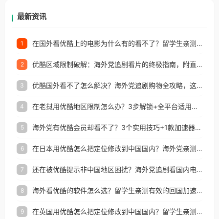
再因地区和版权限制所困扰。
最新资讯
在国外看优酷上的电影为什么有的看不了？留学生亲测有效的回国加速方案
1
优酷区域限制破解：海外党追剧看片的终极指南，附直播欧冠+1905电影网解决方案
2
优酷国外看不了怎么解决？海外党追剧购物全攻略，这招亲测有效！
3
在老挝用优酷地区限制怎么办？3步解锁+全平台适用的回国加速器指南
4
海外党有优酷会员却看不了？3个实用技巧+1款加速器解决追剧&金融APP难题
5
在日本用优酷怎么把定位修改到中国国内？海外党亲测有效的回国加速指南
6
还在被优酷提示非中国地区困扰？海外党追剧看国内电影的正确打开方式
7
海外看优酷的软件怎么选？留学生亲测有效的回国加速方案
8
在英国用优酷怎么把定位修改到中国国内？留学生亲测有效的回国加速方案
9