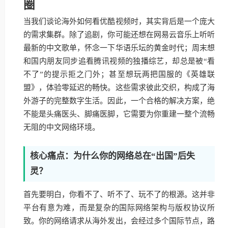
圈
当我们谈论海外如何看优酷视频时，其实背后是一个庞大
的需求集群。除了追剧，你可能还想在网易云音乐上听听
最新的中文歌单，怀念一下华语乐坛的黄金时代；周末想
和国内朋友同步追看腾讯视频的独播综艺，却总是被“看
不了”的提示拒之门外；甚至想玩两把国服的《英雄联
盟》，体验零延迟的畅快。这些需求彼此交织，构成了海
外游子的完整数字生活。因此，一个合格的解决方案，绝
不能是头痛医头、脚痛医脚，它需要为你重建一整个流畅
无阻的中文网络环境。
核心痛点：为什么你的网络总在“出国”后失
灵？
首先要明白，你看不了、听不了、玩不了的根源。这并非
平台有意为难，而是复杂的国际网络架构与版权协议所
致。你的网络请求从海外发出，会经过多个国际节点，路