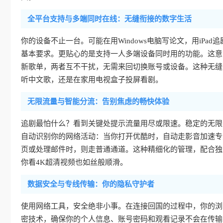
全平台支持与多端同时在线：无缝衔接的数字生活
你的设备不止一台。可能在用Windows电脑写论文，用iPad追剧
基本要求。更贴心的是支持一人多端设备同时用的功能。这意
新歌单，两者互不干扰，无需来回切换账号或设备。这种无缝
听中文歌，还是在家用电视盒子投屏看剧。
无限流量与智能分流：告别焦虑的畅快体验
追剧最怕什么？看到关键处提示流量用尽或限速。稳定的无限
自动识别你的网络活动：当你打开优酷时，自动走影音加速专
页或处理邮件时，则走普通通道。这种精细化的管理，配合独
你看4K超清视频也如丝般顺滑。
数据安全与专线传输：你的隐私守护者
使用网络工具，安全绝非小事。在连接回国的过程中，你的浏
密技术，确保你的个人信息、账号密码和观看记录不会在传输