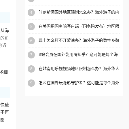
看的回国加速全攻略
洲等国家和地区工作、留
时刻新闻国外地区限制怎么办？海外游子的内
4
学、定居等，都可以使用，
容乡愁与破局之路
不再因地区和版权限制所困
在美国用国务院客户端（国务院发布）地区限
5
扰。
求从海
制怎么办？3步解决海外看国内内容难题
IP
瑞士怎么打不开蒙速办？海外游子的数字乡愁
6
抄近
与破局之路
B站会员在国外能用吗知乎？这可能是每个海
7
外游子都问过的问题
在越南用乐视视频地区限制怎么办？海外华人
8
术细
必备的回国加速攻略
怎么在国外玩隐形守护者？这可能是每个海外
9
游戏迷都问过的问题
近快速
你不再
冲圆