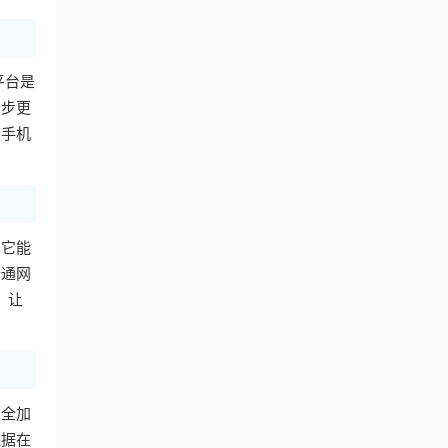
平台是
同步更
用手机
。它能
普通网
，让
安全加
数据在