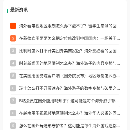
再因地区和版权限制所困扰。
最新资讯
海外看电视地区限制怎么办下载不了？留学生亲测的回国加速方案（附2026世界杯观赛技巧）
1
在菲律宾用陌陌怎么把定位修改到中国国内：一场关于归属感与连接的探索
2
比利时怎么打不开美团外卖商家版？海外党必看的回国加速全攻略
3
时刻新闻国外地区限制怎么办？海外游子的内容乡愁与破局之路
4
在美国用国务院客户端（国务院发布）地区限制怎么办？3步解决海外看国内内容难题
5
瑞士怎么打不开蒙速办？海外游子的数字乡愁与破局之路
6
B站会员在国外能用吗知乎？这可能是每个海外游子都问过的问题
7
在越南用乐视视频地区限制怎么办？海外华人必备的回国加速攻略
8
怎么在国外玩隐形守护者？这可能是每个海外游戏迷都问过的问题
9