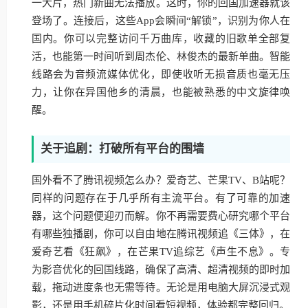
一大片，热门新曲无法播放。这时，你的回国加速器就该
登场了。连接后，这些App会瞬间“解锁”，识别为你人在
国内。你可以完整访问千万曲库，收藏的旧歌单全部复
活，也能第一时间听到周杰伦、林俊杰的最新单曲。智能
线路会为音频流媒体优化，即使收听无损音质也毫无压
力，让你在异国他乡的清晨，也能被熟悉的中文旋律唤
醒。
关于追剧：打破所有平台的围墙
国外看不了腾讯视频怎么办？爱奇艺、芒果TV、B站呢？
同样的问题存在于几乎所有主流平台。有了可靠的加速
器，这个问题便迎刃而解。你不再需要费心研究哪个平台
有哪些独播剧，你可以自由地在腾讯视频追《三体》，在
爱奇艺看《狂飙》，在芒果TV追综艺《声生不息》。专
为影音优化的回国线路，确保了高清、超清视频的即时加
载，拖动进度条也无需等待。无论是用电脑大屏沉浸式观
影，还是用手机碎片化时间看短视频，体验都完整回归。