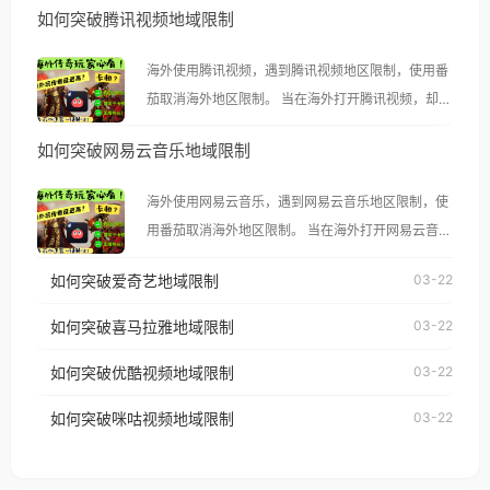
如何突破腾讯视频地域限制
海外使用腾讯视频，遇到腾讯视频地区限制，使用番
茄取消海外地区限制。 当在海外打开腾讯视频，却突
然弹出“由于版权限制，您所在的地区无法播放”的提
如何突破网易云音乐地域限制
示语。 海外用户如香港、澳门、台湾、美国、加拿
大、澳大利亚、欧洲等国家和地区时，腾讯视频也会
海外使用网易云音乐，遇到网易云音乐地区限制，使
像其他音乐平台一样，出现地区及版权限制问题，且
用番茄取消海外地区限制。 当在海外打开网易云音
仅能在中国大陆地区播放。 遇到这个问题的朋友们，
乐，却突然弹出“由于版权限制，您所在的地区无法
使用番茄回国加速器，即可解决「海外用户收听腾讯
如何突破爱奇艺地域限制
03-22
播放”的提示语。 海外用户如香港、澳门、台湾、美
视频地区版权限制」的问题，无论人在香港、澳门、
国、加拿大、澳大利亚、欧洲等国家和地区时，网易
如何突破喜马拉雅地域限制
03-22
台湾、美国、加拿大、澳大利亚、欧洲等国家和地区
云音乐也会像其他音乐平台一样，出现地区及版权限
工作、留学、定居等，都可以使用，不再因地区和版
如何突破优酷视频地域限制
03-22
制问题，且仅能在中国大陆地区播放。 遇到这个问题
权限制所困扰。
的朋友们，使用番茄回国加速器，即可解决「海外用
如何突破咪咕视频地域限制
03-22
户收听网易云音乐地区版权限制」的问题，无论人在
香港、澳门、台湾、美国、加拿大、澳大利亚、欧洲
等国家和地区工作、留学、定居等，都可以使用，不