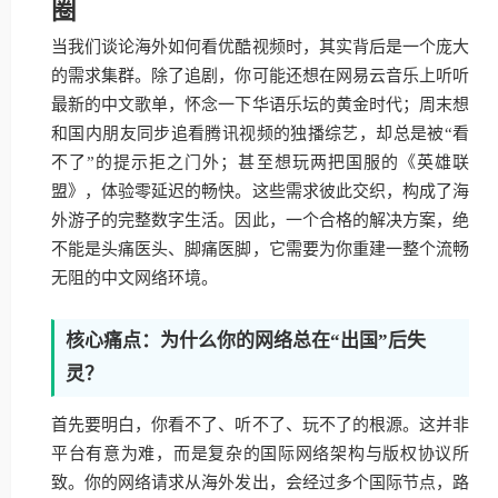
圈
当我们谈论海外如何看优酷视频时，其实背后是一个庞大
的需求集群。除了追剧，你可能还想在网易云音乐上听听
最新的中文歌单，怀念一下华语乐坛的黄金时代；周末想
和国内朋友同步追看腾讯视频的独播综艺，却总是被“看
不了”的提示拒之门外；甚至想玩两把国服的《英雄联
盟》，体验零延迟的畅快。这些需求彼此交织，构成了海
外游子的完整数字生活。因此，一个合格的解决方案，绝
不能是头痛医头、脚痛医脚，它需要为你重建一整个流畅
无阻的中文网络环境。
核心痛点：为什么你的网络总在“出国”后失
灵？
首先要明白，你看不了、听不了、玩不了的根源。这并非
平台有意为难，而是复杂的国际网络架构与版权协议所
致。你的网络请求从海外发出，会经过多个国际节点，路