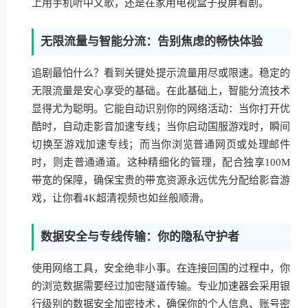
上用手机听中文歌，还是在家用电视盒子投屏看剧。
无限流量与智能分流：告别焦虑的畅快体验
追剧最怕什么？看到关键处提示流量用尽或限速。稳定的
无限流量是安心享受的基础。在此基础上，智能分流技术
显得尤为聪明。它能自动识别你的网络活动：当你打开优
酷时，自动走影音加速专线；当你启动国服游戏时，瞬间
切换至游戏加速专线；而当你浏览普通网页或处理邮件
时，则走普通通道。这种精细化的管理，配合独享100M
带宽的保障，确保宝贵的带宽资源永远优先分配给影音游
戏，让你看4K超清视频也如丝般顺滑。
数据安全与专线传输：你的隐私守护者
使用网络工具，安全绝非小事。在连接回国的过程中，你
的浏览数据需要经过加密隧道传输。专业加速器会采用银
行级别的数据安全加密技术，确保你的个人信息、账号密