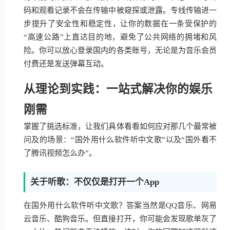
码和观看记录不会在传输中被窥探或泄露。专线传输进一
步提升了安全性和稳定性，让你的数据在一条受保护的
“高速公路”上直达目的地，避免了公共网络的拥堵和风
险。你可以放心登录国内的各类账号，无论是为音乐会员
付费还是发送弹幕互动。
从理论到实践：一站式解决你的娱乐
刚需
掌握了挑选标准，让我们具体看看如何应对那几个最常被
问及的场景：“国外用什么软件听中文歌”以及“国外看不
了腾讯视频怎么办”。
关于听歌：不仅仅是打开一个App
在国外用什么软件听中文歌？答案当然是QQ音乐、网易
云音乐、酷狗音乐。但直接打开，你可能会发现歌单灰了