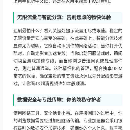
上用手机听中文歌，还是在家用电视盒子投屏看剧。
无限流量与智能分流：告别焦虑的畅快体验
追剧最怕什么？看到关键处提示流量用尽或限速。稳定的
无限流量是安心享受的基础。在此基础上，智能分流技术
显得尤为聪明。它能自动识别你的网络活动：当你打开优
酷时，自动走影音加速专线；当你启动国服游戏时，瞬间
切换至游戏加速专线；而当你浏览普通网页或处理邮件
时，则走普通通道。这种精细化的管理，配合独享100M
带宽的保障，确保宝贵的带宽资源永远优先分配给影音游
戏，让你看4K超清视频也如丝般顺滑。
数据安全与专线传输：你的隐私守护者
使用网络工具，安全绝非小事。在连接回国的过程中，你
的浏览数据需要经过加密隧道传输。专业加速器会采用银
行级别的数据安全加密技术，确保你的个人信息、账号密