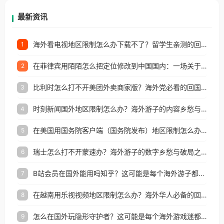
再因地区和版权限制所困扰。
最新资讯
海外看电视地区限制怎么办下载不了？留学生亲测的回国加速方案（附2026世界杯观赛技巧）
1
在菲律宾用陌陌怎么把定位修改到中国国内：一场关于归属感与连接的探索
2
比利时怎么打不开美团外卖商家版？海外党必看的回国加速全攻略
3
时刻新闻国外地区限制怎么办？海外游子的内容乡愁与破局之路
4
在美国用国务院客户端（国务院发布）地区限制怎么办？3步解决海外看国内内容难题
5
瑞士怎么打不开蒙速办？海外游子的数字乡愁与破局之路
6
B站会员在国外能用吗知乎？这可能是每个海外游子都问过的问题
7
在越南用乐视视频地区限制怎么办？海外华人必备的回国加速攻略
8
怎么在国外玩隐形守护者？这可能是每个海外游戏迷都问过的问题
9