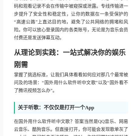
码和观看记录不会在传输中被窥探或泄露。专线传输进一
步提升了安全性和稳定性，让你的数据在一条受保护的
“高速公路”上直达目的地，避免了公共网络的拥堵和风
险。你可以放心登录国内的各类账号，无论是为音乐会员
付费还是发送弹幕互动。
从理论到实践：一站式解决你的娱乐
刚需
掌握了挑选标准，让我们具体看看如何应对那几个最常被
问及的场景：“国外用什么软件听中文歌”以及“国外看不
了腾讯视频怎么办”。
关于听歌：不仅仅是打开一个App
在国外用什么软件听中文歌？答案当然是QQ音乐、网易
云音乐、酷狗音乐。但直接打开，你可能会发现歌单灰了