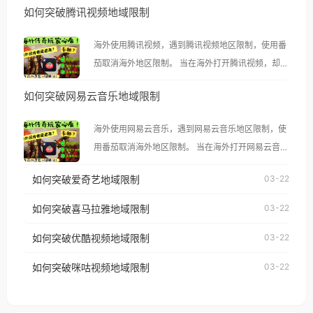
如何突破腾讯视频地域限制
海外使用腾讯视频，遇到腾讯视频地区限制，使用番
茄取消海外地区限制。 当在海外打开腾讯视频，却突
然弹出“由于版权限制，您所在的地区无法播放”的提
如何突破网易云音乐地域限制
示语。 海外用户如香港、澳门、台湾、美国、加拿
大、澳大利亚、欧洲等国家和地区时，腾讯视频也会
海外使用网易云音乐，遇到网易云音乐地区限制，使
像其他音乐平台一样，出现地区及版权限制问题，且
用番茄取消海外地区限制。 当在海外打开网易云音
仅能在中国大陆地区播放。 遇到这个问题的朋友们，
乐，却突然弹出“由于版权限制，您所在的地区无法
使用番茄回国加速器，即可解决「海外用户收听腾讯
如何突破爱奇艺地域限制
03-22
播放”的提示语。 海外用户如香港、澳门、台湾、美
视频地区版权限制」的问题，无论人在香港、澳门、
国、加拿大、澳大利亚、欧洲等国家和地区时，网易
如何突破喜马拉雅地域限制
03-22
台湾、美国、加拿大、澳大利亚、欧洲等国家和地区
云音乐也会像其他音乐平台一样，出现地区及版权限
工作、留学、定居等，都可以使用，不再因地区和版
如何突破优酷视频地域限制
03-22
制问题，且仅能在中国大陆地区播放。 遇到这个问题
权限制所困扰。
的朋友们，使用番茄回国加速器，即可解决「海外用
如何突破咪咕视频地域限制
03-22
户收听网易云音乐地区版权限制」的问题，无论人在
香港、澳门、台湾、美国、加拿大、澳大利亚、欧洲
等国家和地区工作、留学、定居等，都可以使用，不