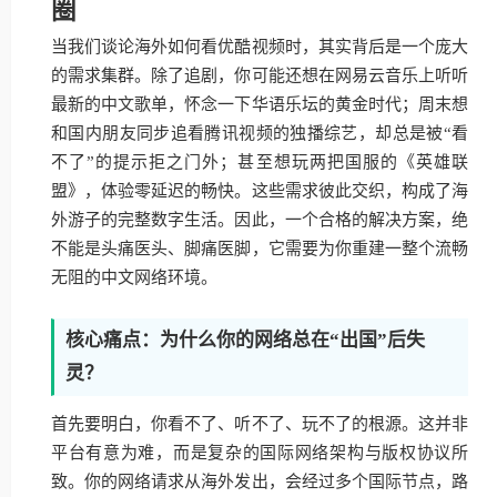
圈
当我们谈论海外如何看优酷视频时，其实背后是一个庞大
的需求集群。除了追剧，你可能还想在网易云音乐上听听
最新的中文歌单，怀念一下华语乐坛的黄金时代；周末想
和国内朋友同步追看腾讯视频的独播综艺，却总是被“看
不了”的提示拒之门外；甚至想玩两把国服的《英雄联
盟》，体验零延迟的畅快。这些需求彼此交织，构成了海
外游子的完整数字生活。因此，一个合格的解决方案，绝
不能是头痛医头、脚痛医脚，它需要为你重建一整个流畅
无阻的中文网络环境。
核心痛点：为什么你的网络总在“出国”后失
灵？
首先要明白，你看不了、听不了、玩不了的根源。这并非
平台有意为难，而是复杂的国际网络架构与版权协议所
致。你的网络请求从海外发出，会经过多个国际节点，路