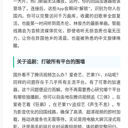
一大片，热门新曲无法播放。这时，你的回国加速器就该
登场了。连接后，这些App会瞬间“解锁”，识别为你人在
国内。你可以完整访问千万曲库，收藏的旧歌单全部复
活，也能第一时间听到周杰伦、林俊杰的最新单曲。智能
线路会为音频流媒体优化，即使收听无损音质也毫无压
力，让你在异国他乡的清晨，也能被熟悉的中文旋律唤
醒。
关于追剧：打破所有平台的围墙
国外看不了腾讯视频怎么办？爱奇艺、芒果TV、B站呢？
同样的问题存在于几乎所有主流平台。有了可靠的加速
器，这个问题便迎刃而解。你不再需要费心研究哪个平台
有哪些独播剧，你可以自由地在腾讯视频追《三体》，在
爱奇艺看《狂飙》，在芒果TV追综艺《声生不息》。专
为影音优化的回国线路，确保了高清、超清视频的即时加
载，拖动进度条也无需等待。无论是用电脑大屏沉浸式观
影，还是用手机碎片化时间看短视频，体验都完整回归。