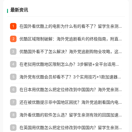
再因地区和版权限制所困扰。
最新资讯
在国外看优酷上的电影为什么有的看不了？留学生亲测有效的回国加速方案
1
优酷区域限制破解：海外党追剧看片的终极指南，附直播欧冠+1905电影网解决方案
2
优酷国外看不了怎么解决？海外党追剧购物全攻略，这招亲测有效！
3
在老挝用优酷地区限制怎么办？3步解锁+全平台适用的回国加速器指南
4
海外党有优酷会员却看不了？3个实用技巧+1款加速器解决追剧&金融APP难题
5
在日本用优酷怎么把定位修改到中国国内？海外党亲测有效的回国加速指南
6
还在被优酷提示非中国地区困扰？海外党追剧看国内电影的正确打开方式
7
海外看优酷的软件怎么选？留学生亲测有效的回国加速方案
8
在英国用优酷怎么把定位修改到中国国内？留学生亲测有效的回国加速方案
9