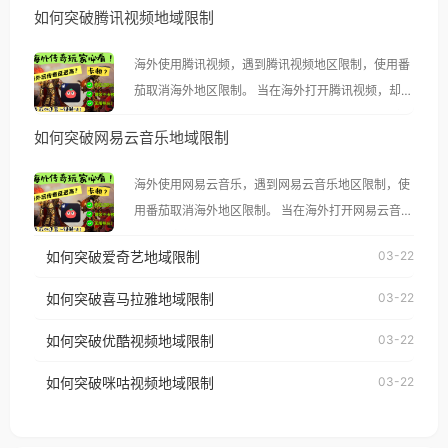
如何突破腾讯视频地域限制
海外使用腾讯视频，遇到腾讯视频地区限制，使用番
茄取消海外地区限制。 当在海外打开腾讯视频，却突
然弹出“由于版权限制，您所在的地区无法播放”的提
如何突破网易云音乐地域限制
示语。 海外用户如香港、澳门、台湾、美国、加拿
大、澳大利亚、欧洲等国家和地区时，腾讯视频也会
海外使用网易云音乐，遇到网易云音乐地区限制，使
像其他音乐平台一样，出现地区及版权限制问题，且
用番茄取消海外地区限制。 当在海外打开网易云音
仅能在中国大陆地区播放。 遇到这个问题的朋友们，
乐，却突然弹出“由于版权限制，您所在的地区无法
使用番茄回国加速器，即可解决「海外用户收听腾讯
如何突破爱奇艺地域限制
03-22
播放”的提示语。 海外用户如香港、澳门、台湾、美
视频地区版权限制」的问题，无论人在香港、澳门、
国、加拿大、澳大利亚、欧洲等国家和地区时，网易
如何突破喜马拉雅地域限制
03-22
台湾、美国、加拿大、澳大利亚、欧洲等国家和地区
云音乐也会像其他音乐平台一样，出现地区及版权限
工作、留学、定居等，都可以使用，不再因地区和版
如何突破优酷视频地域限制
03-22
制问题，且仅能在中国大陆地区播放。 遇到这个问题
权限制所困扰。
的朋友们，使用番茄回国加速器，即可解决「海外用
如何突破咪咕视频地域限制
03-22
户收听网易云音乐地区版权限制」的问题，无论人在
香港、澳门、台湾、美国、加拿大、澳大利亚、欧洲
等国家和地区工作、留学、定居等，都可以使用，不