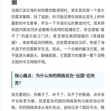
圈
当我们谈论海外如何看优酷视频时，其实背后是一个庞大
的需求集群。除了追剧，你可能还想在网易云音乐上听听
最新的中文歌单，怀念一下华语乐坛的黄金时代；周末想
和国内朋友同步追看腾讯视频的独播综艺，却总是被“看
不了”的提示拒之门外；甚至想玩两把国服的《英雄联
盟》，体验零延迟的畅快。这些需求彼此交织，构成了海
外游子的完整数字生活。因此，一个合格的解决方案，绝
不能是头痛医头、脚痛医脚，它需要为你重建一整个流畅
无阻的中文网络环境。
核心痛点：为什么你的网络总在“出国”后失
灵？
首先要明白，你看不了、听不了、玩不了的根源。这并非
平台有意为难，而是复杂的国际网络架构与版权协议所
致。你的网络请求从海外发出，会经过多个国际节点，路