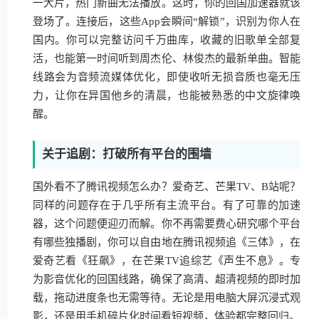
一大片，热门新曲无法播放。这时，你的回国加速器就该
登场了。连接后，这些App会瞬间“解锁”，识别为你人在
国内。你可以完整访问千万曲库，收藏的旧歌单全部复
活，也能第一时间听到周杰伦、林俊杰的最新单曲。智能
线路会为音频流媒体优化，即使收听无损音质也毫无压
力，让你在异国他乡的清晨，也能被熟悉的中文旋律唤
醒。
关于追剧：打破所有平台的围墙
国外看不了腾讯视频怎么办？爱奇艺、芒果TV、B站呢？
同样的问题存在于几乎所有主流平台。有了可靠的加速
器，这个问题便迎刃而解。你不再需要费心研究哪个平台
有哪些独播剧，你可以自由地在腾讯视频追《三体》，在
爱奇艺看《狂飙》，在芒果TV追综艺《声生不息》。专
为影音优化的回国线路，确保了高清、超清视频的即时加
载，拖动进度条也无需等待。无论是用电脑大屏沉浸式观
影，还是用手机碎片化时间看短视频，体验都完整回归。