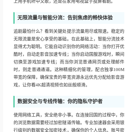
上用手机听中文歌，还是在家用电视盒子投屏看剧。
无限流量与智能分流：告别焦虑的畅快体验
追剧最怕什么？看到关键处提示流量用尽或限速。稳定的
无限流量是安心享受的基础。在此基础上，智能分流技术
显得尤为聪明。它能自动识别你的网络活动：当你打开优
酷时，自动走影音加速专线；当你启动国服游戏时，瞬间
切换至游戏加速专线；而当你浏览普通网页或处理邮件
时，则走普通通道。这种精细化的管理，配合独享100M
带宽的保障，确保宝贵的带宽资源永远优先分配给影音游
戏，让你看4K超清视频也如丝般顺滑。
数据安全与专线传输：你的隐私守护者
使用网络工具，安全绝非小事。在连接回国的过程中，你
的浏览数据需要经过加密隧道传输。专业加速器会采用银
行级别的数据安全加密技术，确保你的个人信息、账号密