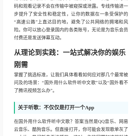
码和观看记录不会在传输中被窥探或泄露。专线传输进一
步提升了安全性和稳定性，让你的数据在一条受保护的
“高速公路”上直达目的地，避免了公共网络的拥堵和风
险。你可以放心登录国内的各类账号，无论是为音乐会员
付费还是发送弹幕互动。
从理论到实践：一站式解决你的娱乐
刚需
掌握了挑选标准，让我们具体看看如何应对那几个最常被
问及的场景：“国外用什么软件听中文歌”以及“国外看不
了腾讯视频怎么办”。
关于听歌：不仅仅是打开一个App
在国外用什么软件听中文歌？答案当然是QQ音乐、网易
云音乐、酷狗音乐。但直接打开，你可能会发现歌单灰了