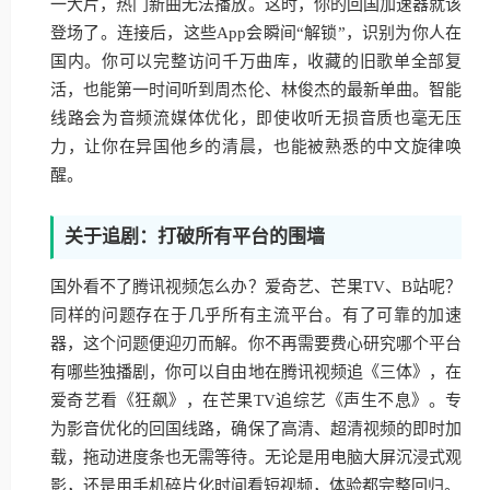
一大片，热门新曲无法播放。这时，你的回国加速器就该
登场了。连接后，这些App会瞬间“解锁”，识别为你人在
国内。你可以完整访问千万曲库，收藏的旧歌单全部复
活，也能第一时间听到周杰伦、林俊杰的最新单曲。智能
线路会为音频流媒体优化，即使收听无损音质也毫无压
力，让你在异国他乡的清晨，也能被熟悉的中文旋律唤
醒。
关于追剧：打破所有平台的围墙
国外看不了腾讯视频怎么办？爱奇艺、芒果TV、B站呢？
同样的问题存在于几乎所有主流平台。有了可靠的加速
器，这个问题便迎刃而解。你不再需要费心研究哪个平台
有哪些独播剧，你可以自由地在腾讯视频追《三体》，在
爱奇艺看《狂飙》，在芒果TV追综艺《声生不息》。专
为影音优化的回国线路，确保了高清、超清视频的即时加
载，拖动进度条也无需等待。无论是用电脑大屏沉浸式观
影，还是用手机碎片化时间看短视频，体验都完整回归。