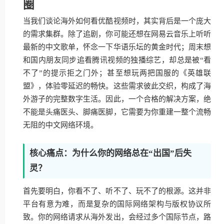
圈
当我们谈论海外如何看优酷视频时，其实背后是一个庞大
的需求集群。除了追剧，你可能还想在网易云音乐上听听
最新的中文歌单，怀念一下华语乐坛的黄金时代；周末想
和国内朋友同步追看腾讯视频的独播综艺，却总是被“看
不了”的提示拒之门外；甚至想玩两把国服的《英雄联
盟》，体验零延迟的畅快。这些需求彼此交织，构成了海
外游子的完整数字生活。因此，一个合格的解决方案，绝
不能是头痛医头、脚痛医脚，它需要为你重建一整个流畅
无阻的中文网络环境。
核心痛点：为什么你的网络总在“出国”后失
灵？
首先要明白，你看不了、听不了、玩不了的根源。这并非
平台有意为难，而是复杂的国际网络架构与版权协议所
致。你的网络请求从海外发出，会经过多个国际节点，路