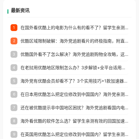
再因地区和版权限制所困扰。
最新资讯
在国外看优酷上的电影为什么有的看不了？留学生亲测有效的回国加速方案
1
优酷区域限制破解：海外党追剧看片的终极指南，附直播欧冠+1905电影网解决方案
2
优酷国外看不了怎么解决？海外党追剧购物全攻略，这招亲测有效！
3
在老挝用优酷地区限制怎么办？3步解锁+全平台适用的回国加速器指南
4
海外党有优酷会员却看不了？3个实用技巧+1款加速器解决追剧&金融APP难题
5
在日本用优酷怎么把定位修改到中国国内？海外党亲测有效的回国加速指南
6
还在被优酷提示非中国地区困扰？海外党追剧看国内电影的正确打开方式
7
海外看优酷的软件怎么选？留学生亲测有效的回国加速方案
8
在英国用优酷怎么把定位修改到中国国内？留学生亲测有效的回国加速方案
9