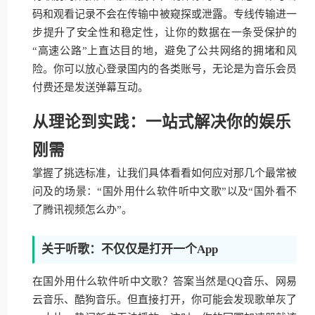
码和观看记录不会在传输中被窥探或泄露。专线传输进一
步提升了安全性和稳定性，让你的数据在一条受保护的
“高速公路”上直达目的地，避免了公共网络的拥堵和风
险。你可以放心登录国内的各类账号，无论是为音乐会员
付费还是发送弹幕互动。
从理论到实践：一站式解决你的娱乐
刚需
掌握了挑选标准，让我们具体看看如何应对那几个最常被
问及的场景：“国外用什么软件听中文歌”以及“国外看不
了腾讯视频怎么办”。
关于听歌：不仅仅是打开一个App
在国外用什么软件听中文歌？答案当然是QQ音乐、网易
云音乐、酷狗音乐。但直接打开，你可能会发现歌单灰了