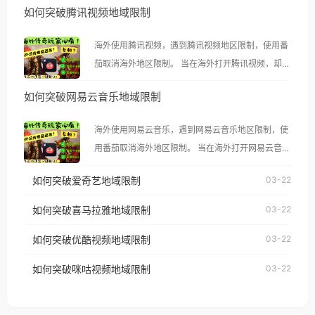
如何突破腾讯视频地域限制
海外使用腾讯视频，遇到腾讯视频地区限制，使用番
茄取消海外地区限制。 当在海外打开腾讯视频，却突
然弹出“由于版权限制，您所在的地区无法播放”的提
如何突破网易云音乐地域限制
示语。 海外用户如香港、澳门、台湾、美国、加拿
大、澳大利亚、欧洲等国家和地区时，腾讯视频也会
海外使用网易云音乐，遇到网易云音乐地区限制，使
像其他音乐平台一样，出现地区及版权限制问题，且
用番茄取消海外地区限制。 当在海外打开网易云音
仅能在中国大陆地区播放。 遇到这个问题的朋友们，
乐，却突然弹出“由于版权限制，您所在的地区无法
使用番茄回国加速器，即可解决「海外用户收听腾讯
如何突破爱奇艺地域限制
03-22
播放”的提示语。 海外用户如香港、澳门、台湾、美
视频地区版权限制」的问题，无论人在香港、澳门、
国、加拿大、澳大利亚、欧洲等国家和地区时，网易
如何突破喜马拉雅地域限制
03-22
台湾、美国、加拿大、澳大利亚、欧洲等国家和地区
云音乐也会像其他音乐平台一样，出现地区及版权限
工作、留学、定居等，都可以使用，不再因地区和版
如何突破优酷视频地域限制
03-22
制问题，且仅能在中国大陆地区播放。 遇到这个问题
权限制所困扰。
的朋友们，使用番茄回国加速器，即可解决「海外用
如何突破咪咕视频地域限制
03-22
户收听网易云音乐地区版权限制」的问题，无论人在
香港、澳门、台湾、美国、加拿大、澳大利亚、欧洲
等国家和地区工作、留学、定居等，都可以使用，不