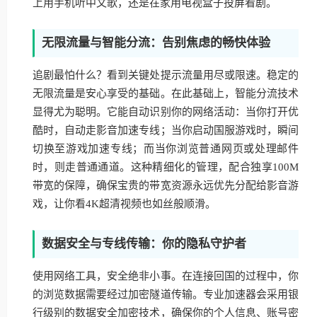
上用手机听中文歌，还是在家用电视盒子投屏看剧。
无限流量与智能分流：告别焦虑的畅快体验
追剧最怕什么？看到关键处提示流量用尽或限速。稳定的
无限流量是安心享受的基础。在此基础上，智能分流技术
显得尤为聪明。它能自动识别你的网络活动：当你打开优
酷时，自动走影音加速专线；当你启动国服游戏时，瞬间
切换至游戏加速专线；而当你浏览普通网页或处理邮件
时，则走普通通道。这种精细化的管理，配合独享100M
带宽的保障，确保宝贵的带宽资源永远优先分配给影音游
戏，让你看4K超清视频也如丝般顺滑。
数据安全与专线传输：你的隐私守护者
使用网络工具，安全绝非小事。在连接回国的过程中，你
的浏览数据需要经过加密隧道传输。专业加速器会采用银
行级别的数据安全加密技术，确保你的个人信息、账号密