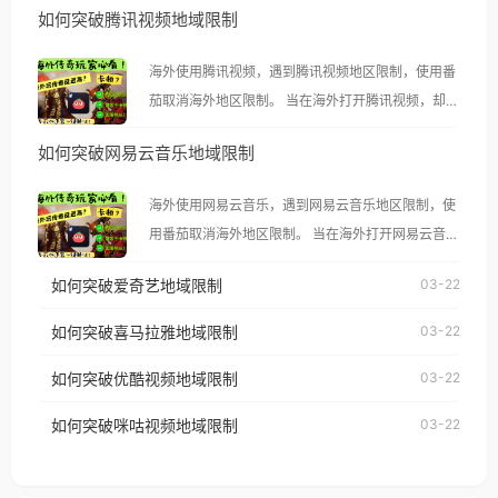
如何突破腾讯视频地域限制
海外使用腾讯视频，遇到腾讯视频地区限制，使用番
茄取消海外地区限制。 当在海外打开腾讯视频，却突
然弹出“由于版权限制，您所在的地区无法播放”的提
如何突破网易云音乐地域限制
示语。 海外用户如香港、澳门、台湾、美国、加拿
大、澳大利亚、欧洲等国家和地区时，腾讯视频也会
海外使用网易云音乐，遇到网易云音乐地区限制，使
像其他音乐平台一样，出现地区及版权限制问题，且
用番茄取消海外地区限制。 当在海外打开网易云音
仅能在中国大陆地区播放。 遇到这个问题的朋友们，
乐，却突然弹出“由于版权限制，您所在的地区无法
使用番茄回国加速器，即可解决「海外用户收听腾讯
如何突破爱奇艺地域限制
03-22
播放”的提示语。 海外用户如香港、澳门、台湾、美
视频地区版权限制」的问题，无论人在香港、澳门、
国、加拿大、澳大利亚、欧洲等国家和地区时，网易
如何突破喜马拉雅地域限制
03-22
台湾、美国、加拿大、澳大利亚、欧洲等国家和地区
云音乐也会像其他音乐平台一样，出现地区及版权限
工作、留学、定居等，都可以使用，不再因地区和版
如何突破优酷视频地域限制
03-22
制问题，且仅能在中国大陆地区播放。 遇到这个问题
权限制所困扰。
的朋友们，使用番茄回国加速器，即可解决「海外用
如何突破咪咕视频地域限制
03-22
户收听网易云音乐地区版权限制」的问题，无论人在
香港、澳门、台湾、美国、加拿大、澳大利亚、欧洲
等国家和地区工作、留学、定居等，都可以使用，不