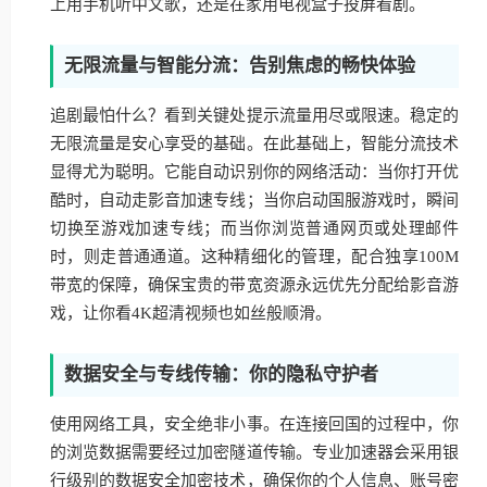
上用手机听中文歌，还是在家用电视盒子投屏看剧。
无限流量与智能分流：告别焦虑的畅快体验
追剧最怕什么？看到关键处提示流量用尽或限速。稳定的
无限流量是安心享受的基础。在此基础上，智能分流技术
显得尤为聪明。它能自动识别你的网络活动：当你打开优
酷时，自动走影音加速专线；当你启动国服游戏时，瞬间
切换至游戏加速专线；而当你浏览普通网页或处理邮件
时，则走普通通道。这种精细化的管理，配合独享100M
带宽的保障，确保宝贵的带宽资源永远优先分配给影音游
戏，让你看4K超清视频也如丝般顺滑。
数据安全与专线传输：你的隐私守护者
使用网络工具，安全绝非小事。在连接回国的过程中，你
的浏览数据需要经过加密隧道传输。专业加速器会采用银
行级别的数据安全加密技术，确保你的个人信息、账号密