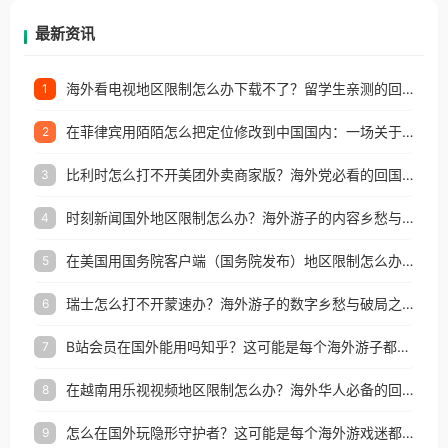
再因地区和版权限制所困扰。
最新资讯
海外看电视地区限制怎么办下载不了？留学生亲测的回国加速方案（附2026世界杯观赛技巧）
1
在菲律宾用陌陌怎么把定位修改到中国国内：一场关于归属感与连接的探索
2
比利时怎么打不开美团外卖商家版？海外党必看的回国加速全攻略
3
时刻新闻国外地区限制怎么办？海外游子的内容乡愁与破局之路
4
在美国用国务院客户端（国务院发布）地区限制怎么办？3步解决海外看国内内容难题
5
瑞士怎么打不开蒙速办？海外游子的数字乡愁与破局之路
6
B站会员在国外能用吗知乎？这可能是每个海外游子都问过的问题
7
在越南用乐视视频地区限制怎么办？海外华人必备的回国加速攻略
8
怎么在国外玩隐形守护者？这可能是每个海外游戏迷都问过的问题
9