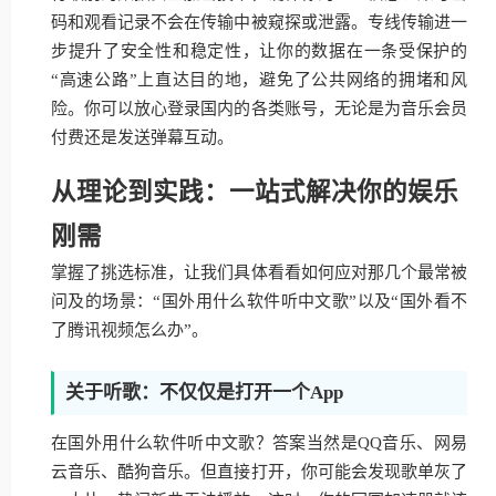
码和观看记录不会在传输中被窥探或泄露。专线传输进一
步提升了安全性和稳定性，让你的数据在一条受保护的
“高速公路”上直达目的地，避免了公共网络的拥堵和风
险。你可以放心登录国内的各类账号，无论是为音乐会员
付费还是发送弹幕互动。
从理论到实践：一站式解决你的娱乐
刚需
掌握了挑选标准，让我们具体看看如何应对那几个最常被
问及的场景：“国外用什么软件听中文歌”以及“国外看不
了腾讯视频怎么办”。
关于听歌：不仅仅是打开一个App
在国外用什么软件听中文歌？答案当然是QQ音乐、网易
云音乐、酷狗音乐。但直接打开，你可能会发现歌单灰了