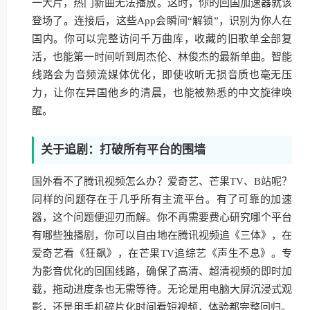
一大片，热门新曲无法播放。这时，你的回国加速器就该
登场了。连接后，这些App会瞬间“解锁”，识别为你人在
国内。你可以完整访问千万曲库，收藏的旧歌单全部复
活，也能第一时间听到周杰伦、林俊杰的最新单曲。智能
线路会为音频流媒体优化，即使收听无损音质也毫无压
力，让你在异国他乡的清晨，也能被熟悉的中文旋律唤
醒。
关于追剧：打破所有平台的围墙
国外看不了腾讯视频怎么办？爱奇艺、芒果TV、B站呢？
同样的问题存在于几乎所有主流平台。有了可靠的加速
器，这个问题便迎刃而解。你不再需要费心研究哪个平台
有哪些独播剧，你可以自由地在腾讯视频追《三体》，在
爱奇艺看《狂飙》，在芒果TV追综艺《声生不息》。专
为影音优化的回国线路，确保了高清、超清视频的即时加
载，拖动进度条也无需等待。无论是用电脑大屏沉浸式观
影，还是用手机碎片化时间看短视频，体验都完整回归。