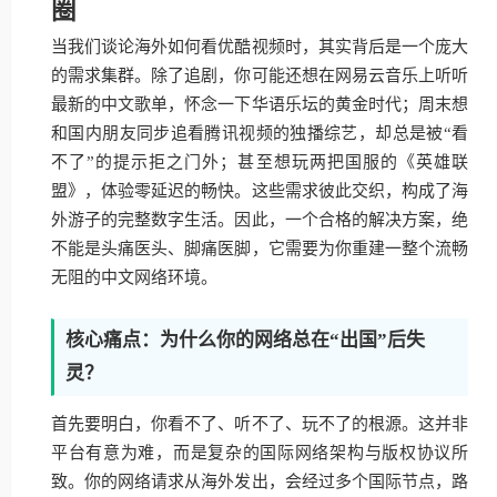
圈
当我们谈论海外如何看优酷视频时，其实背后是一个庞大
的需求集群。除了追剧，你可能还想在网易云音乐上听听
最新的中文歌单，怀念一下华语乐坛的黄金时代；周末想
和国内朋友同步追看腾讯视频的独播综艺，却总是被“看
不了”的提示拒之门外；甚至想玩两把国服的《英雄联
盟》，体验零延迟的畅快。这些需求彼此交织，构成了海
外游子的完整数字生活。因此，一个合格的解决方案，绝
不能是头痛医头、脚痛医脚，它需要为你重建一整个流畅
无阻的中文网络环境。
核心痛点：为什么你的网络总在“出国”后失
灵？
首先要明白，你看不了、听不了、玩不了的根源。这并非
平台有意为难，而是复杂的国际网络架构与版权协议所
致。你的网络请求从海外发出，会经过多个国际节点，路