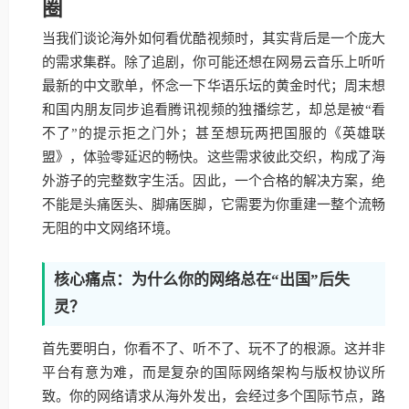
圈
当我们谈论海外如何看优酷视频时，其实背后是一个庞大
的需求集群。除了追剧，你可能还想在网易云音乐上听听
最新的中文歌单，怀念一下华语乐坛的黄金时代；周末想
和国内朋友同步追看腾讯视频的独播综艺，却总是被“看
不了”的提示拒之门外；甚至想玩两把国服的《英雄联
盟》，体验零延迟的畅快。这些需求彼此交织，构成了海
外游子的完整数字生活。因此，一个合格的解决方案，绝
不能是头痛医头、脚痛医脚，它需要为你重建一整个流畅
无阻的中文网络环境。
核心痛点：为什么你的网络总在“出国”后失
灵？
首先要明白，你看不了、听不了、玩不了的根源。这并非
平台有意为难，而是复杂的国际网络架构与版权协议所
致。你的网络请求从海外发出，会经过多个国际节点，路