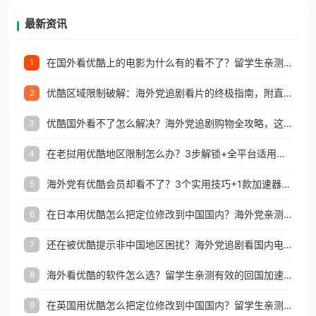
再因地区和版权限制所困扰。
最新资讯
在国外看优酷上的电影为什么有的看不了？留学生亲测有效的回国加速方案
1
优酷区域限制破解：海外党追剧看片的终极指南，附直播欧冠+1905电影网解决方案
2
优酷国外看不了怎么解决？海外党追剧购物全攻略，这招亲测有效！
3
在老挝用优酷地区限制怎么办？3步解锁+全平台适用的回国加速器指南
4
海外党有优酷会员却看不了？3个实用技巧+1款加速器解决追剧&金融APP难题
5
在日本用优酷怎么把定位修改到中国国内？海外党亲测有效的回国加速指南
6
还在被优酷提示非中国地区困扰？海外党追剧看国内电影的正确打开方式
7
海外看优酷的软件怎么选？留学生亲测有效的回国加速方案
8
在英国用优酷怎么把定位修改到中国国内？留学生亲测有效的回国加速方案
9