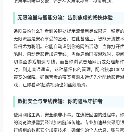
上用手机听中文歌，还是在家用电视盒子投屏看剧。
无限流量与智能分流：告别焦虑的畅快体验
追剧最怕什么？看到关键处提示流量用尽或限速。稳定的
无限流量是安心享受的基础。在此基础上，智能分流技术
显得尤为聪明。它能自动识别你的网络活动：当你打开优
酷时，自动走影音加速专线；当你启动国服游戏时，瞬间
切换至游戏加速专线；而当你浏览普通网页或处理邮件
时，则走普通通道。这种精细化的管理，配合独享100M
带宽的保障，确保宝贵的带宽资源永远优先分配给影音游
戏，让你看4K超清视频也如丝般顺滑。
数据安全与专线传输：你的隐私守护者
使用网络工具，安全绝非小事。在连接回国的过程中，你
的浏览数据需要经过加密隧道传输。专业加速器会采用银
行级别的数据安全加密技术，确保你的个人信息、账号密