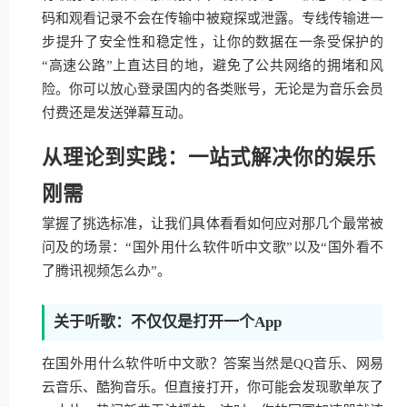
码和观看记录不会在传输中被窥探或泄露。专线传输进一
步提升了安全性和稳定性，让你的数据在一条受保护的
“高速公路”上直达目的地，避免了公共网络的拥堵和风
险。你可以放心登录国内的各类账号，无论是为音乐会员
付费还是发送弹幕互动。
从理论到实践：一站式解决你的娱乐
刚需
掌握了挑选标准，让我们具体看看如何应对那几个最常被
问及的场景：“国外用什么软件听中文歌”以及“国外看不
了腾讯视频怎么办”。
关于听歌：不仅仅是打开一个App
在国外用什么软件听中文歌？答案当然是QQ音乐、网易
云音乐、酷狗音乐。但直接打开，你可能会发现歌单灰了