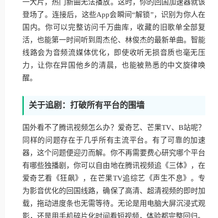
一大片，热门新曲无法播放。这时，你的回国加速器就该
登场了。连接后，这些App会瞬间“解锁”，识别为你人在
国内。你可以完整访问千万曲库，收藏的旧歌单全部复
活，也能第一时间听到周杰伦、林俊杰的最新单曲。智能
线路会为音频流媒体优化，即使收听无损音质也毫无压
力，让你在异国他乡的清晨，也能被熟悉的中文旋律唤
醒。
关于追剧：打破所有平台的围墙
国外看不了腾讯视频怎么办？爱奇艺、芒果TV、B站呢？
同样的问题存在于几乎所有主流平台。有了可靠的加速
器，这个问题便迎刃而解。你不再需要费心研究哪个平台
有哪些独播剧，你可以自由地在腾讯视频追《三体》，在
爱奇艺看《狂飙》，在芒果TV追综艺《声生不息》。专
为影音优化的回国线路，确保了高清、超清视频的即时加
载，拖动进度条也无需等待。无论是用电脑大屏沉浸式观
影，还是用手机碎片化时间看短视频，体验都完整回归。