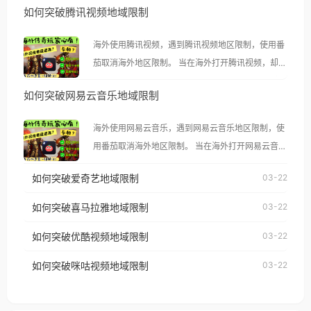
如何突破腾讯视频地域限制
海外使用腾讯视频，遇到腾讯视频地区限制，使用番
茄取消海外地区限制。 当在海外打开腾讯视频，却突
然弹出“由于版权限制，您所在的地区无法播放”的提
如何突破网易云音乐地域限制
示语。 海外用户如香港、澳门、台湾、美国、加拿
大、澳大利亚、欧洲等国家和地区时，腾讯视频也会
海外使用网易云音乐，遇到网易云音乐地区限制，使
像其他音乐平台一样，出现地区及版权限制问题，且
用番茄取消海外地区限制。 当在海外打开网易云音
仅能在中国大陆地区播放。 遇到这个问题的朋友们，
乐，却突然弹出“由于版权限制，您所在的地区无法
使用番茄回国加速器，即可解决「海外用户收听腾讯
如何突破爱奇艺地域限制
03-22
播放”的提示语。 海外用户如香港、澳门、台湾、美
视频地区版权限制」的问题，无论人在香港、澳门、
国、加拿大、澳大利亚、欧洲等国家和地区时，网易
如何突破喜马拉雅地域限制
03-22
台湾、美国、加拿大、澳大利亚、欧洲等国家和地区
云音乐也会像其他音乐平台一样，出现地区及版权限
工作、留学、定居等，都可以使用，不再因地区和版
如何突破优酷视频地域限制
03-22
制问题，且仅能在中国大陆地区播放。 遇到这个问题
权限制所困扰。
的朋友们，使用番茄回国加速器，即可解决「海外用
如何突破咪咕视频地域限制
03-22
户收听网易云音乐地区版权限制」的问题，无论人在
香港、澳门、台湾、美国、加拿大、澳大利亚、欧洲
等国家和地区工作、留学、定居等，都可以使用，不