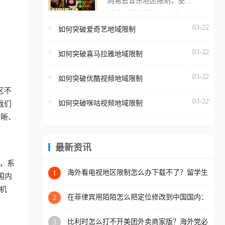
网易云音乐地区限制，使用
海外用户如香港、澳门、台
番茄取消海外地区限制。 当
湾、美国、加拿大、澳大利
在海外打开网易云音乐，却
03-22
如何突破爱奇艺地域限制
亚、欧洲等国家和地区时，
突然弹出“由于版权限制，您
腾讯视频也会像其他音乐平
03-22
所在的地区无法播放”的提示
如何突破喜马拉雅地域限制
台一样，出现地区及版权限
语。 海外用户如香港、澳
制问题，且仅能在中国大陆
03-22
如何突破优酷视频地域限制
门、台湾、美国、加拿大、
地区播放。 遇到这个问题的
区不
澳大利亚、欧洲等国家和地
朋友们，使用番茄回国加速
03-22
如何突破咪咕视频地域限制
我们
区时，网易云音乐也会像其
器，即可解决「海外用户收
清晰、
他音乐平台一样，出现地区
听腾讯视频地区版权限制」
及版权限制问题，且仅能在
的问题，无论人在香港、澳
中国大陆地区播放。 遇到这
最新资讯
门、台湾、美国、加拿大、
个问题的朋友们，使用番茄
澳大利亚、欧洲等国家和地
，系
回国加速器，即可解决「海
海外看电视地区限制怎么办下载不了？留学生
1
区工作、留学、定居等，都
国内
亲测的回国加速方案（附2026世界杯观赛技
外用户收听网易云音乐地区
可以使用，不再因地区和版
机
巧）
版权限制」的问题，无论人
在菲律宾用陌陌怎么把定位修改到中国国内：
2
权限制所困扰。
一场关于归属感与连接的探索
在香港、澳门、台湾、美
比利时怎么打不开美团外卖商家版？海外党必
3
国、加拿大、澳大利亚、欧