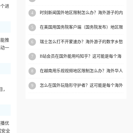
看的回国加速全攻略
一个进
洲等国家和地区工作、留
时刻新闻国外地区限制怎么办？海外游子的内
4
学、定居等，都可以使用，
容乡愁与破局之路
不再因地区和版权限制所困
在美国用国务院客户端（国务院发布）地区限
5
扰。
制怎么办？3步解决海外看国内内容难题
智能推
瑞士怎么打不开蒙速办？海外游子的数字乡愁
6
与破局之路
手动一
B站会员在国外能用吗知乎？这可能是每个海
7
外游子都问过的问题
在越南用乐视视频地区限制怎么办？海外华人
8
必备的回国加速攻略
、
怎么在国外玩隐形守护者？这可能是每个海外
9
目，
游戏迷都问过的问题
直播优
据安全