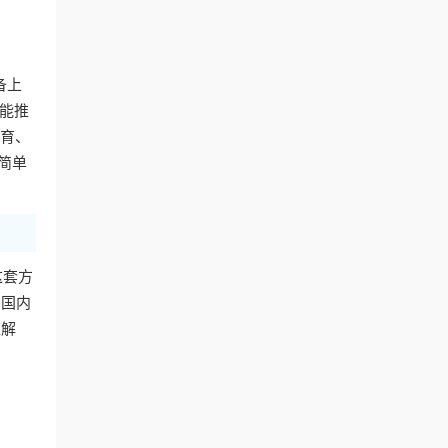
备上
智能推
体育、
简单
这套方
与国内
应解