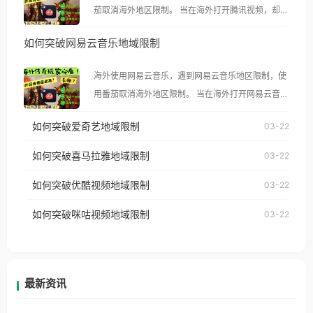
茄取消海外地区限制。 当在海外打开腾讯视频，却突
然弹出“由于版权限制，您所在的地区无法播放”的提
如何突破网易云音乐地域限制
示语。 海外用户如香港、澳门、台湾、美国、加拿
大、澳大利亚、欧洲等国家和地区时，腾讯视频也会
海外使用网易云音乐，遇到网易云音乐地区限制，使
像其他音乐平台一样，出现地区及版权限制问题，且
用番茄取消海外地区限制。 当在海外打开网易云音
仅能在中国大陆地区播放。 遇到这个问题的朋友们，
乐，却突然弹出“由于版权限制，您所在的地区无法
使用番茄回国加速器，即可解决「海外用户收听腾讯
如何突破爱奇艺地域限制
03-22
播放”的提示语。 海外用户如香港、澳门、台湾、美
视频地区版权限制」的问题，无论人在香港、澳门、
国、加拿大、澳大利亚、欧洲等国家和地区时，网易
如何突破喜马拉雅地域限制
03-22
台湾、美国、加拿大、澳大利亚、欧洲等国家和地区
云音乐也会像其他音乐平台一样，出现地区及版权限
工作、留学、定居等，都可以使用，不再因地区和版
如何突破优酷视频地域限制
03-22
制问题，且仅能在中国大陆地区播放。 遇到这个问题
权限制所困扰。
的朋友们，使用番茄回国加速器，即可解决「海外用
如何突破咪咕视频地域限制
03-22
户收听网易云音乐地区版权限制」的问题，无论人在
香港、澳门、台湾、美国、加拿大、澳大利亚、欧洲
等国家和地区工作、留学、定居等，都可以使用，不
再因地区和版权限制所困扰。
最新资讯