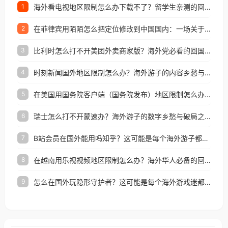
海外看电视地区限制怎么办下载不了？留学生亲测的回国加速方案（附2026世界杯观赛技巧）
1
在菲律宾用陌陌怎么把定位修改到中国国内：一场关于归属感与连接的探索
2
比利时怎么打不开美团外卖商家版？海外党必看的回国加速全攻略
3
时刻新闻国外地区限制怎么办？海外游子的内容乡愁与破局之路
4
在美国用国务院客户端（国务院发布）地区限制怎么办？3步解决海外看国内内容难题
5
瑞士怎么打不开蒙速办？海外游子的数字乡愁与破局之路
6
B站会员在国外能用吗知乎？这可能是每个海外游子都问过的问题
7
在越南用乐视视频地区限制怎么办？海外华人必备的回国加速攻略
8
怎么在国外玩隐形守护者？这可能是每个海外游戏迷都问过的问题
9