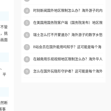
看的回国加速全攻略
洲等国家和地区工作、留
时刻新闻国外地区限制怎么办？海外游子的内
4
学、定居等，都可以使用，
容乡愁与破局之路
不再因地区和版权限制所困
在美国用国务院客户端（国务院发布）地区限
5
扰。
，不管
制怎么办？3步解决海外看国内内容难题
性，挑
瑞士怎么打不开蒙速办？海外游子的数字乡愁
6
与破局之路
播画面
B站会员在国外能用吗知乎？这可能是每个海
7
外游子都问过的问题
在越南用乐视视频地区限制怎么办？海外华人
8
必备的回国加速攻略
S、
怎么在国外玩隐形守护者？这可能是每个海外
9
，平
游戏迷都问过的问题
突然断
赛事