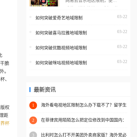
网易云音乐地区限制，使用
海外用户如香港、澳门、台
番茄取消海外地区限制。 当
湾、美国、加拿大、澳大利
在海外打开网易云音乐，却
03-22
如何突破爱奇艺地域限制
亚、欧洲等国家和地区时，
突然弹出“由于版权限制，您
腾讯视频也会像其他音乐平
03-22
所在的地区无法播放”的提示
如何突破喜马拉雅地域限制
台一样，出现地区及版权限
语。 海外用户如香港、澳
制问题，且仅能在中国大陆
03-22
如何突破优酷视频地域限制
门、台湾、美国、加拿大、
地区播放。 遇到这个问题的
比
澳大利亚、欧洲等国家和地
朋友们，使用番茄回国加速
03-22
如何突破咪咕视频地域限制
者干脆
区时，网易云音乐也会像其
器，即可解决「海外用户收
外。
他音乐平台一样，出现地区
听腾讯视频地区版权限制」
界杯、
及版权限制问题，且仅能在
的问题，无论人在香港、澳
中国大陆地区播放。 遇到这
最新资讯
门、台湾、美国、加拿大、
个问题的朋友们，使用番茄
澳大利亚、欧洲等国家和地
回国加速器，即可解决「海
海外看电视地区限制怎么办下载不了？留学生
1
区工作、留学、定居等，都
守版权
亲测的回国加速方案（附2026世界杯观赛技
外用户收听网易云音乐地区
可以使用，不再因地区和版
理距
巧）
版权限制」的问题，无论人
在菲律宾用陌陌怎么把定位修改到中国国内：
2
权限制所困扰。
世界杯
一场关于归属感与连接的探索
在香港、澳门、台湾、美
比利时怎么打不开美团外卖商家版？海外党必
3
国、加拿大、澳大利亚、欧