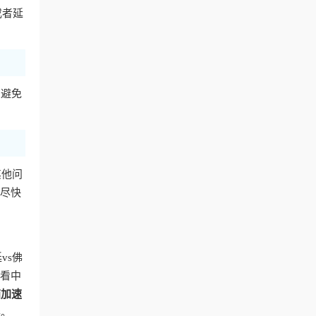
或者延
，避免
其他问
你尽快
vs佛
看中
茄加速
彩。