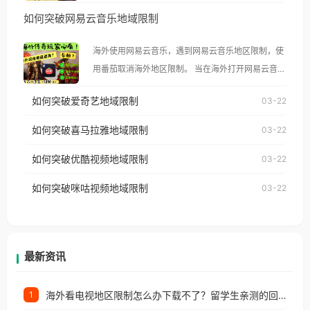
然弹出“由于版权限制，您所在的地区无法播放”的提
如何突破网易云音乐地域限制
示语。 海外用户如香港、澳门、台湾、美国、加拿
大、澳大利亚、欧洲等国家和地区时，腾讯视频也会
海外使用网易云音乐，遇到网易云音乐地区限制，使
像其他音乐平台一样，出现地区及版权限制问题，且
用番茄取消海外地区限制。 当在海外打开网易云音
仅能在中国大陆地区播放。 遇到这个问题的朋友们，
乐，却突然弹出“由于版权限制，您所在的地区无法
使用番茄回国加速器，即可解决「海外用户收听腾讯
如何突破爱奇艺地域限制
03-22
播放”的提示语。 海外用户如香港、澳门、台湾、美
视频地区版权限制」的问题，无论人在香港、澳门、
国、加拿大、澳大利亚、欧洲等国家和地区时，网易
如何突破喜马拉雅地域限制
03-22
台湾、美国、加拿大、澳大利亚、欧洲等国家和地区
云音乐也会像其他音乐平台一样，出现地区及版权限
工作、留学、定居等，都可以使用，不再因地区和版
如何突破优酷视频地域限制
03-22
制问题，且仅能在中国大陆地区播放。 遇到这个问题
权限制所困扰。
的朋友们，使用番茄回国加速器，即可解决「海外用
如何突破咪咕视频地域限制
03-22
户收听网易云音乐地区版权限制」的问题，无论人在
香港、澳门、台湾、美国、加拿大、澳大利亚、欧洲
等国家和地区工作、留学、定居等，都可以使用，不
再因地区和版权限制所困扰。
最新资讯
海外看电视地区限制怎么办下载不了？留学生亲测的回国加速方案（附2026世界杯观赛技巧）
1