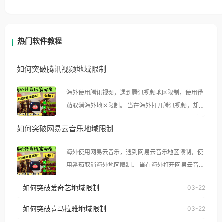
热门软件教程
如何突破腾讯视频地域限制
海外使用腾讯视频，遇到腾讯视频地区限制，使用番
茄取消海外地区限制。 当在海外打开腾讯视频，却突
然弹出“由于版权限制，您所在的地区无法播放”的提
如何突破网易云音乐地域限制
示语。 海外用户如香港、澳门、台湾、美国、加拿
大、澳大利亚、欧洲等国家和地区时，腾讯视频也会
海外使用网易云音乐，遇到网易云音乐地区限制，使
像其他音乐平台一样，出现地区及版权限制问题，且
用番茄取消海外地区限制。 当在海外打开网易云音
仅能在中国大陆地区播放。 遇到这个问题的朋友们，
乐，却突然弹出“由于版权限制，您所在的地区无法
使用番茄回国加速器，即可解决「海外用户收听腾讯
如何突破爱奇艺地域限制
03-22
播放”的提示语。 海外用户如香港、澳门、台湾、美
视频地区版权限制」的问题，无论人在香港、澳门、
国、加拿大、澳大利亚、欧洲等国家和地区时，网易
如何突破喜马拉雅地域限制
03-22
台湾、美国、加拿大、澳大利亚、欧洲等国家和地区
云音乐也会像其他音乐平台一样，出现地区及版权限
工作、留学、定居等，都可以使用，不再因地区和版