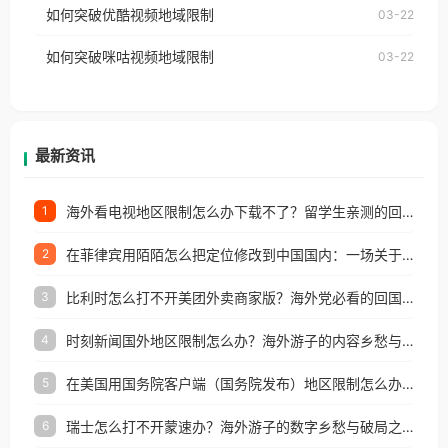
如何突破优酷视频地域限制
03-22
制问题，且仅能在中国大陆地区播放。 遇到这个问题
权限制所困扰。
的朋友们，使用番茄回国加速器，即可解决「海外用
如何突破咪咕视频地域限制
03-22
户收听网易云音乐地区版权限制」的问题，无论人在
香港、澳门、台湾、美国、加拿大、澳大利亚、欧洲
等国家和地区工作、留学、定居等，都可以使用，不
再因地区和版权限制所困扰。
最新资讯
海外看电视地区限制怎么办下载不了？留学生亲测的回国加速方案（附2026世界杯观赛技巧）
1
在菲律宾用陌陌怎么把定位修改到中国国内：一场关于归属感与连接的探索
2
比利时怎么打不开美团外卖商家版？海外党必看的回国加速全攻略
3
时刻新闻国外地区限制怎么办？海外游子的内容乡愁与破局之路
4
在美国用国务院客户端（国务院发布）地区限制怎么办？3步解决海外看国内内容难题
5
瑞士怎么打不开蒙速办？海外游子的数字乡愁与破局之路
6