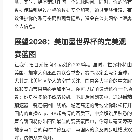
晰、实时，绝不错过任何一个进球瞬间。同时，你的所有
数据传输都经过严格的数据安全加密，通过专线传输，有
效保护你的账号密码和观看隐私，避免在公共网络上泄露
个人信息。
展望2026：美加墨世界杯的完美观
赛蓝图
让我们把目光投向不远处的2026年。届时，世界杯将由
美国、加拿大和墨西哥联合举办，赛事必定会吸引全球，
尤其是北美地区华人的空前关注。国内各大平台的中文解
说和专题节目势必更加丰富。你可以提前设想这样一个场
景：你身在多伦多或洛杉矶，下班后回到家中，通过
番茄
加速器
一键连接回国线路。稳定高速的专线让你轻松打开
国内的直播App，4K超高清的画质下，中文解说员熟悉的
声音瞬间将你带回到最佳的观赛氛围中。你可以毫无障碍
地参与平台的实时弹幕互动，与国内的亲友同步吐槽或欢
呼，仿佛从未离开。