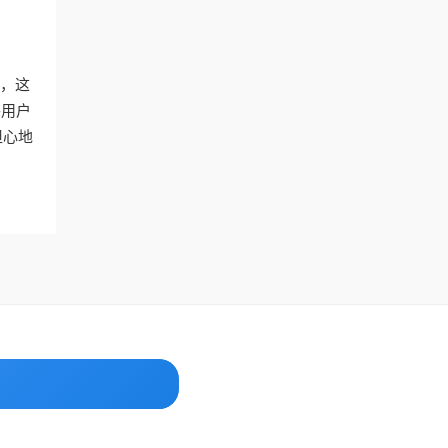
器，这
外用户
担心地