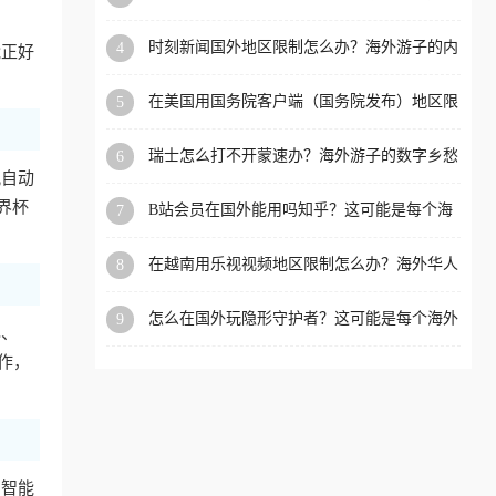
看的回国加速全攻略
洲等国家和地区工作、留
时刻新闻国外地区限制怎么办？海外游子的内
4
能正好
学、定居等，都可以使用，
容乡愁与破局之路
不再因地区和版权限制所困
在美国用国务院客户端（国务院发布）地区限
5
扰。
制怎么办？3步解决海外看国内内容难题
瑞士怎么打不开蒙速办？海外游子的数字乡愁
6
与破局之路
况自动
界杯
B站会员在国外能用吗知乎？这可能是每个海
7
外游子都问过的问题
在越南用乐视视频地区限制怎么办？海外华人
8
必备的回国加速攻略
怎么在国外玩隐形守护者？这可能是每个海外
9
s、
游戏迷都问过的问题
作，
。智能