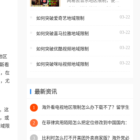
网易云音乐地区限制，使用
海外用户如香港、澳门、台
番茄取消海外地区限制。 当
湾、美国、加拿大、澳大利
在海外打开网易云音乐，却
03-22
如何突破爱奇艺地域限制
亚、欧洲等国家和地区时，
突然弹出“由于版权限制，您
腾讯视频也会像其他音乐平
03-22
所在的地区无法播放”的提示
如何突破喜马拉雅地域限制
台一样，出现地区及版权限
语。 海外用户如香港、澳
制问题，且仅能在中国大陆
03-22
如何突破优酷视频地域限制
门、台湾、美国、加拿大、
地区播放。 遇到这个问题的
地区
澳大利亚、欧洲等国家和地
朋友们，使用番茄回国加速
03-22
如何突破咪咕视频地域限制
罗斯看
区时，网易云音乐也会像其
器，即可解决「海外用户收
源，在
他音乐平台一样，出现地区
听腾讯视频地区版权限制」
制，尤
及版权限制问题，且仅能在
的问题，无论人在香港、澳
中国大陆地区播放。 遇到这
最新资讯
门、台湾、美国、加拿大、
个问题的朋友们，使用番茄
澳大利亚、欧洲等国家和地
回国加速器，即可解决「海
海外看电视地区限制怎么办下载不了？留学生
1
区工作、留学、定居等，都
。这
亲测的回国加速方案（附2026世界杯观赛技
外用户收听网易云音乐地区
可以使用，不再因地区和版
赛，或
巧）
版权限制」的问题，无论人
在菲律宾用陌陌怎么把定位修改到中国国内：
2
权限制所困扰。
地域限
一场关于归属感与连接的探索
在香港、澳门、台湾、美
比利时怎么打不开美团外卖商家版？海外党必
3
国、加拿大、澳大利亚、欧