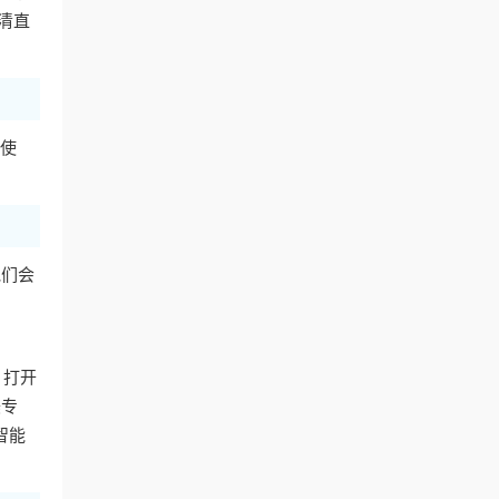
清直
下使
他们会
。
，打开
美专
智能