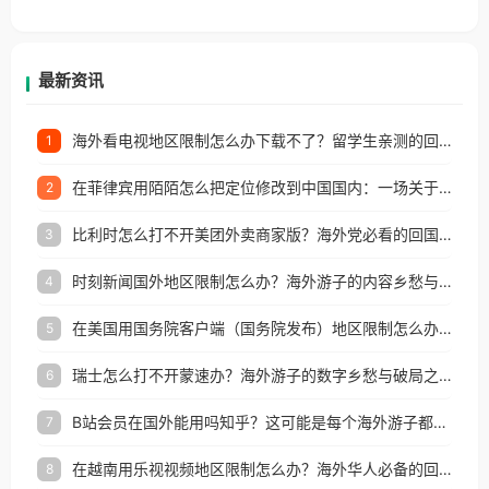
香港、澳门、台湾、美国、加拿大、澳大利亚、欧洲
等国家和地区工作、留学、定居等，都可以使用，不
再因地区和版权限制所困扰。
最新资讯
海外看电视地区限制怎么办下载不了？留学生亲测的回国加速方案（附2026世界杯观赛技巧）
1
在菲律宾用陌陌怎么把定位修改到中国国内：一场关于归属感与连接的探索
2
比利时怎么打不开美团外卖商家版？海外党必看的回国加速全攻略
3
时刻新闻国外地区限制怎么办？海外游子的内容乡愁与破局之路
4
在美国用国务院客户端（国务院发布）地区限制怎么办？3步解决海外看国内内容难题
5
瑞士怎么打不开蒙速办？海外游子的数字乡愁与破局之路
6
B站会员在国外能用吗知乎？这可能是每个海外游子都问过的问题
7
在越南用乐视视频地区限制怎么办？海外华人必备的回国加速攻略
8