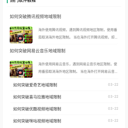
热门软件教程
如何突破腾讯视频地域限制
海外使用腾讯视频，遇到腾讯视频地区限制，使用番
茄取消海外地区限制。 当在海外打开腾讯视频，却突
然弹出“由于版权限制，您所在的地区无法播放”的提
如何突破网易云音乐地域限制
示语。 海外用户如香港、澳门、台湾、美国、加拿
大、澳大利亚、欧洲等国家和地区时，腾讯视频也会
海外使用网易云音乐，遇到网易云音乐地区限制，使
像其他音乐平台一样，出现地区及版权限制问题，且
用番茄取消海外地区限制。 当在海外打开网易云音
仅能在中国大陆地区播放。 遇到这个问题的朋友们，
乐，却突然弹出“由于版权限制，您所在的地区无法
使用番茄回国加速器，即可解决「海外用户收听腾讯
如何突破爱奇艺地域限制
03-22
播放”的提示语。 海外用户如香港、澳门、台湾、美
视频地区版权限制」的问题，无论人在香港、澳门、
国、加拿大、澳大利亚、欧洲等国家和地区时，网易
如何突破喜马拉雅地域限制
03-22
台湾、美国、加拿大、澳大利亚、欧洲等国家和地区
云音乐也会像其他音乐平台一样，出现地区及版权限
工作、留学、定居等，都可以使用，不再因地区和版
如何突破优酷视频地域限制
03-22
制问题，且仅能在中国大陆地区播放。 遇到这个问题
权限制所困扰。
的朋友们，使用番茄回国加速器，即可解决「海外用
如何突破咪咕视频地域限制
03-22
户收听网易云音乐地区版权限制」的问题，无论人在