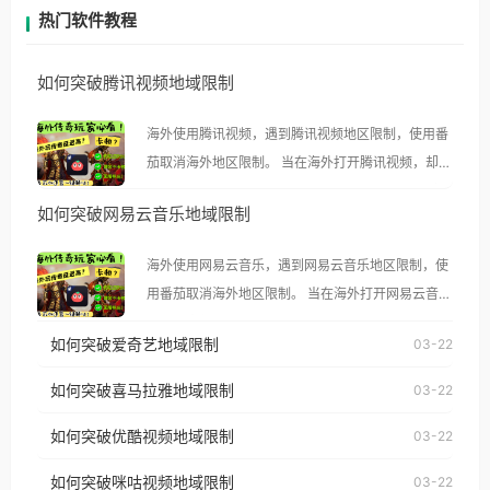
热门软件教程
如何突破腾讯视频地域限制
海外使用腾讯视频，遇到腾讯视频地区限制，使用番
茄取消海外地区限制。 当在海外打开腾讯视频，却突
然弹出“由于版权限制，您所在的地区无法播放”的提
如何突破网易云音乐地域限制
示语。 海外用户如香港、澳门、台湾、美国、加拿
大、澳大利亚、欧洲等国家和地区时，腾讯视频也会
海外使用网易云音乐，遇到网易云音乐地区限制，使
像其他音乐平台一样，出现地区及版权限制问题，且
用番茄取消海外地区限制。 当在海外打开网易云音
仅能在中国大陆地区播放。 遇到这个问题的朋友们，
乐，却突然弹出“由于版权限制，您所在的地区无法
使用番茄回国加速器，即可解决「海外用户收听腾讯
如何突破爱奇艺地域限制
03-22
播放”的提示语。 海外用户如香港、澳门、台湾、美
视频地区版权限制」的问题，无论人在香港、澳门、
国、加拿大、澳大利亚、欧洲等国家和地区时，网易
如何突破喜马拉雅地域限制
03-22
台湾、美国、加拿大、澳大利亚、欧洲等国家和地区
云音乐也会像其他音乐平台一样，出现地区及版权限
工作、留学、定居等，都可以使用，不再因地区和版
如何突破优酷视频地域限制
03-22
制问题，且仅能在中国大陆地区播放。 遇到这个问题
权限制所困扰。
的朋友们，使用番茄回国加速器，即可解决「海外用
如何突破咪咕视频地域限制
03-22