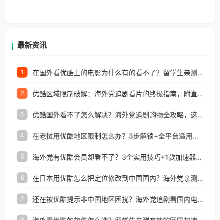
户收听网易云音乐地区版权限制」的问题，无论人在
香港、澳门、台湾、美国、加拿大、澳大利亚、欧洲
等国家和地区工作、留学、定居等，都可以使用，不
再因地区和版权限制所困扰。
最新资讯
在国外看优酷上的电影为什么有的看不了？留学生亲测有效的回国加速方案
1
优酷区域限制破解：海外党追剧看片的终极指南，附直播欧冠+1905电影网解决方案
2
优酷国外看不了怎么解决？海外党追剧购物全攻略，这招亲测有效！
3
在老挝用优酷地区限制怎么办？3步解锁+全平台适用的回国加速器指南
4
海外党有优酷会员却看不了？3个实用技巧+1款加速器解决追剧&金融APP难题
5
在日本用优酷怎么把定位修改到中国国内？海外党亲测有效的回国加速指南
6
还在被优酷提示非中国地区困扰？海外党追剧看国内电影的正确打开方式
7
8