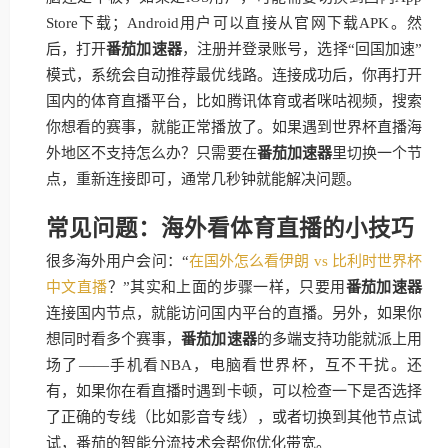
Store下载；Android用户可以直接从官网下载APK。然
后，打开
番茄加速器
，注册并登录账号，选择“回国加速”
模式，系统会自动推荐最优线路。连接成功后，你再打开
国内的体育直播平台，比如腾讯体育或者咪咕视频，搜索
你想看的赛事，就能正常播放了。如果遇到世界杯直播海
外地区不支持怎么办？只需要在
番茄加速器
里切换一个节
点，重新连接即可，通常几秒钟就能解决问题。
常见问题：海外看体育直播的小技巧
很多海外用户会问：“
在国外怎么看伊朗 vs 比利时世界杯
中文直播
？”其实和上面的步骤一样，只要用
番茄加速器
连接国内节点，就能访问国内平台的直播。另外，如果你
想同时看多个赛事，
番茄加速器
的多端支持功能就派上用
场了——手机看NBA，电脑看世界杯，互不干扰。还
有，如果你在看直播时遇到卡顿，可以检查一下是否选择
了正确的专线（比如影音专线），或者切换到其他节点试
试，番茄的智能分流技术会帮你优化带宽。