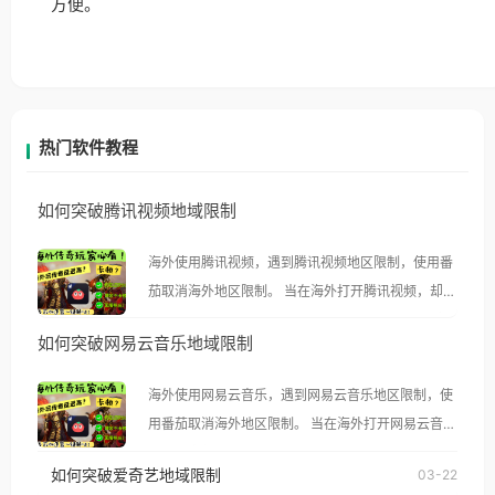
方便。
热门软件教程
如何突破腾讯视频地域限制
海外使用腾讯视频，遇到腾讯视频地区限制，使用番
茄取消海外地区限制。 当在海外打开腾讯视频，却突
然弹出“由于版权限制，您所在的地区无法播放”的提
如何突破网易云音乐地域限制
示语。 海外用户如香港、澳门、台湾、美国、加拿
大、澳大利亚、欧洲等国家和地区时，腾讯视频也会
海外使用网易云音乐，遇到网易云音乐地区限制，使
像其他音乐平台一样，出现地区及版权限制问题，且
用番茄取消海外地区限制。 当在海外打开网易云音
仅能在中国大陆地区播放。 遇到这个问题的朋友们，
乐，却突然弹出“由于版权限制，您所在的地区无法
使用番茄回国加速器，即可解决「海外用户收听腾讯
如何突破爱奇艺地域限制
03-22
播放”的提示语。 海外用户如香港、澳门、台湾、美
视频地区版权限制」的问题，无论人在香港、澳门、