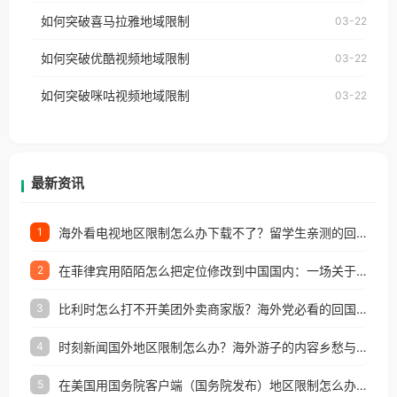
国、加拿大、澳大利亚、欧洲等国家和地区时，网易
如何突破喜马拉雅地域限制
03-22
台湾、美国、加拿大、澳大利亚、欧洲等国家和地区
云音乐也会像其他音乐平台一样，出现地区及版权限
工作、留学、定居等，都可以使用，不再因地区和版
如何突破优酷视频地域限制
03-22
制问题，且仅能在中国大陆地区播放。 遇到这个问题
权限制所困扰。
的朋友们，使用番茄回国加速器，即可解决「海外用
如何突破咪咕视频地域限制
03-22
户收听网易云音乐地区版权限制」的问题，无论人在
香港、澳门、台湾、美国、加拿大、澳大利亚、欧洲
等国家和地区工作、留学、定居等，都可以使用，不
再因地区和版权限制所困扰。
最新资讯
海外看电视地区限制怎么办下载不了？留学生亲测的回国加速方案（附2026世界杯观赛技巧）
1
在菲律宾用陌陌怎么把定位修改到中国国内：一场关于归属感与连接的探索
2
比利时怎么打不开美团外卖商家版？海外党必看的回国加速全攻略
3
时刻新闻国外地区限制怎么办？海外游子的内容乡愁与破局之路
4
在美国用国务院客户端（国务院发布）地区限制怎么办？3步解决海外看国内内容难题
5