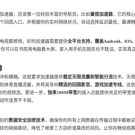
加速器，应该像一位经验丰富的导航员。比如
番茄加速器
，它的核
个回国入口，并根据你的实时网络状况，自动选择延迟最低、最通
电视都想用。好的加速器需要提供
全平台支持，覆盖Android、iOS
，你可以在书房用电脑看大屏，家人用手机在厨房也不耽误，实现真
障
冲和模糊。这就要求加速器提供
稳定无限流量和智能分流
技术。无
别体育直播流量，并将其导向
精选的回国影音、游戏加速专线
。这
你的视频流。更进一步，
独享100M带宽
的接入点能提供充足的带宽
动作连贯不卡顿。
别的
数据安全加密技术
，确保你的所有上网数据在传输过程中都被
扰的网络路径，降低了被第三方窃听或篡改的风险。让你在畅快观