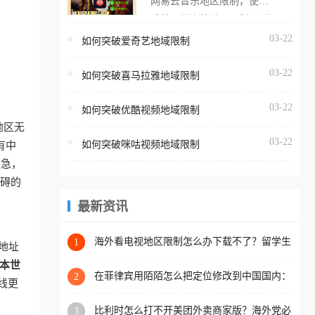
网易云音乐地区限制，使用
海外用户如香港、澳门、台
番茄取消海外地区限制。 当
湾、美国、加拿大、澳大利
在海外打开网易云音乐，却
03-22
如何突破爱奇艺地域限制
亚、欧洲等国家和地区时，
突然弹出“由于版权限制，您
腾讯视频也会像其他音乐平
03-22
所在的地区无法播放”的提示
如何突破喜马拉雅地域限制
台一样，出现地区及版权限
语。 海外用户如香港、澳
制问题，且仅能在中国大陆
03-22
如何突破优酷视频地域限制
门、台湾、美国、加拿大、
地区播放。 遇到这个问题的
地区无
澳大利亚、欧洲等国家和地
朋友们，使用番茄回国加速
03-22
如何突破咪咕视频地域限制
有中
区时，网易云音乐也会像其
器，即可解决「海外用户收
别急，
他音乐平台一样，出现地区
听腾讯视频地区版权限制」
障碍的
及版权限制问题，且仅能在
的问题，无论人在香港、澳
中国大陆地区播放。 遇到这
最新资讯
门、台湾、美国、加拿大、
个问题的朋友们，使用番茄
澳大利亚、欧洲等国家和地
回国加速器，即可解决「海
海外看电视地区限制怎么办下载不了？留学生
1
区工作、留学、定居等，都
地址
亲测的回国加速方案（附2026世界杯观赛技
外用户收听网易云音乐地区
可以使用，不再因地区和版
日本世
巧）
版权限制」的问题，无论人
在菲律宾用陌陌怎么把定位修改到中国国内：
2
权限制所困扰。
线更
一场关于归属感与连接的探索
在香港、澳门、台湾、美
比利时怎么打不开美团外卖商家版？海外党必
3
国、加拿大、澳大利亚、欧