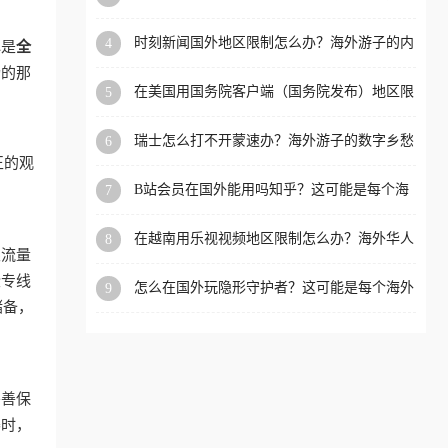
看的回国加速全攻略
洲等国家和地区工作、留
时刻新闻国外地区限制怎么办？海外游子的内
4
心是
全
学、定居等，都可以使用，
容乡愁与破局之路
畅的那
不再因地区和版权限制所困
在美国用国务院客户端（国务院发布）地区限
5
扰。
制怎么办？3步解决海外看国内内容难题
、
瑞士怎么打不开蒙速办？海外游子的数字乡愁
6
与破局之路
正的观
B站会员在国外能用吗知乎？这可能是每个海
7
外游子都问过的问题
在越南用乐视视频地区限制怎么办？海外华人
8
限流量
必备的回国加速攻略
些专线
怎么在国外玩隐形守护者？这可能是每个海外
9
游戏迷都问过的问题
储备，
妥善保
赛时，