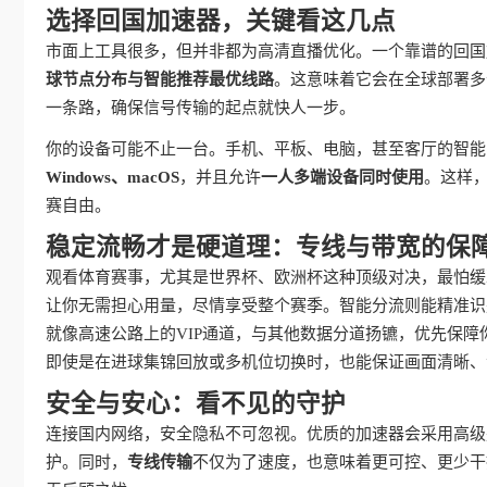
选择回国加速器，关键看这几点
市面上工具很多，但并非都为高清直播优化。一个靠谱的回国
球节点分布与智能推荐最优线路
。这意味着它会在全球部署多
一条路，确保信号传输的起点就快人一步。
你的设备可能不止一台。手机、平板、电脑，甚至客厅的智能
Windows、macOS
，并且允许
一人多端设备同时使用
。这样
赛自由。
稳定流畅才是硬道理：专线与带宽的保
观看体育赛事，尤其是世界杯、欧洲杯这种顶级对决，最怕缓
让你无需担心用量，尽情享受整个赛季。智能分流则能精准识
就像高速公路上的VIP通道，与其他数据分道扬镳，优先保障
即使是在进球集锦回放或多机位切换时，也能保证画面清晰、
安全与安心：看不见的守护
连接国内网络，安全隐私不可忽视。优质的加速器会采用高级
护。同时，
专线传输
不仅为了速度，也意味着更可控、更少干