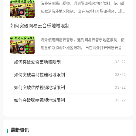
海外使用腾讯视频，遇到腾讯视频地区限制，使用番
茄取消海外地区限制。 当在海外打开腾讯视频，却突
然弹出“由于版权限制，您所在的地区无法播放”的提
如何突破网易云音乐地域限制
示语。 海外用户如香港、澳门、台湾、美国、加拿
大、澳大利亚、欧洲等国家和地区时，腾讯视频也会
海外使用网易云音乐，遇到网易云音乐地区限制，使
像其他音乐平台一样，出现地区及版权限制问题，且
用番茄取消海外地区限制。 当在海外打开网易云音
仅能在中国大陆地区播放。 遇到这个问题的朋友们，
乐，却突然弹出“由于版权限制，您所在的地区无法
使用番茄回国加速器，即可解决「海外用户收听腾讯
如何突破爱奇艺地域限制
03-22
播放”的提示语。 海外用户如香港、澳门、台湾、美
视频地区版权限制」的问题，无论人在香港、澳门、
国、加拿大、澳大利亚、欧洲等国家和地区时，网易
如何突破喜马拉雅地域限制
03-22
台湾、美国、加拿大、澳大利亚、欧洲等国家和地区
云音乐也会像其他音乐平台一样，出现地区及版权限
工作、留学、定居等，都可以使用，不再因地区和版
如何突破优酷视频地域限制
03-22
制问题，且仅能在中国大陆地区播放。 遇到这个问题
权限制所困扰。
的朋友们，使用番茄回国加速器，即可解决「海外用
如何突破咪咕视频地域限制
03-22
户收听网易云音乐地区版权限制」的问题，无论人在
香港、澳门、台湾、美国、加拿大、澳大利亚、欧洲
等国家和地区工作、留学、定居等，都可以使用，不
再因地区和版权限制所困扰。
最新资讯