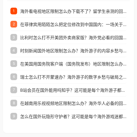
海外看电视地区限制怎么办下载不了？留学生亲测的回国加速方案（附2026世界杯观赛技巧）
1
在菲律宾用陌陌怎么把定位修改到中国国内：一场关于归属感与连接的探索
2
比利时怎么打不开美团外卖商家版？海外党必看的回国加速全攻略
3
时刻新闻国外地区限制怎么办？海外游子的内容乡愁与破局之路
4
在美国用国务院客户端（国务院发布）地区限制怎么办？3步解决海外看国内内容难题
5
瑞士怎么打不开蒙速办？海外游子的数字乡愁与破局之路
6
B站会员在国外能用吗知乎？这可能是每个海外游子都问过的问题
7
在越南用乐视视频地区限制怎么办？海外华人必备的回国加速攻略
8
怎么在国外玩隐形守护者？这可能是每个海外游戏迷都问过的问题
9