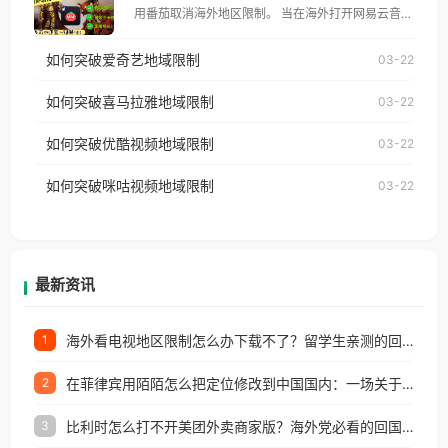
用番茄取消海外地区限制。 当在海外打开网易云音
仅能在中国大陆地区播放。 遇到这个问题的朋友们，
乐，却突然弹出“由于版权限制，您所在的地区无法
使用番茄回国加速器，即可解决「海外用户收听腾讯
如何突破爱奇艺地域限制
03-22
播放”的提示语。 海外用户如香港、澳门、台湾、美
视频地区版权限制」的问题，无论人在香港、澳门、
国、加拿大、澳大利亚、欧洲等国家和地区时，网易
如何突破喜马拉雅地域限制
03-22
台湾、美国、加拿大、澳大利亚、欧洲等国家和地区
云音乐也会像其他音乐平台一样，出现地区及版权限
工作、留学、定居等，都可以使用，不再因地区和版
如何突破优酷视频地域限制
03-22
制问题，且仅能在中国大陆地区播放。 遇到这个问题
权限制所困扰。
的朋友们，使用番茄回国加速器，即可解决「海外用
如何突破咪咕视频地域限制
03-22
户收听网易云音乐地区版权限制」的问题，无论人在
香港、澳门、台湾、美国、加拿大、澳大利亚、欧洲
等国家和地区工作、留学、定居等，都可以使用，不
再因地区和版权限制所困扰。
最新资讯
海外看电视地区限制怎么办下载不了？留学生亲测的回国加速方案（附2026世界杯观赛技巧）
1
在菲律宾用陌陌怎么把定位修改到中国国内：一场关于归属感与连接的探索
2
比利时怎么打不开美团外卖商家版？海外党必看的回国加速全攻略
3