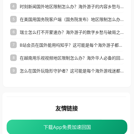
时刻新闻国外地区限制怎么办？海外游子的内容乡愁与破局之路
4
在美国用国务院客户端（国务院发布）地区限制怎么办？3步解决海外看国内内容难题
5
瑞士怎么打不开蒙速办？海外游子的数字乡愁与破局之路
6
B站会员在国外能用吗知乎？这可能是每个海外游子都问过的问题
7
在越南用乐视视频地区限制怎么办？海外华人必备的回国加速攻略
8
怎么在国外玩隐形守护者？这可能是每个海外游戏迷都问过的问题
9
友情链接
海外回国加速器
番茄加速器
下载App免费加速回国
下载App免费加速回国