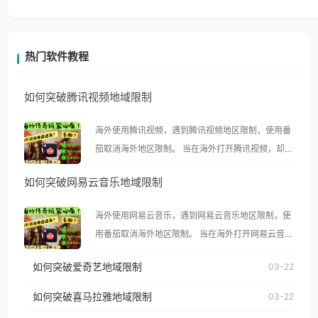
热门软件教程
如何突破腾讯视频地域限制
海外使用腾讯视频，遇到腾讯视频地区限制，使用番
茄取消海外地区限制。 当在海外打开腾讯视频，却突
然弹出“由于版权限制，您所在的地区无法播放”的提
如何突破网易云音乐地域限制
示语。 海外用户如香港、澳门、台湾、美国、加拿
大、澳大利亚、欧洲等国家和地区时，腾讯视频也会
海外使用网易云音乐，遇到网易云音乐地区限制，使
像其他音乐平台一样，出现地区及版权限制问题，且
用番茄取消海外地区限制。 当在海外打开网易云音
仅能在中国大陆地区播放。 遇到这个问题的朋友们，
乐，却突然弹出“由于版权限制，您所在的地区无法
使用番茄回国加速器，即可解决「海外用户收听腾讯
如何突破爱奇艺地域限制
03-22
播放”的提示语。 海外用户如香港、澳门、台湾、美
视频地区版权限制」的问题，无论人在香港、澳门、
国、加拿大、澳大利亚、欧洲等国家和地区时，网易
如何突破喜马拉雅地域限制
03-22
台湾、美国、加拿大、澳大利亚、欧洲等国家和地区
云音乐也会像其他音乐平台一样，出现地区及版权限
工作、留学、定居等，都可以使用，不再因地区和版