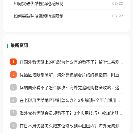
如何突破优酷视频地域限制
03-22
制问题，且仅能在中国大陆地区播放。 遇到这个问题
权限制所困扰。
的朋友们，使用番茄回国加速器，即可解决「海外用
如何突破咪咕视频地域限制
03-22
户收听网易云音乐地区版权限制」的问题，无论人在
香港、澳门、台湾、美国、加拿大、澳大利亚、欧洲
等国家和地区工作、留学、定居等，都可以使用，不
再因地区和版权限制所困扰。
最新资讯
在国外看优酷上的电影为什么有的看不了？留学生亲测有效的回国加速方案
1
优酷区域限制破解：海外党追剧看片的终极指南，附直播欧冠+1905电影网解决方案
2
优酷国外看不了怎么解决？海外党追剧购物全攻略，这招亲测有效！
3
在老挝用优酷地区限制怎么办？3步解锁+全平台适用的回国加速器指南
4
海外党有优酷会员却看不了？3个实用技巧+1款加速器解决追剧&金融APP难题
5
在日本用优酷怎么把定位修改到中国国内？海外党亲测有效的回国加速指南
6