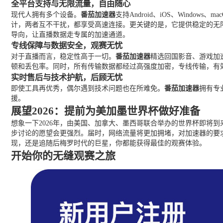
全平台支持与无限流量，自由随心
现代人拥有多个设备。
番茄加速器
支持Android、iOS、Win
计，两者互不干扰，都享受高速连接。更关键的是，它提供稳定的无
导向，让直播数据走专属的加速通道。
专线保障与数据安全，观赛无忧
对于直播而言，稳定性高于一切。
番茄加速器
精选回国影音、游戏加速
顿和丢包率。同时，所有传输数据都经过高强度加密，专线传输，有效
实时售后与技术护航，后顾无忧
即使工具再优秀，偶尔遇到技术问题也在所难免。
番茄加速器
拥有专
援。
展望2026：提前为美加墨世界杯做好准备
想象一下2026年，由美国、加拿大、墨西哥联合举办的世界杯即将
步讨论的愿望会更强烈。届时，网络流量将更加拥堵，对加速器的要
现，还是追随后梅罗时代的巨星，你都能获得最佳的观赛体验。
开始你的无缝观赛之旅