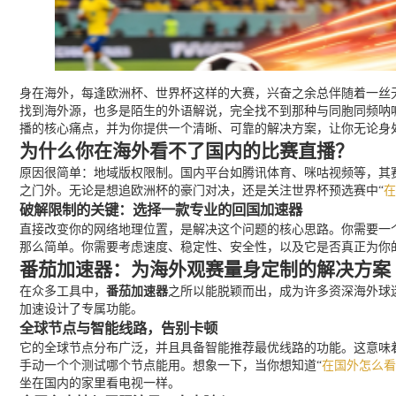
身在海外，每逢欧洲杯、世界杯这样的大赛，兴奋之余总伴随着一丝
找到海外源，也多是陌生的外语解说，完全找不到那种与同胞同频呐
播的核心痛点，并为你提供一个清晰、可靠的解决方案，让你无论身
为什么你在海外看不了国内的比赛直播？
原因很简单：地域版权限制。国内平台如腾讯体育、咪咕视频等，其赛
之门外。无论是想追欧洲杯的豪门对决，还是关注世界杯预选赛中“
在
破解限制的关键：选择一款专业的回国加速器
直接改变你的网络地理位置，是解决这个问题的核心思路。你需要一个能
那么简单。你需要考虑速度、稳定性、安全性，以及它是否真正为你
番茄加速器：为海外观赛量身定制的解决方案
在众多工具中，
番茄加速器
之所以能脱颖而出，成为许多资深海外球
加速设计了专属功能。
全球节点与智能线路，告别卡顿
它的全球节点分布广泛，并且具备智能推荐最优线路的功能。这意味
手动一个个测试哪个节点能用。想象一下，当你想知道“
在国外怎么看
坐在国内的家里看电视一样。