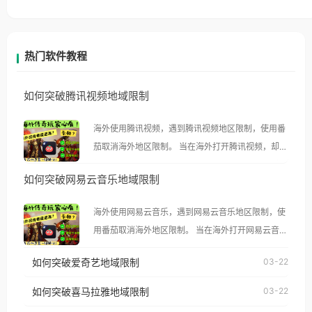
热门软件教程
如何突破腾讯视频地域限制
海外使用腾讯视频，遇到腾讯视频地区限制，使用番
茄取消海外地区限制。 当在海外打开腾讯视频，却突
然弹出“由于版权限制，您所在的地区无法播放”的提
如何突破网易云音乐地域限制
示语。 海外用户如香港、澳门、台湾、美国、加拿
大、澳大利亚、欧洲等国家和地区时，腾讯视频也会
海外使用网易云音乐，遇到网易云音乐地区限制，使
像其他音乐平台一样，出现地区及版权限制问题，且
用番茄取消海外地区限制。 当在海外打开网易云音
仅能在中国大陆地区播放。 遇到这个问题的朋友们，
乐，却突然弹出“由于版权限制，您所在的地区无法
使用番茄回国加速器，即可解决「海外用户收听腾讯
如何突破爱奇艺地域限制
03-22
播放”的提示语。 海外用户如香港、澳门、台湾、美
视频地区版权限制」的问题，无论人在香港、澳门、
国、加拿大、澳大利亚、欧洲等国家和地区时，网易
如何突破喜马拉雅地域限制
03-22
台湾、美国、加拿大、澳大利亚、欧洲等国家和地区
云音乐也会像其他音乐平台一样，出现地区及版权限
工作、留学、定居等，都可以使用，不再因地区和版