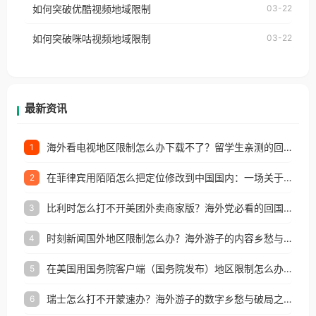
如何突破优酷视频地域限制
03-22
制问题，且仅能在中国大陆地区播放。 遇到这个问题
权限制所困扰。
的朋友们，使用番茄回国加速器，即可解决「海外用
如何突破咪咕视频地域限制
03-22
户收听网易云音乐地区版权限制」的问题，无论人在
香港、澳门、台湾、美国、加拿大、澳大利亚、欧洲
等国家和地区工作、留学、定居等，都可以使用，不
再因地区和版权限制所困扰。
最新资讯
海外看电视地区限制怎么办下载不了？留学生亲测的回国加速方案（附2026世界杯观赛技巧）
1
在菲律宾用陌陌怎么把定位修改到中国国内：一场关于归属感与连接的探索
2
比利时怎么打不开美团外卖商家版？海外党必看的回国加速全攻略
3
时刻新闻国外地区限制怎么办？海外游子的内容乡愁与破局之路
4
在美国用国务院客户端（国务院发布）地区限制怎么办？3步解决海外看国内内容难题
5
瑞士怎么打不开蒙速办？海外游子的数字乡愁与破局之路
6