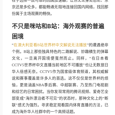
在于选择一款可靠的回国加速器，让你无论身处悉尼、东
京还是多伦多，都能畅通无阻地连接回国内网络，找回那
份属于主场观赛的畅快。
不只是咪咕和B站：海外观赛的普遍
困境
“
在澳大利亚看B站世界杯中文解说无法播放
”的遭遇绝非
个例。B站上那些独具特色的二路解说、妙趣横生的弹幕
文化，一旦离开国境便戛然而止。同样，“在日本看
CCTV5世界杯中文直播当前地区不可播放”也让无数旅日
华人倍感无奈。CCTV5作为国家级体育频道，其权威解
说和赛事覆盖是许多人的首选。这不仅仅是世界杯的烦
恼，更是涵盖NBA季后赛、中超联赛、乃至热门电视剧
和综艺的日常困扰。当你发现常用的腾讯视频、爱奇艺全
部变成“海外漂泊者不可见”的状态时，那种文化上的“断
联”感尤为强烈。寻求稳定观看国内体育直播的方法，已
成为海外华人社群中的一个高频话题。