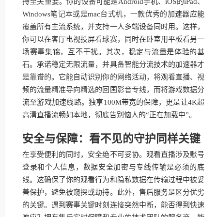
持至关重要。你的设备可能是Android手机、iOS的iPad、
Windows笔记本或是mac台式机，一款优秀的加速器应能
覆盖所有主流系统，并支持一人多端设备同时用。这样，
你可以在客厅电视投屏看球赛，同时在卧室用平板看另一
场赛事集锦，互不干扰。其次，稳定与流量是体验的基
石。承诺稳定无限流量，并具备智能分流技术的加速器才
是靠谱的。它能自动识别你的网络活动，将观看直播、视
频的流量精准导向精选的回国影音专线，而将游戏数据分
流至游戏加速线路。独享100M带宽的保障，更是让4K超
高清直播流畅如本地，彻底告别恼人的“正在加载中”。
安全与保障：看不见的守护同样关键
在享受便利的同时，安全绝不可妥协。观看直播涉及账号
登录和个人信息，数据安全加密与专线传输是必须的底
线。这确保了你的观看行为和隐私数据在传输过程中被妥
善保护，避免被窥探或劫持。此外，售后服务是区分优劣
的关键。遇到赛事关键时刻连接突然中断，能否得到快速