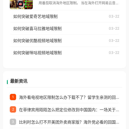
用番茄取消海外地区限制。 当在海外打开网易云音
仅能在中国大陆地区播放。 遇到这个问题的朋友们，
乐，却突然弹出“由于版权限制，您所在的地区无法
使用番茄回国加速器，即可解决「海外用户收听腾讯
如何突破爱奇艺地域限制
03-22
播放”的提示语。 海外用户如香港、澳门、台湾、美
视频地区版权限制」的问题，无论人在香港、澳门、
国、加拿大、澳大利亚、欧洲等国家和地区时，网易
如何突破喜马拉雅地域限制
03-22
台湾、美国、加拿大、澳大利亚、欧洲等国家和地区
云音乐也会像其他音乐平台一样，出现地区及版权限
工作、留学、定居等，都可以使用，不再因地区和版
如何突破优酷视频地域限制
03-22
制问题，且仅能在中国大陆地区播放。 遇到这个问题
权限制所困扰。
的朋友们，使用番茄回国加速器，即可解决「海外用
如何突破咪咕视频地域限制
03-22
户收听网易云音乐地区版权限制」的问题，无论人在
香港、澳门、台湾、美国、加拿大、澳大利亚、欧洲
等国家和地区工作、留学、定居等，都可以使用，不
再因地区和版权限制所困扰。
最新资讯
海外看电视地区限制怎么办下载不了？留学生亲测的回国加速方案（附2026世界杯观赛技巧）
1
在菲律宾用陌陌怎么把定位修改到中国国内：一场关于归属感与连接的探索
2
比利时怎么打不开美团外卖商家版？海外党必看的回国加速全攻略
3