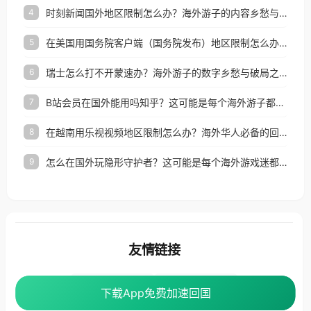
时刻新闻国外地区限制怎么办？海外游子的内容乡愁与破局之路
4
在美国用国务院客户端（国务院发布）地区限制怎么办？3步解决海外看国内内容难题
5
瑞士怎么打不开蒙速办？海外游子的数字乡愁与破局之路
6
B站会员在国外能用吗知乎？这可能是每个海外游子都问过的问题
7
在越南用乐视视频地区限制怎么办？海外华人必备的回国加速攻略
8
怎么在国外玩隐形守护者？这可能是每个海外游戏迷都问过的问题
9
友情链接
海外回国加速器
番茄加速器
下载App免费加速回国
下载App免费加速回国