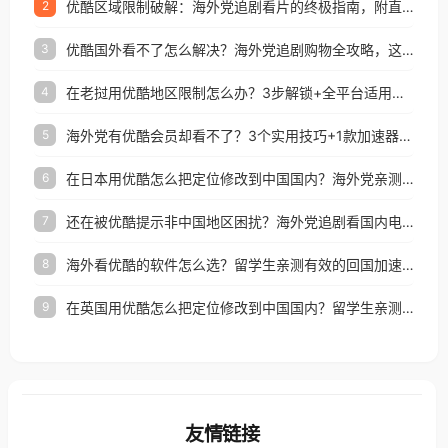
优酷区域限制破解：海外党追剧看片的终极指南，附直播欧冠+1905电影网解决方案
2
优酷国外看不了怎么解决？海外党追剧购物全攻略，这招亲测有效！
3
在老挝用优酷地区限制怎么办？3步解锁+全平台适用的回国加速器指南
4
海外党有优酷会员却看不了？3个实用技巧+1款加速器解决追剧&金融APP难题
5
在日本用优酷怎么把定位修改到中国国内？海外党亲测有效的回国加速指南
6
还在被优酷提示非中国地区困扰？海外党追剧看国内电影的正确打开方式
7
海外看优酷的软件怎么选？留学生亲测有效的回国加速方案
8
在英国用优酷怎么把定位修改到中国国内？留学生亲测有效的回国加速方案
9
友情链接