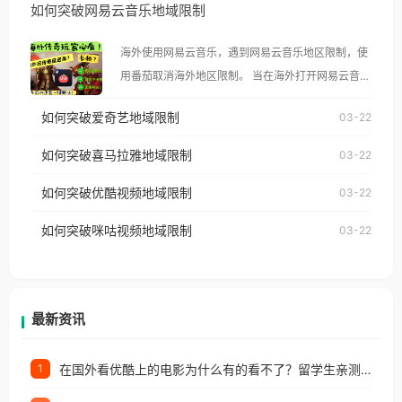
如何突破网易云音乐地域限制
示语。 海外用户如香港、澳门、台湾、美国、加拿
大、澳大利亚、欧洲等国家和地区时，腾讯视频也会
海外使用网易云音乐，遇到网易云音乐地区限制，使
像其他音乐平台一样，出现地区及版权限制问题，且
用番茄取消海外地区限制。 当在海外打开网易云音
仅能在中国大陆地区播放。 遇到这个问题的朋友们，
乐，却突然弹出“由于版权限制，您所在的地区无法
使用番茄回国加速器，即可解决「海外用户收听腾讯
如何突破爱奇艺地域限制
03-22
播放”的提示语。 海外用户如香港、澳门、台湾、美
视频地区版权限制」的问题，无论人在香港、澳门、
国、加拿大、澳大利亚、欧洲等国家和地区时，网易
如何突破喜马拉雅地域限制
03-22
台湾、美国、加拿大、澳大利亚、欧洲等国家和地区
云音乐也会像其他音乐平台一样，出现地区及版权限
工作、留学、定居等，都可以使用，不再因地区和版
如何突破优酷视频地域限制
03-22
制问题，且仅能在中国大陆地区播放。 遇到这个问题
权限制所困扰。
的朋友们，使用番茄回国加速器，即可解决「海外用
如何突破咪咕视频地域限制
03-22
户收听网易云音乐地区版权限制」的问题，无论人在
香港、澳门、台湾、美国、加拿大、澳大利亚、欧洲
等国家和地区工作、留学、定居等，都可以使用，不
再因地区和版权限制所困扰。
最新资讯
在国外看优酷上的电影为什么有的看不了？留学生亲测有效的回国加速方案
1