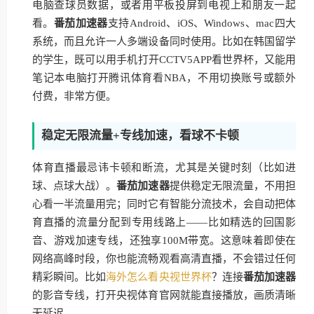
电脑查球员数据，或者用平板投屏到电视上和朋友一起
看。
番茄加速器
支持Android、iOS、Windows、mac四大
系统，而且允许一人多端设备同时使用。比如在韩国留学
的学生，既可以用手机打开CCTV5APP看世界杯，又能用
笔记本电脑打开腾讯体育看NBA，不用切换账号或额外
付费，非常方便。
稳定无限流量+专线加速，看球不卡顿
体育直播最忌讳卡顿和断流，尤其是关键时刻（比如进
球、点球大战）。
番茄加速器
提供稳定无限流量，不用担
心看一半流量用完；同时它有智能分流技术，会自动把体
育直播的流量分配到专用线路上——比如精选的回国影
音、游戏加速专线，还独享100M带宽。这意味着即使在
网络高峰时段，你也能流畅观看高清直播，不会错过任何
精彩瞬间。比如
海外怎么看央视世界杯
？连接
番茄加速器
的影音专线，打开央视体育官网就能直接播放，画质清晰
无延迟。