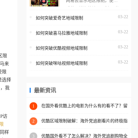
网易云音乐地区限制，使用
海外用户如香港、澳门、台
番茄取消海外地区限制。 当
湾、美国、加拿大、澳大利
在海外打开网易云音乐，却
03-22
如何突破爱奇艺地域限制
亚、欧洲等国家和地区时，
突然弹出“由于版权限制，您
腾讯视频也会像其他音乐平
03-22
所在的地区无法播放”的提示
如何突破喜马拉雅地域限制
台一样，出现地区及版权限
语。 海外用户如香港、澳
制问题，且仅能在中国大陆
03-22
如何突破优酷视频地域限制
门、台湾、美国、加拿大、
地区播放。 遇到这个问题的
区限
澳大利亚、欧洲等国家和地
朋友们，使用番茄回国加速
03-22
如何突破咪咕视频地域限制
；马来
区时，网易云音乐也会像其
器，即可解决「海外用户收
受限
他音乐平台一样，出现地区
听腾讯视频地区版权限制」
是选择
及版权限制问题，且仅能在
的问题，无论人在香港、澳
来，我
中国大陆地区播放。 遇到这
最新资讯
门、台湾、美国、加拿大、
个问题的朋友们，使用番茄
澳大利亚、欧洲等国家和地
回国加速器，即可解决「海
在国外看优酷上的电影为什么有的看不了？留
1
区工作、留学、定居等，都
学生亲测有效的回国加速方案
外用户收听网易云音乐地区
可以使用，不再因地区和版
P访
版权限制」的问题，无论人
优酷区域限制破解：海外党追剧看片的终极指
2
权限制所困扰。
限
南，附直播欧冠+1905电影网解决方案
在香港、澳门、台湾、美
同样
优酷国外看不了怎么解决？海外党追剧购物全
3
国、加拿大、澳大利亚、欧