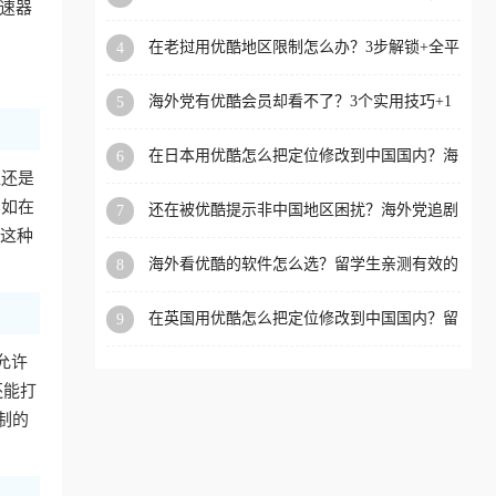
速器
攻略，这招亲测有效！
洲等国家和地区工作、留
在老挝用优酷地区限制怎么办？3步解锁+全平
4
学、定居等，都可以使用，
台适用的回国加速器指南
不再因地区和版权限制所困
海外党有优酷会员却看不了？3个实用技巧+1
5
扰。
款加速器解决追剧&金融APP难题
在日本用优酷怎么把定位修改到中国国内？海
6
外党亲测有效的回国加速指南
亚还是
比如在
还在被优酷提示非中国地区困扰？海外党追剧
7
看国内电影的正确打开方式
。这种
海外看优酷的软件怎么选？留学生亲测有效的
8
回国加速方案
在英国用优酷怎么把定位修改到中国国内？留
9
学生亲测有效的回国加速方案
且允许
还能打
制的