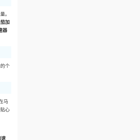
流量。
番茄加
速器
你的个
在马
种贴心
加速