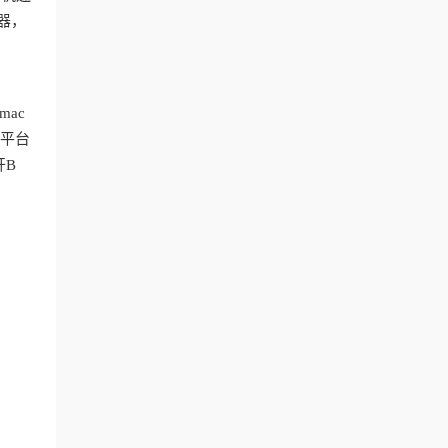
器，
mac
的平台
开B