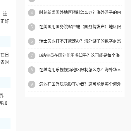
看的回国加速全攻略
洲等国家和地区工作、留
时刻新闻国外地区限制怎么办？海外游子的内
4
，连
学、定居等，都可以使用，
容乡愁与破局之路
，正好
不再因地区和版权限制所困
在美国用国务院客户端（国务院发布）地区限
5
扰。
制怎么办？3步解决海外看国内内容难题
瑞士怎么打不开蒙速办？海外游子的数字乡愁
6
与破局之路
如在日
B站会员在国外能用吗知乎？这可能是每个海
7
外游子都问过的问题
节省时
在越南用乐视视频地区限制怎么办？海外华人
8
必备的回国加速攻略
怎么在国外玩隐形守护者？这可能是每个海外
9
游戏迷都问过的问题
界
连加