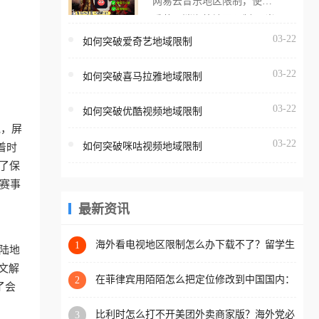
网易云音乐地区限制，使用
海外用户如香港、澳门、台
番茄取消海外地区限制。 当
湾、美国、加拿大、澳大利
在海外打开网易云音乐，却
03-22
如何突破爱奇艺地域限制
亚、欧洲等国家和地区时，
突然弹出“由于版权限制，您
腾讯视频也会像其他音乐平
03-22
所在的地区无法播放”的提示
如何突破喜马拉雅地域限制
台一样，出现地区及版权限
语。 海外用户如香港、澳
制问题，且仅能在中国大陆
03-22
如何突破优酷视频地域限制
门、台湾、美国、加拿大、
地区播放。 遇到这个问题的
说，屏
澳大利亚、欧洲等国家和地
朋友们，使用番茄回国加速
03-22
如何突破咪咕视频地域限制
着时
区时，网易云音乐也会像其
器，即可解决「海外用户收
了保
他音乐平台一样，出现地区
听腾讯视频地区版权限制」
赛事
及版权限制问题，且仅能在
的问题，无论人在香港、澳
中国大陆地区播放。 遇到这
最新资讯
门、台湾、美国、加拿大、
个问题的朋友们，使用番茄
澳大利亚、欧洲等国家和地
回国加速器，即可解决「海
海外看电视地区限制怎么办下载不了？留学生
1
区工作、留学、定居等，都
陆地
亲测的回国加速方案（附2026世界杯观赛技
外用户收听网易云音乐地区
可以使用，不再因地区和版
文解
巧）
版权限制」的问题，无论人
在菲律宾用陌陌怎么把定位修改到中国国内：
2
权限制所困扰。
了会
一场关于归属感与连接的探索
在香港、澳门、台湾、美
比利时怎么打不开美团外卖商家版？海外党必
3
国、加拿大、澳大利亚、欧