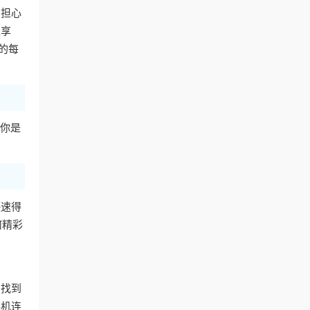
用担心
独享
的每
你是
快速得
何精彩
，找到
手机连