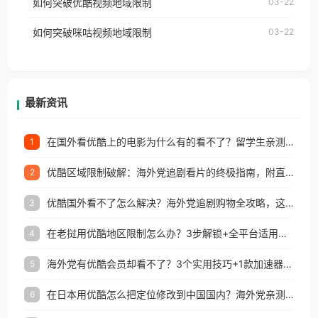
如何突破优酷视频地域限制
03-22
制问题，且仅能在中国大陆地区播放。 遇到这个问题
权限制所困扰。
的朋友们，使用番茄回国加速器，即可解决「海外用
如何突破咪咕视频地域限制
03-22
户收听网易云音乐地区版权限制」的问题，无论人在
香港、澳门、台湾、美国、加拿大、澳大利亚、欧洲
等国家和地区工作、留学、定居等，都可以使用，不
再因地区和版权限制所困扰。
最新资讯
在国外看优酷上的电影为什么有的看不了？留学生亲测有效的回国加速方案
1
优酷区域限制破解：海外党追剧看片的终极指南，附直播欧冠+1905电影网解决方案
2
优酷国外看不了怎么解决？海外党追剧购物全攻略，这招亲测有效！
3
在老挝用优酷地区限制怎么办？3步解锁+全平台适用的回国加速器指南
4
海外党有优酷会员却看不了？3个实用技巧+1款加速器解决追剧&金融APP难题
5
在日本用优酷怎么把定位修改到中国国内？海外党亲测有效的回国加速指南
6