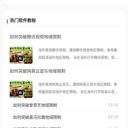
热门软件教程
如何突破腾讯视频地域限制
海外使用腾讯视频，遇到腾讯视频地区限制，使用番
茄取消海外地区限制。 当在海外打开腾讯视频，却突
然弹出“由于版权限制，您所在的地区无法播放”的提
如何突破网易云音乐地域限制
示语。 海外用户如香港、澳门、台湾、美国、加拿
大、澳大利亚、欧洲等国家和地区时，腾讯视频也会
海外使用网易云音乐，遇到网易云音乐地区限制，使
像其他音乐平台一样，出现地区及版权限制问题，且
用番茄取消海外地区限制。 当在海外打开网易云音
仅能在中国大陆地区播放。 遇到这个问题的朋友们，
乐，却突然弹出“由于版权限制，您所在的地区无法
使用番茄回国加速器，即可解决「海外用户收听腾讯
如何突破爱奇艺地域限制
03-22
播放”的提示语。 海外用户如香港、澳门、台湾、美
视频地区版权限制」的问题，无论人在香港、澳门、
国、加拿大、澳大利亚、欧洲等国家和地区时，网易
如何突破喜马拉雅地域限制
03-22
台湾、美国、加拿大、澳大利亚、欧洲等国家和地区
云音乐也会像其他音乐平台一样，出现地区及版权限
工作、留学、定居等，都可以使用，不再因地区和版