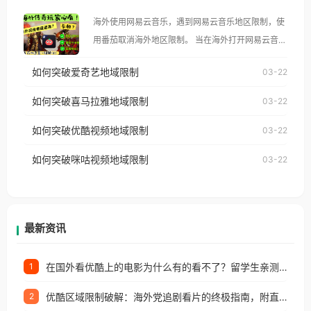
大、澳大利亚、欧洲等国家和地区时，腾讯视频也会
海外使用网易云音乐，遇到网易云音乐地区限制，使
像其他音乐平台一样，出现地区及版权限制问题，且
用番茄取消海外地区限制。 当在海外打开网易云音
仅能在中国大陆地区播放。 遇到这个问题的朋友们，
乐，却突然弹出“由于版权限制，您所在的地区无法
使用番茄回国加速器，即可解决「海外用户收听腾讯
如何突破爱奇艺地域限制
03-22
播放”的提示语。 海外用户如香港、澳门、台湾、美
视频地区版权限制」的问题，无论人在香港、澳门、
国、加拿大、澳大利亚、欧洲等国家和地区时，网易
如何突破喜马拉雅地域限制
03-22
台湾、美国、加拿大、澳大利亚、欧洲等国家和地区
云音乐也会像其他音乐平台一样，出现地区及版权限
工作、留学、定居等，都可以使用，不再因地区和版
如何突破优酷视频地域限制
03-22
制问题，且仅能在中国大陆地区播放。 遇到这个问题
权限制所困扰。
的朋友们，使用番茄回国加速器，即可解决「海外用
如何突破咪咕视频地域限制
03-22
户收听网易云音乐地区版权限制」的问题，无论人在
香港、澳门、台湾、美国、加拿大、澳大利亚、欧洲
等国家和地区工作、留学、定居等，都可以使用，不
再因地区和版权限制所困扰。
最新资讯
在国外看优酷上的电影为什么有的看不了？留学生亲测有效的回国加速方案
1
优酷区域限制破解：海外党追剧看片的终极指南，附直播欧冠+1905电影网解决方案
2