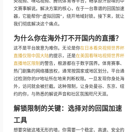
央视频、咪咕视频、腾讯体育等平台，畅享原汁原味的中
文赛事解说。解决方案的核心，在于一台靠谱的回国加速
器，它能帮你“虚拟回国”，绕开地域封锁。接下来，就让
我们彻底解决这个痛点。
为什么你在海外打不开国内的直播？
这不是平台故意为难你。无论是你
在日本看央视频世界杯
直播仅限中国大陆
的提示，还是
在美国看咪咕视频世界杯
直播地区限制
的警告，根源都在于数字国界。体育赛事、
热门剧集的网络播放权，通常按国家或地区划分。平台通
过检测你的IP地址所在地来判断权限。一旦发现你身处海
外，访问就会被拦截。这种限制，让身处曼谷、东京、纽
约的你，与熟悉的解说声音和社区氛围咫尺天涯。
解锁限制的关键：选择对的回国加速
工具
想要突破这堵无形的墙，你需要一个稳定、高速、安全的