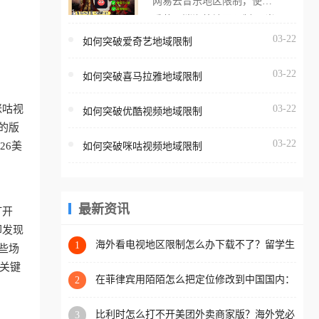
网易云音乐地区限制，使用
海外用户如香港、澳门、台
番茄取消海外地区限制。 当
湾、美国、加拿大、澳大利
在海外打开网易云音乐，却
03-22
如何突破爱奇艺地域限制
亚、欧洲等国家和地区时，
突然弹出“由于版权限制，您
腾讯视频也会像其他音乐平
03-22
所在的地区无法播放”的提示
如何突破喜马拉雅地域限制
台一样，出现地区及版权限
语。 海外用户如香港、澳
制问题，且仅能在中国大陆
咪咕视
03-22
如何突破优酷视频地域限制
门、台湾、美国、加拿大、
地区播放。 遇到这个问题的
的版
澳大利亚、欧洲等国家和地
朋友们，使用番茄回国加速
03-22
26美
如何突破咪咕视频地域限制
区时，网易云音乐也会像其
器，即可解决「海外用户收
他音乐平台一样，出现地区
听腾讯视频地区版权限制」
及版权限制问题，且仅能在
的问题，无论人在香港、澳
中国大陆地区播放。 遇到这
最新资讯
打开
门、台湾、美国、加拿大、
个问题的朋友们，使用番茄
却发现
澳大利亚、欧洲等国家和地
回国加速器，即可解决「海
海外看电视地区限制怎么办下载不了？留学生
1
些场
区工作、留学、定居等，都
亲测的回国加速方案（附2026世界杯观赛技
外用户收听网易云音乐地区
关键
可以使用，不再因地区和版
巧）
版权限制」的问题，无论人
在菲律宾用陌陌怎么把定位修改到中国国内：
2
权限制所困扰。
一场关于归属感与连接的探索
在香港、澳门、台湾、美
比利时怎么打不开美团外卖商家版？海外党必
3
国、加拿大、澳大利亚、欧