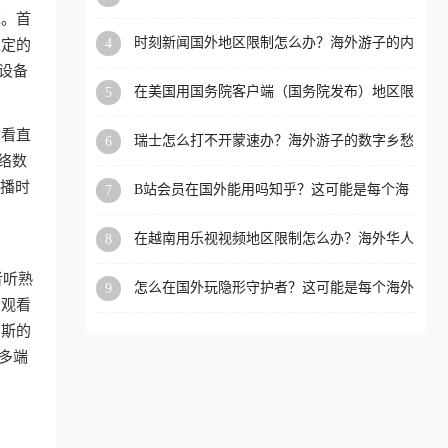
看的回国加速全攻略
求。首
洲等国家和地区工作、留
时刻新闻国外地区限制怎么办？海外游子的内
4
稳定的
学、定居等，都可以使用，
容乡愁与破局之路
端设备
不再因地区和版权限制所困
在美国用国务院客户端（国务院发布）地区限
5
扰。
制怎么办？3步解决海外看国内内容难题
你看直
瑞士怎么打不开蒙速办？海外游子的数字乡愁
6
与破局之路
络数
直播时
B站会员在国外能用吗知乎？这可能是每个海
7
外游子都问过的问题
在越南用乐视视频地区限制怎么办？海外华人
8
必备的回国加速攻略
者听熟
怎么在国外玩隐形守护者？这可能是每个海外
9
步观看
游戏迷都问过的问题
罗斯的
多端