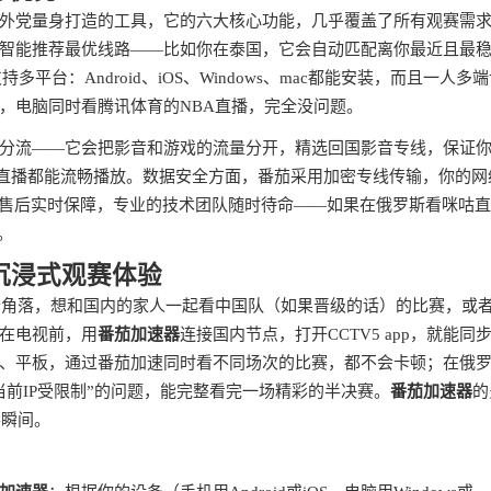
外党量身打造的工具，它的六大核心功能，几乎覆盖了所有观赛需
智能推荐最优线路——比如你在泰国，它会自动匹配离你最近且最
台：Android、iOS、Windows、mac都能安装，而且一人多
，电脑同时看腾讯体育的NBA直播，完全没问题。
分流——它会把影音和游戏的流量分开，精选回国影音专线，保证
K直播都能流畅播放。数据安全方面，番茄采用加密专线传输，你的网
是售后实时保障，专业的技术团队随时待命——如果在俄罗斯看咪咕
。
沉浸式观赛体验
某个角落，想和国内的家人一起看中国队（如果晋级的话）的比赛，或
在电视前，用
番茄加速器
连接国内节点，打开CCTV5 app，就能同
、平板，通过番茄加速同时看不同场次的比赛，都不会卡顿；在俄
前IP受限制”的问题，能完整看完一场精彩的半决赛。
番茄加速器
的
彩瞬间。