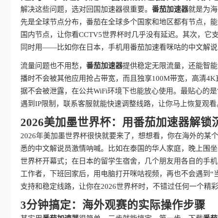
解决这些问题，选对回国加速器很重要。
番茄加速器
就是为海
先是全球节点分布，番茄在全球多个国家和地区都有节点，能
国内节点，让你看CCTV5世界杯时几乎没有延迟。其次，它支持多平
同时用——比如你在日本，手机用番茄加速看咪咕的中文解说
流量问题也不用愁，
番茄加速器
提供稳定无限流量，还能智能
播时不会被其他应用抢占带宽，而且独享100M带宽，高清4
据不会被泄露，在公共WiFi环境下也能放心使用。最贴心的
遇到IP限制，联系客服就能快速调整线路，让你马上恢复观看
2026美加墨世界杯：用番茄加速器解锁
2026年美加墨世界杯很快就要来了，想想看，你在海外的
悉的中文解说员激情呐喊。比如在泰国的华人家庭，晚上围坐
世界杯开幕式；在日本的留学生宿舍，几个朋友用各自的手机
工作者，下班回家后，用电脑打开咪咕视频，再也不会遇到“当
支持和稳定线路，让你在2026世界杯时，不错过任何一个精
3分钟搞定：海外观赛的实际操作步骤