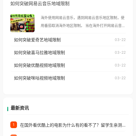
如何突破网易云音乐地域限制
示语。 海外用户如香港、澳门、台湾、美国、加拿
大、澳大利亚、欧洲等国家和地区时，腾讯视频也会
海外使用网易云音乐，遇到网易云音乐地区限制，使
像其他音乐平台一样，出现地区及版权限制问题，且
用番茄取消海外地区限制。 当在海外打开网易云音
仅能在中国大陆地区播放。 遇到这个问题的朋友们，
乐，却突然弹出“由于版权限制，您所在的地区无法
使用番茄回国加速器，即可解决「海外用户收听腾讯
如何突破爱奇艺地域限制
03-22
播放”的提示语。 海外用户如香港、澳门、台湾、美
视频地区版权限制」的问题，无论人在香港、澳门、
国、加拿大、澳大利亚、欧洲等国家和地区时，网易
如何突破喜马拉雅地域限制
03-22
台湾、美国、加拿大、澳大利亚、欧洲等国家和地区
云音乐也会像其他音乐平台一样，出现地区及版权限
工作、留学、定居等，都可以使用，不再因地区和版
如何突破优酷视频地域限制
03-22
制问题，且仅能在中国大陆地区播放。 遇到这个问题
权限制所困扰。
的朋友们，使用番茄回国加速器，即可解决「海外用
如何突破咪咕视频地域限制
03-22
户收听网易云音乐地区版权限制」的问题，无论人在
香港、澳门、台湾、美国、加拿大、澳大利亚、欧洲
等国家和地区工作、留学、定居等，都可以使用，不
再因地区和版权限制所困扰。
最新资讯
在国外看优酷上的电影为什么有的看不了？留学生亲测有效的回国加速方案
1