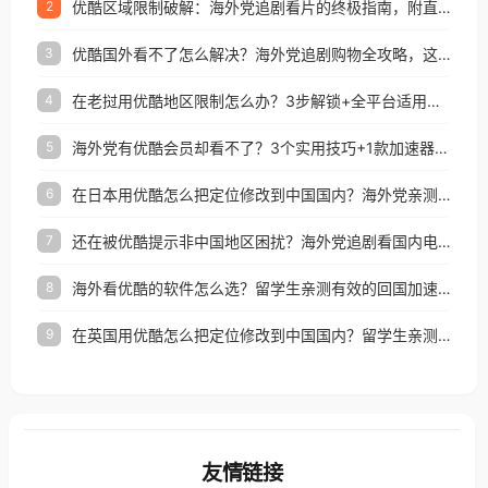
优酷区域限制破解：海外党追剧看片的终极指南，附直播欧冠+1905电影网解决方案
2
优酷国外看不了怎么解决？海外党追剧购物全攻略，这招亲测有效！
3
在老挝用优酷地区限制怎么办？3步解锁+全平台适用的回国加速器指南
4
海外党有优酷会员却看不了？3个实用技巧+1款加速器解决追剧&金融APP难题
5
在日本用优酷怎么把定位修改到中国国内？海外党亲测有效的回国加速指南
6
还在被优酷提示非中国地区困扰？海外党追剧看国内电影的正确打开方式
7
海外看优酷的软件怎么选？留学生亲测有效的回国加速方案
8
在英国用优酷怎么把定位修改到中国国内？留学生亲测有效的回国加速方案
9
友情链接