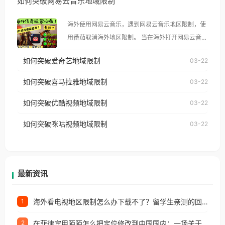
如何突破网易云音乐地域限制
示语。 海外用户如香港、澳门、台湾、美国、加拿
大、澳大利亚、欧洲等国家和地区时，腾讯视频也会
海外使用网易云音乐，遇到网易云音乐地区限制，使
像其他音乐平台一样，出现地区及版权限制问题，且
用番茄取消海外地区限制。 当在海外打开网易云音
仅能在中国大陆地区播放。 遇到这个问题的朋友们，
乐，却突然弹出“由于版权限制，您所在的地区无法
使用番茄回国加速器，即可解决「海外用户收听腾讯
如何突破爱奇艺地域限制
03-22
播放”的提示语。 海外用户如香港、澳门、台湾、美
视频地区版权限制」的问题，无论人在香港、澳门、
国、加拿大、澳大利亚、欧洲等国家和地区时，网易
如何突破喜马拉雅地域限制
03-22
台湾、美国、加拿大、澳大利亚、欧洲等国家和地区
云音乐也会像其他音乐平台一样，出现地区及版权限
工作、留学、定居等，都可以使用，不再因地区和版
如何突破优酷视频地域限制
03-22
制问题，且仅能在中国大陆地区播放。 遇到这个问题
权限制所困扰。
的朋友们，使用番茄回国加速器，即可解决「海外用
如何突破咪咕视频地域限制
03-22
户收听网易云音乐地区版权限制」的问题，无论人在
香港、澳门、台湾、美国、加拿大、澳大利亚、欧洲
等国家和地区工作、留学、定居等，都可以使用，不
再因地区和版权限制所困扰。
最新资讯
海外看电视地区限制怎么办下载不了？留学生亲测的回国加速方案（附2026世界杯观赛技巧）
1
在菲律宾用陌陌怎么把定位修改到中国国内：一场关于归属感与连接的探索
2